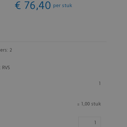
€
76
,
40
per stuk
ers: 2
t RVS
1
=
1,00 stuk