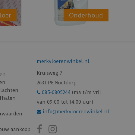
loer
Onderhoud
merkvloerenwinkel.nl
Kruisweg 7
gen
gen
2631 PE Nootdorp
Klachten
085-0805244
(ma t/m vrij
afhalen
van 09:00 tot 14:00 uur)
info@merkvloerenwinkel.nl
rwaarden
jouw aankoop