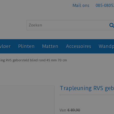
Mail ons
085-0805
vloer
Plinten
Matten
Accessoires
Wandp
ing RVS geborsteld blind rond 45 mm 70 cm
Trapleuning RVS geb
Van
€
89
,
90