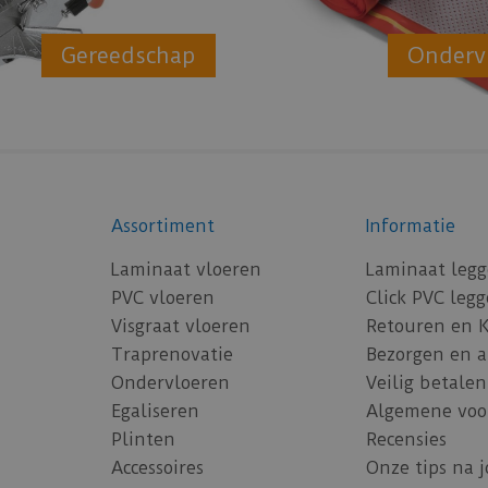
Gereedschap
Onderv
Assortiment
Informatie
Laminaat vloeren
Laminaat leg
PVC vloeren
Click PVC leg
Visgraat vloeren
Retouren en 
Traprenovatie
Bezorgen en 
Ondervloeren
Veilig betalen
Egaliseren
Algemene voo
Plinten
Recensies
Accessoires
Onze tips na 