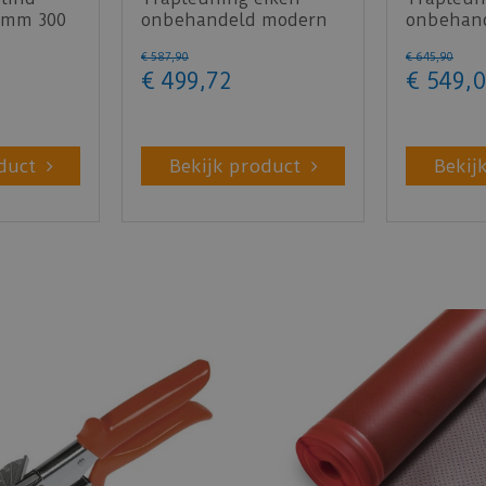
 mm 300
onbehandeld modern
onbehan
50x65mm 350cm
sleutelg
€
587
,
90
€
645
,
90
350cm
€
499
,
72
€
549
,
0
duct
Bekijk product
Bekij