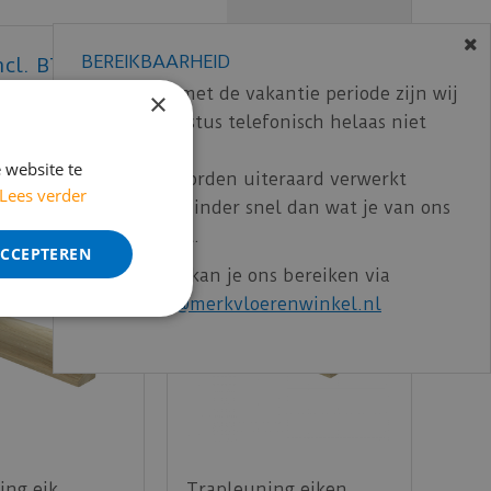
BEREIKBAARHEID
ncl. BTW)
€
76
,
40
In verband met de vakantie periode zijn wij
×
t/m 14 augustus telefonisch helaas niet
bereikbaar.
 website te
Bestelling worden uiteraard verwerkt
Lees verder
echter iets minder snel dan wat je van ons
gewend bent.
ACCEPTEREN
Voor vragen kan je ons bereiken via
email:
info@merkvloerenwinkel.nl
ing eik
Trapleuning eiken