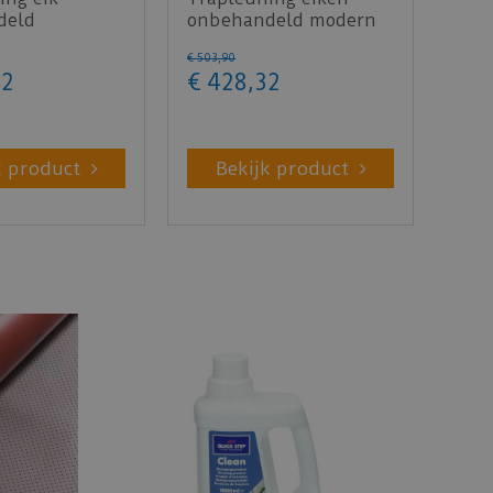
deld
onbehandeld modern
at 40x60mm
50x65mm 300cm
€
503
,
90
2
€
428
,
32
k product
Bekijk product