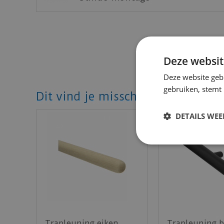
Deze websit
Deze website geb
gebruiken, stemt
Dit vind je misschien ook mooi!
DETAILS WE
Trapleuning eiken
Trapleuning b