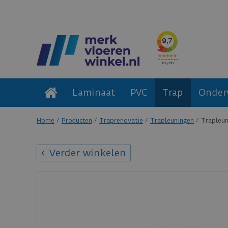
Laminaat
PVC
Trap
Onder
Home
Producten
Traprenovatie
Trapleuningen
Trapleun
Verder winkelen