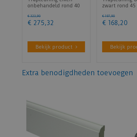
onbehandeld rond 40
zwart rond 45
mm 350 cm
cm
€
323
,
90
€
197
,
90
€
275
,
32
€
168
,
20
Bekijk product
Bekijk pro
Extra benodigdheden toevoegen