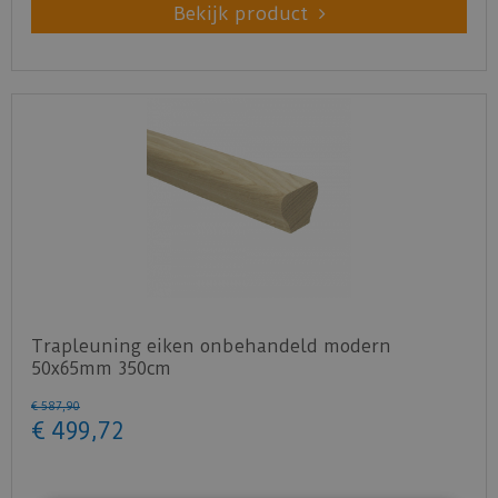
Bekijk product
Trapleuning eiken onbehandeld modern
50x65mm 350cm
€
587
,
90
€
499
,
72