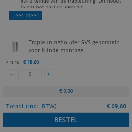
elk uiteinde van de trapleuning. Dit houdt
in dat het hart op 20cm zit.
Lees meer
Bij leuningen met meer dan 2 houders
worden de overige gaten evenredig
verdeeld over de lengte.
Wij raden aan de gaten af te tekenen met
Trapleuninghouder RVS geborsteld
de houders geschroefd in de trapleuning,
zo ben je zeker van de juiste hoek en
voor blinde montage
passing van de houder.
€
18
,
60
€
21
,
90
€
0
,
00
Totaal (incl. BTW)
€
69
,
60