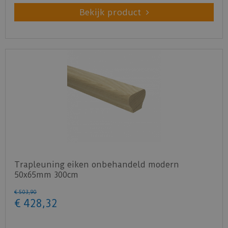
Bekijk product
Trapleuning eiken onbehandeld modern
50x65mm 300cm
€
503
,
90
€
428
,
32