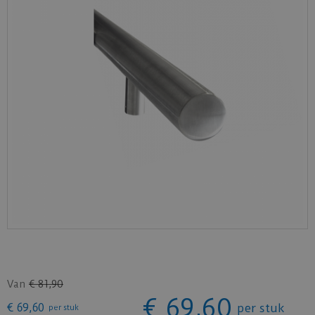
Van
€
81
,
90
€
69
,
60
€
69
,
60
per stuk
per stuk