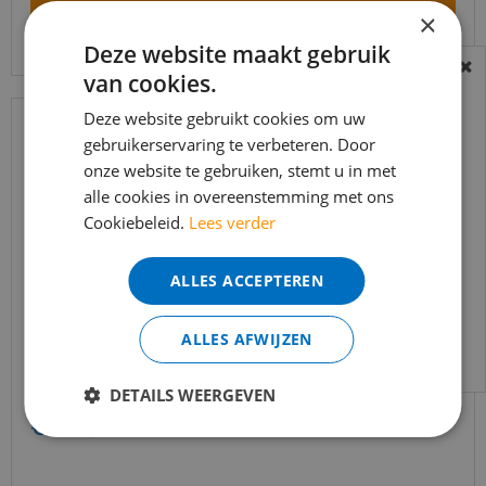
×
Bekijk product
Deze website maakt gebruik
van cookies.
BEREIKBAARHEID
In verband met de vakantie periode zijn wij
Deze website gebruikt cookies om uw
t/m 14 augustus telefonisch helaas niet
gebruikerservaring te verbeteren. Door
onze website te gebruiken, stemt u in met
bereikbaar.
alle cookies in overeenstemming met ons
Bestelling worden uiteraard verwerkt
Cookiebeleid.
Lees verder
echter iets minder snel dan wat je van ons
gewend bent.
ALLES ACCEPTEREN
Voor vragen kan je ons bereiken via
email:
info@merkvloerenwinkel.nl
ALLES AFWIJZEN
Trapleuning eik onbehandeld sleutelgat
40x60mm 350cm
DETAILS WEERGEVEN
€
645
,
90
€
549
,
02