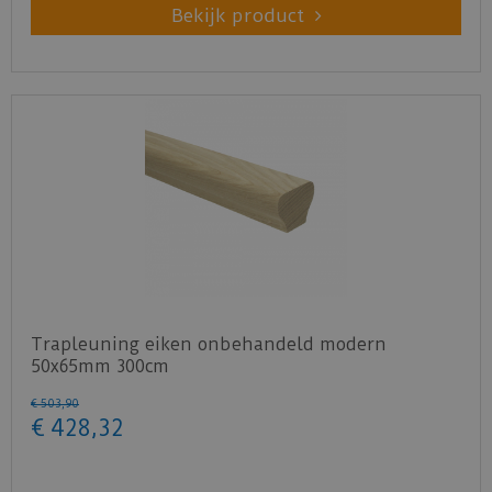
Bekijk product
Trapleuning eiken onbehandeld modern
50x65mm 300cm
€
503
,
90
€
428
,
32