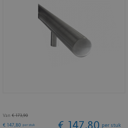
Van
€
173
,
90
€
147
,
80
€
147
,
80
per stuk
per stuk