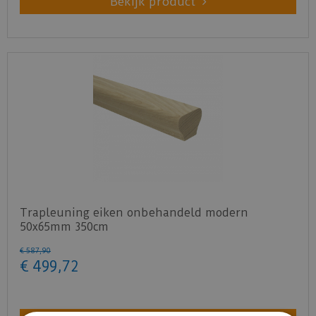
Bekijk product
Trapleuning eiken onbehandeld modern
50x65mm 350cm
€
587
,
90
€
499
,
72