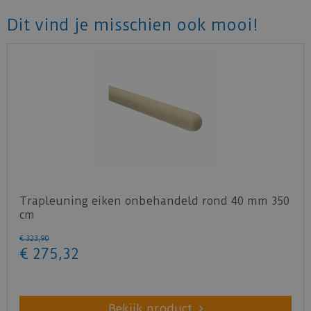
Dit vind je misschien ook mooi!
Trapleuning eiken onbehandeld rond 40 mm 350
cm
€
323
,
90
€
275
,
32
Bekijk product