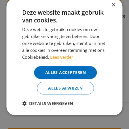
Bekijk product
×
Deze website maakt gebruik
van cookies.
BEREIKBAARHEID
In verband met de vakantie periode zijn wij
Deze website gebruikt cookies om uw
gebruikerservaring te verbeteren. Door
t/m 14 augustus telefonisch helaas niet
onze website te gebruiken, stemt u in met
bereikbaar.
alle cookies in overeenstemming met ons
Bestelling worden uiteraard verwerkt
Cookiebeleid.
Lees verder
echter iets minder snel dan wat je van ons
gewend bent.
ALLES ACCEPTEREN
Voor vragen kan je ons bereiken via
email:
info@merkvloerenwinkel.nl
ALLES AFWIJZEN
Trapleuning eik onbehandeld sleutelgat
40x60mm 350cm
DETAILS WEERGEVEN
€
645
,
90
€
549
,
02