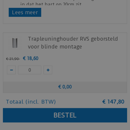
in dat het hart op 20cm zit.
Lees meer
Bij leuningen met meer dan 2 houders
worden de overige gaten evenredig
verdeeld over de lengte.
Wij raden aan de gaten af te tekenen met
Trapleuninghouder RVS geborsteld
de houders geschroefd in de trapleuning,
zo ben je zeker van de juiste hoek en
voor blinde montage
passing van de houder.
€
18
,
60
€
21
,
90
€
0
,
00
Totaal (incl. BTW)
€
147
,
80