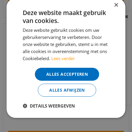
Bekijk product
×
Deze website maakt gebruik
van cookies.
BEREIKBAARHEID
In verband met de vakantie periode zijn wij
Deze website gebruikt cookies om uw
gebruikerservaring te verbeteren. Door
t/m 14 augustus telefonisch helaas niet
onze website te gebruiken, stemt u in met
bereikbaar.
alle cookies in overeenstemming met ons
Bestelling worden uiteraard verwerkt
Cookiebeleid.
Lees verder
echter iets minder snel dan wat je van ons
gewend bent.
ALLES ACCEPTEREN
Voor vragen kan je ons bereiken via
email:
info@merkvloerenwinkel.nl
ALLES AFWIJZEN
Trapleuning eik onbehandeld sleutelgat
40x60mm 350cm
DETAILS WEERGEVEN
€
645
,
90
€
549
,
02