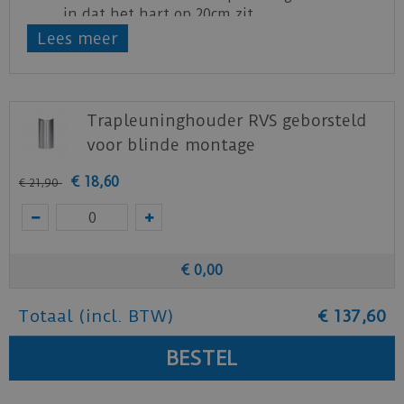
in dat het hart op 20cm zit.
Lees meer
Bij leuningen met meer dan 2 houders
worden de overige gaten evenredig
verdeeld over de lengte.
Wij raden aan de gaten af te tekenen met
Trapleuninghouder RVS geborsteld
de houders geschroefd in de trapleuning,
zo ben je zeker van de juiste hoek en
voor blinde montage
passing van de houder.
€
18
,
60
€
21
,
90
€
0
,
00
Totaal (incl. BTW)
€
137
,
60