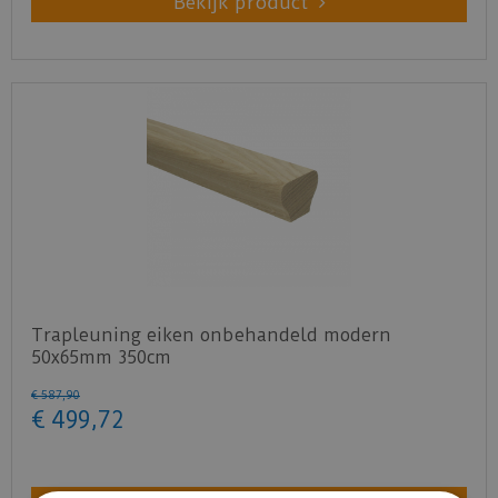
Bekijk product
Trapleuning eiken onbehandeld modern
50x65mm 350cm
€
587
,
90
€
499
,
72