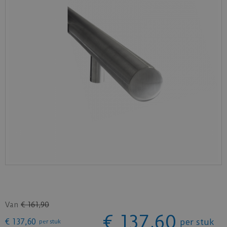
Van
€
161
,
90
€
137
,
60
€
137
,
60
per stuk
per stuk