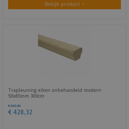
Bekijk product
Trapleuning eiken onbehandeld modern
50x65mm 300cm
€
503
,
90
€
428
,
32