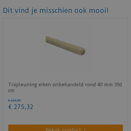
Dit vind je misschien ook mooi!
Trapleuning eiken onbehandeld rond 40 mm 350
cm
€
323
,
90
€
275
,
32
Bekijk product