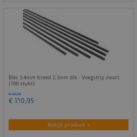
Bies 3,4mm breed 2,3mm dik - Voegstrip zwart
(100 stuks)
€
131
,
50
€
110
,
95
Bekijk product