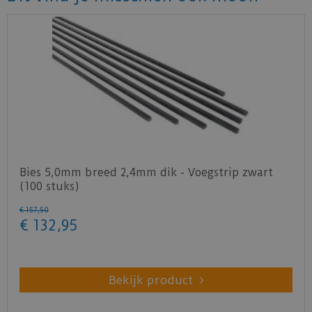
Bies 5,0mm breed 2,4mm dik - Voegstrip zwart
(100 stuks)
€
157
,
50
€
132
,
95
Bekijk product