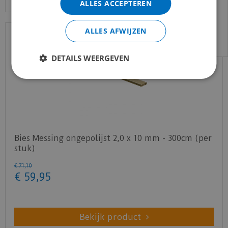
ALLES ACCEPTEREN
Voor vragen kan je ons bereiken via
email:
info@merkvloerenwinkel.nl
ALLES AFWIJZEN
DETAILS WEERGEVEN
Bies Messing ongepolijst 2,0 x 10 mm - 300cm (per
stuk)
€
71
,
10
€
59
,
95
Bekijk product