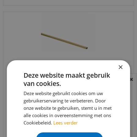
×
Deze website maakt gebruik
Bies Messing ongepolijst 2,5 x 4 mm - 300cm (per
van cookies.
BEREIKBAARHEID
stuk)
In verband met de vakantie periode zijn wij
Deze website gebruikt cookies om uw
€
60
,
60
gebruikerservaring te verbeteren. Door
t/m 14 augustus telefonisch helaas niet
€
49
,
95
onze website te gebruiken, stemt u in met
bereikbaar.
alle cookies in overeenstemming met ons
Bestelling worden uiteraard verwerkt
Cookiebeleid.
Lees verder
echter iets minder snel dan wat je van ons
Bekijk product
gewend bent.