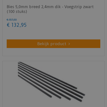
Bies 5,0mm breed 2,4mm dik - Voegstrip zwart
(100 stuks)
€
157
,
50
€
132
,
95
Bekijk product