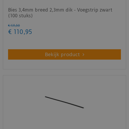
Bies 3,4mm breed 2,3mm dik - Voegstrip zwart
(100 stuks)
€
131
,
50
€
110
,
95
Bekijk product