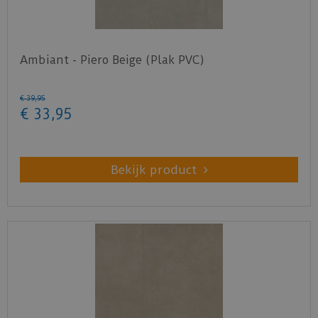
Ambiant - Piero Beige (Plak PVC)
€
39
,
95
€
33
,
95
Bekijk product