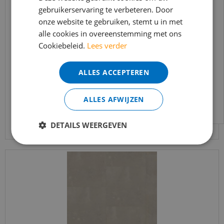
t/m 14 augustus telefonisch helaas niet
gebruikerservaring te verbeteren. Door
onze website te gebruiken, stemt u in met
bereikbaar.
alle cookies in overeenstemming met ons
Bestelling worden uiteraard verwerkt
vtwonen - Royal Sun Kissed (Plak PVC)
Cookiebeleid.
Lees verder
echter iets minder snel dan wat je van ons
gewend bent.
€
46
,
95
ALLES ACCEPTEREN
€
39
,
91
Voor vragen kan je ons bereiken via
email:
info@merkvloerenwinkel.nl
ALLES AFWIJZEN
Bekijk product
DETAILS WEERGEVEN