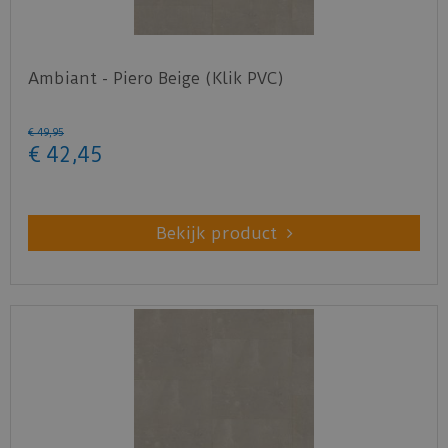
Ambiant - Piero Beige (Klik PVC)
€
49
,
95
€
42
,
45
Bekijk product