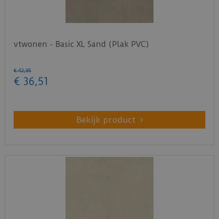
vtwonen - Basic XL Sand (Plak PVC)
€
42
,
95
€
36
,
51
Bekijk product