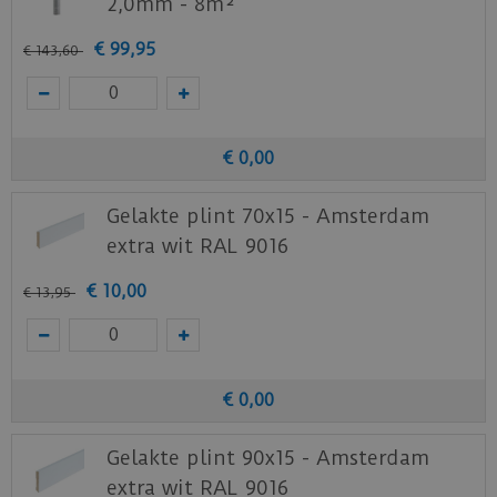
2,0mm - 8m²
Benieuwd hoe deze nieuwe vloer eruit ziet bij je
€
99
,
95
€
143
,
60
nieuwe of huidige meubels? Vraag dan
nu
hier
een staal op van deze vloer bij vtwonen
(by Ambiant).
€
0
,
00
Gelakte plint 70x15 - Amsterdam
extra wit RAL 9016
€
10
,
00
€
13
,
95
€
0
,
00
Gelakte plint 90x15 - Amsterdam
extra wit RAL 9016