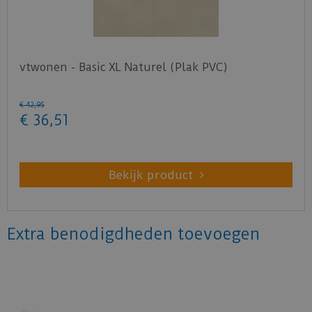
vtwonen - Basic XL Naturel (Plak PVC)
€
42
,
95
€
36
,
51
Bekijk product
Extra benodigdheden toevoegen