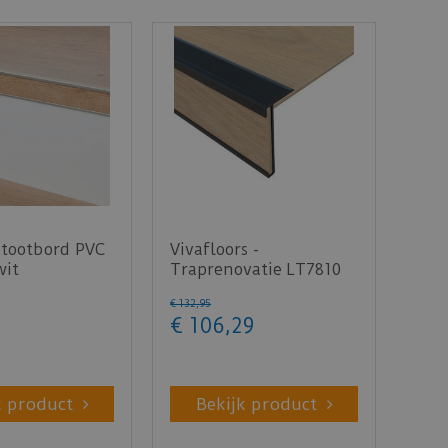
Stootbord PVC
Vivafloors -
wit
Traprenovatie LT7810
uctuur 130cm -
(Plak PVC)
€
132
,
95
€
106
,
29
k product
Bekijk product