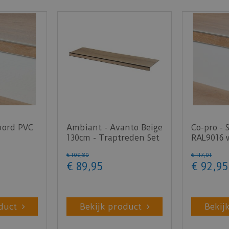
bord PVC
Ambiant - Avanto Beige
Co-pro - 
130cm - Traptreden Set
RAL9016 
 130cm -
(PVC)
steenstr
€
109
,
80
€
117
,
01
1…
€
89
,
95
€
92
,
95
duct
Bekijk product
Bekij