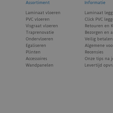
Assortiment
Informatie
Laminaat vloeren
Laminaat leg
PVC vloeren
Click PVC leg
Visgraat vloeren
Retouren en 
Traprenovatie
Bezorgen en 
Ondervloeren
Veilig betalen
Egaliseren
Algemene voo
Plinten
Recensies
Accessoires
Onze tips na 
Wandpanelen
Levertijd opv