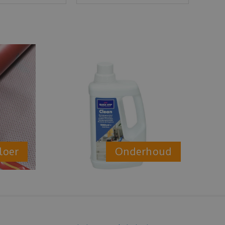
loer
Onderhoud