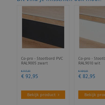
Co-pro - Stootbord PVC
Co-pro - Stoot
RAL9005 zwart
RAL9010 wit
steenstructuur 130cm -
houtstructuur
€
117
,
01
€
104
,
01
…
16…
€
92
,
95
€
82
,
95
Bekijk product
Bekijk pro