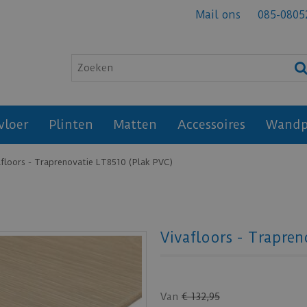
Mail ons
085-0805
vloer
Plinten
Matten
Accessoires
Wandp
afloors - Traprenovatie LT8510 (Plak PVC)
Vivafloors - Trapren
Van
€
132
,
95