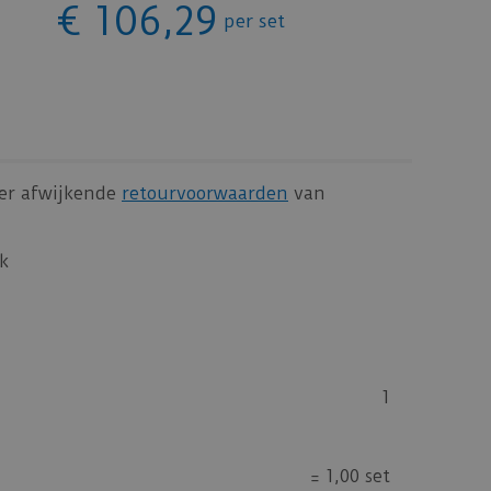
€
106
,
29
per set
n er afwijkende
retourvoorwaarden
van
k
1
=
1,00 set