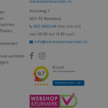
merkvloerenwinkel.nl
Kruisweg 7
gen
gen
2631 PE Nootdorp
Klachten
085-0805244
(ma t/m vrij
afhalen
van 09:00 tot 14:00 uur)
info@merkvloerenwinkel.nl
rwaarden
jouw aankoop
ragen