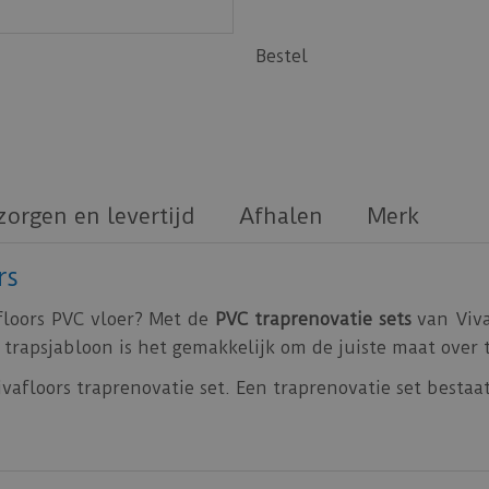
Bestel
zorgen en levertijd
Afhalen
Merk
rs
floors PVC vloer? Met de
PVC traprenovatie sets
van Viva
trapsjabloon is het gemakkelijk om de juiste maat over 
vafloors traprenovatie set. Een traprenovatie set bestaat
treden (54,44 cm x 142,24 cm)