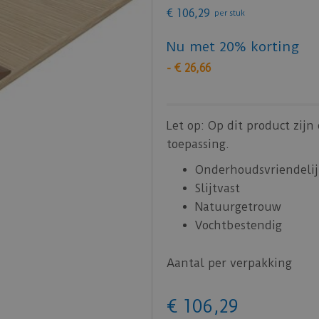
€
106
,
29
per stuk
Nu met 20% korting
-
€
26
,
66
Let op: Op dit product zij
toepassing.
Onderhoudsvriendelij
Slijtvast
Natuurgetrouw
Vochtbestendig
Aantal per verpakking
€
106
,
29