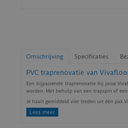
Omschrijving
Specificaties
Be
PVC traprenovatie van Vivafloo
Een bijpassende traprenovatie bij jouw Viva
worden. Met behulp van een trapspin of een 
Je haalt gemiddeld vier treden uit één pak Vi
Lees meer
Twee stroken voor de bovenkant van de 
Vier stootborden (142,24 cm x 180 cm)