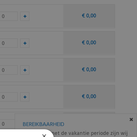
€
0
,
00
e trapneus profielen bij te bestellen om het
kunnen gemakkelijk de trapneus stroken erin
€
0
,
00
€
0
,
00
€
0
,
00
€
0
,
00
BEREIKBAARHEID
In verband met de vakantie periode zijn wij
×