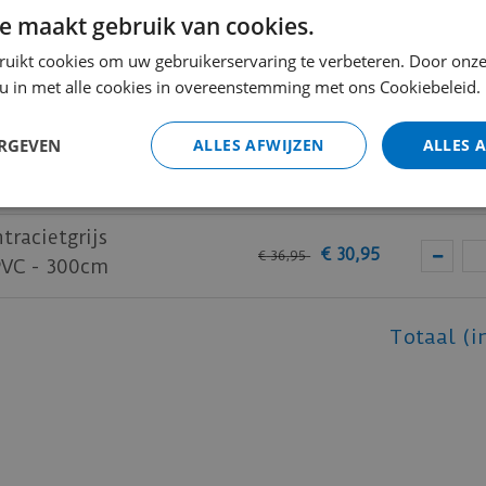
e maakt gebruik van cookies.
rons F6
€
27
,
95
€
32
,
95
0cm
ruikt cookies om uw gebruikerservaring te verbeteren. Door onze
 u in met alle cookies in overeenstemming met ons Cookiebeleid.
and F9
€
25
,
95
ERGEVEN
ALLES AFWIJZEN
ALLES 
€
30
,
95
0cm (goud
tracietgrijs
€
30
,
95
€
36
,
95
PVC - 300cm
Totaal (i