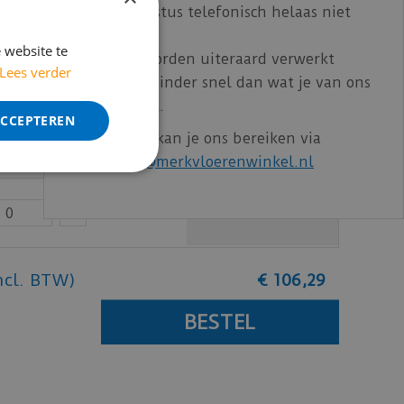
t/m 14 augustus telefonisch helaas niet
bereikbaar.
€
0
,
00
 website te
Bestelling worden uiteraard verwerkt
Lees verder
echter iets minder snel dan wat je van ons
gewend bent.
€
0
,
00
ACCEPTEREN
Voor vragen kan je ons bereiken via
email:
info@merkvloerenwinkel.nl
€
0
,
00
ncl. BTW)
€
106
,
29