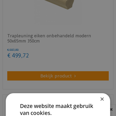
Trapleuning eiken onbehandeld modern
50x65mm 350cm
€
587
,
90
€
499
,
72
Bekijk product
×
Deze website maakt gebruik
van cookies.
BEREIKBAARHEID