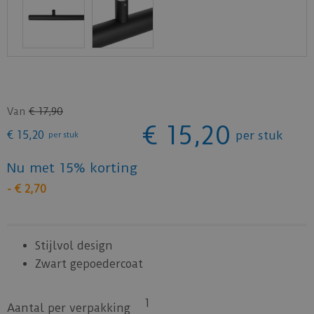
Van
€
17
,
90
€
15
,
20
€
15
,
20
per stuk
per stuk
Nu met 15% korting
-
€
2
,
70
Stijlvol design
Zwart gepoedercoat
1
Aantal per verpakking