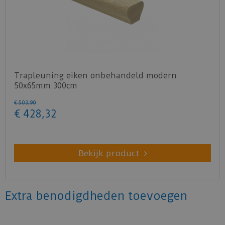
Trapleuning eiken onbehandeld modern
50x65mm 300cm
€
503
,
90
€
428
,
32
Bekijk product
Extra benodigdheden toevoegen