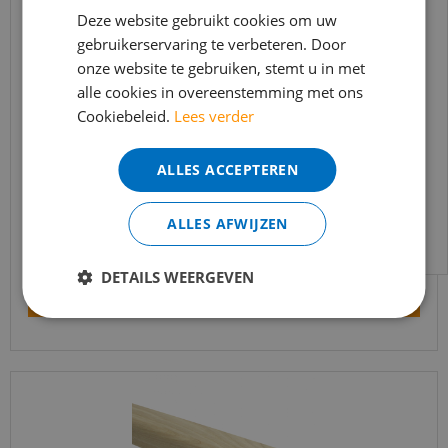
In verband met de vakantie periode zijn wij
Deze website gebruikt cookies om uw
gebruikerservaring te verbeteren. Door
t/m 14 augustus telefonisch helaas niet
onze website te gebruiken, stemt u in met
bereikbaar.
alle cookies in overeenstemming met ons
Bestelling worden uiteraard verwerkt
Cookiebeleid.
Lees verder
echter iets minder snel dan wat je van ons
Trapleuning eik onbehandeld sleutelgat
gewend bent.
40x60mm 350cm
ALLES ACCEPTEREN
Voor vragen kan je ons bereiken via
€
645
,
90
email:
info@merkvloerenwinkel.nl
€
549
,
02
ALLES AFWIJZEN
DETAILS WEERGEVEN
Bekijk product