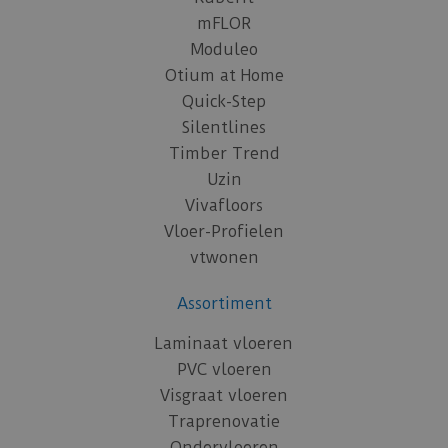
mFLOR
Moduleo
Otium at Home
Quick-Step
Silentlines
Timber Trend
Uzin
Vivafloors
Vloer-Profielen
vtwonen
Assortiment
Laminaat vloeren
PVC vloeren
Visgraat vloeren
Traprenovatie
Ondervloeren