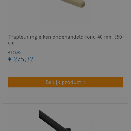
Trapleuning eiken onbehandeld rond 40 mm 350
cm
€
323
,
90
€
275
,
32
Bekijk product