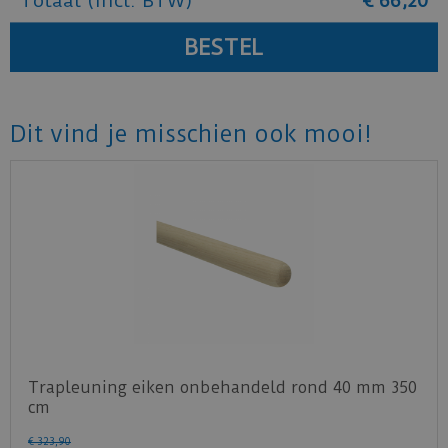
Totaal (incl. BTW)
€
66
,
20
Dit vind je misschien ook mooi!
Trapleuning eiken onbehandeld rond 40 mm 350
cm
€
323
,
90