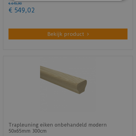
€
645
,
90
€
549
,
02
Bekijk product
Trapleuning eiken onbehandeld modern
50x65mm 300cm