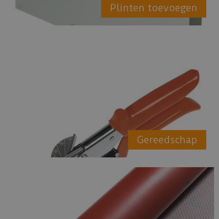
Plinten toevoegen
Gereedschap