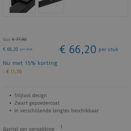
Van
€
77
,
90
€
66
,
20
€
66
,
20
per stuk
per stuk
Nu met 15% korting
-
€
11
,
70
Stijlvol design
Zwart gepoedercoat
In verschillende lengtes beschikbaar
1
Aantal per verpakking