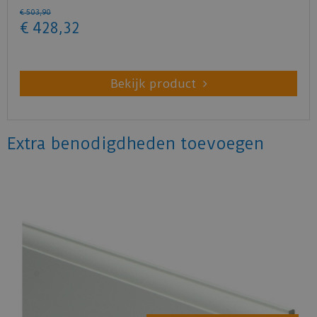
€
503
,
90
€
428
,
32
Bekijk product
Extra benodigdheden toevoegen