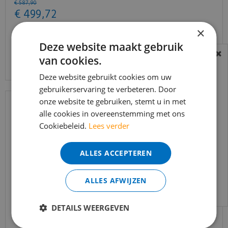
€
587
,
90
€
499
,
72
×
Deze website maakt gebruik
Bekijk product
van cookies.
BEREIKBAARHEID
In verband met de vakantie periode zijn wij
Deze website gebruikt cookies om uw
gebruikerservaring te verbeteren. Door
t/m 14 augustus telefonisch helaas niet
onze website te gebruiken, stemt u in met
bereikbaar.
alle cookies in overeenstemming met ons
Bestelling worden uiteraard verwerkt
Cookiebeleid.
Lees verder
echter iets minder snel dan wat je van ons
gewend bent.
ALLES ACCEPTEREN
Voor vragen kan je ons bereiken via
email:
info@merkvloerenwinkel.nl
ALLES AFWIJZEN
Trapleuning eik onbehandeld sleutelgat
DETAILS WEERGEVEN
40x60mm 350cm