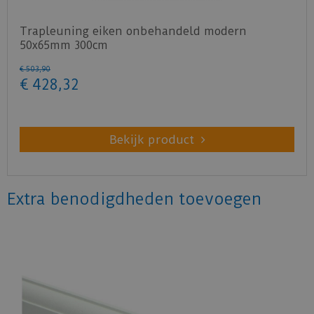
Trapleuning eiken onbehandeld modern
50x65mm 300cm
€
503
,
90
€
428
,
32
Bekijk product
Extra benodigdheden toevoegen