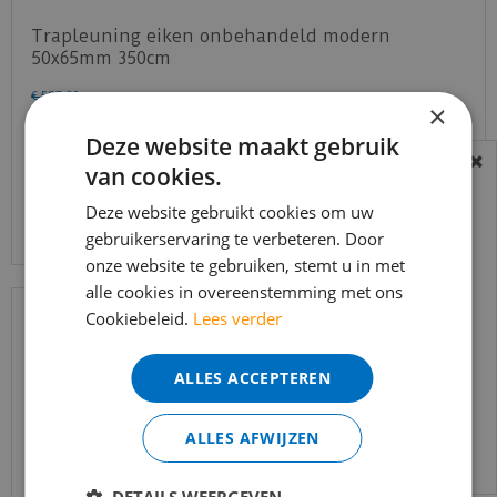
Trapleuning eiken onbehandeld modern
50x65mm 350cm
€
587
,
90
×
€
499
,
72
Deze website maakt gebruik
van cookies.
BEREIKBAARHEID
Bekijk product
In verband met de vakantie periode zijn wij
Deze website gebruikt cookies om uw
gebruikerservaring te verbeteren. Door
t/m 14 augustus telefonisch helaas niet
onze website te gebruiken, stemt u in met
bereikbaar.
alle cookies in overeenstemming met ons
Bestelling worden uiteraard verwerkt
Cookiebeleid.
Lees verder
echter iets minder snel dan wat je van ons
gewend bent.
ALLES ACCEPTEREN
Voor vragen kan je ons bereiken via
email:
info@merkvloerenwinkel.nl
ALLES AFWIJZEN