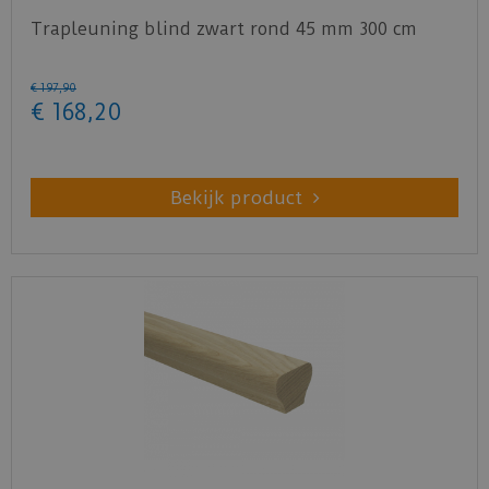
Trapleuning blind zwart rond 45 mm 300 cm
€
197
,
90
€
168
,
20
Bekijk product