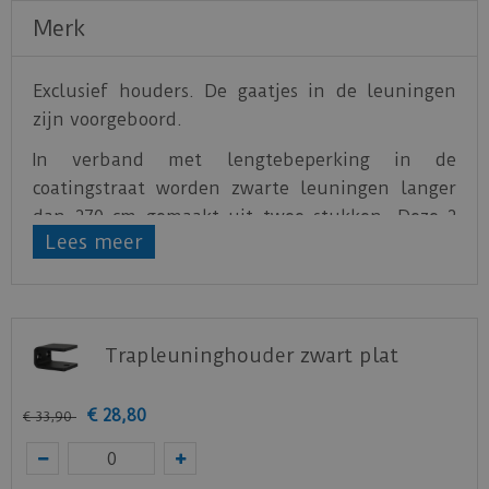
Merk
Exclusief houders. De gaatjes in de leuningen
zijn voorgeboord.
In verband met lengtebeperking in de
coatingstraat worden zwarte leuningen langer
dan 270 cm gemaakt uit twee stukken. Deze 2
Lees meer
delen worden bij de montage in elkaar
geschoven. Er is in het midden van de leuning
een klein naadje zichtbaar.
Trapleuninghouder zwart plat
€
28
,
80
€
33
,
90