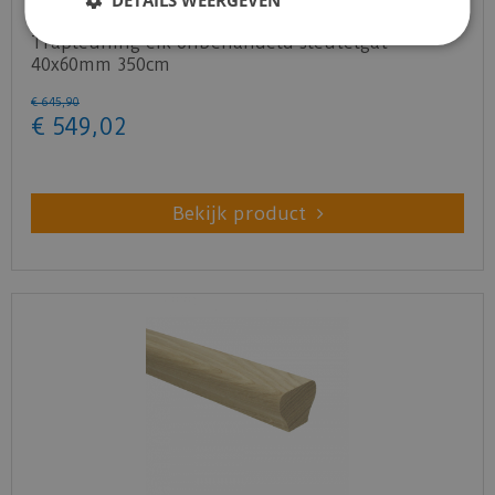
DETAILS WEERGEVEN
Trapleuning eik onbehandeld sleutelgat
40x60mm 350cm
€
645
,
90
€
549
,
02
Bekijk product