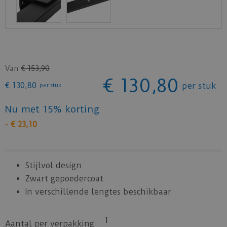
Van
€
153
,
90
€
130
,
80
€
130
,
80
per stuk
per stuk
Nu met 15% korting
-
€
23
,
10
Stijlvol design
Zwart gepoedercoat
In verschillende lengtes beschikbaar
1
Aantal per verpakking