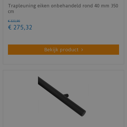
Trapleuning eiken onbehandeld rond 40 mm 350
cm
€
323
,
90
€
275
,
32
Bekijk product