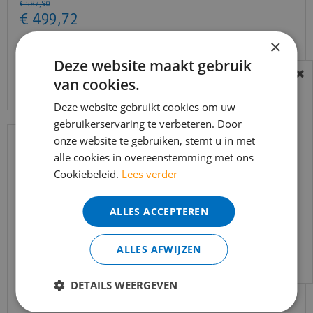
€
587
,
90
€
499
,
72
×
Deze website maakt gebruik
Bekijk product
van cookies.
BEREIKBAARHEID
In verband met de vakantie periode zijn wij
Deze website gebruikt cookies om uw
t/m 14 augustus telefonisch helaas niet
gebruikerservaring te verbeteren. Door
onze website te gebruiken, stemt u in met
bereikbaar.
alle cookies in overeenstemming met ons
Bestelling worden uiteraard verwerkt
Cookiebeleid.
Lees verder
echter iets minder snel dan wat je van ons
gewend bent.
ALLES ACCEPTEREN
Voor vragen kan je ons bereiken via
email:
info@merkvloerenwinkel.nl
ALLES AFWIJZEN
Trapleuning eik onbehandeld sleutelgat
DETAILS WEERGEVEN
40x60mm 350cm