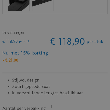
Van
€
139
,
90
€
118
,
90
€
118
,
90
per stuk
per stuk
Nu met 15% korting
-
€
21
,
00
Stijlvol design
Zwart gepoedercoat
In verschillende lengtes beschikbaar
1
Aantal per verpakking