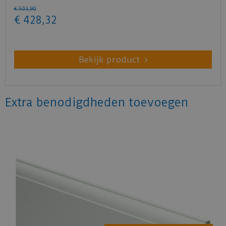
€
503
,
90
€
428
,
32
Bekijk product
Extra benodigdheden toevoegen