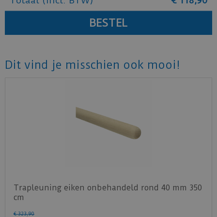
Totaal (incl. BTW)
€
118
,
90
Dit vind je misschien ook mooi!
Trapleuning eiken onbehandeld rond 40 mm 350
cm
€
323
,
90