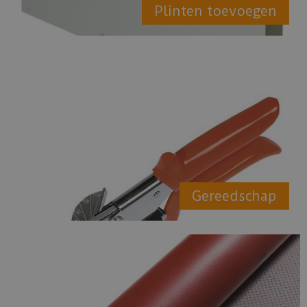
Plinten toevoegen
Gereedschap