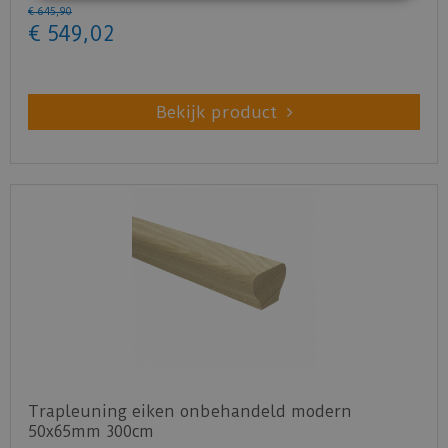
€
645
,
90
€
549
,
02
Bekijk product
Trapleuning eiken onbehandeld modern
50x65mm 300cm