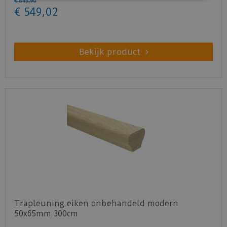
€
645
,
90
€
549
,
02
Bekijk product
Trapleuning eiken onbehandeld modern
50x65mm 300cm