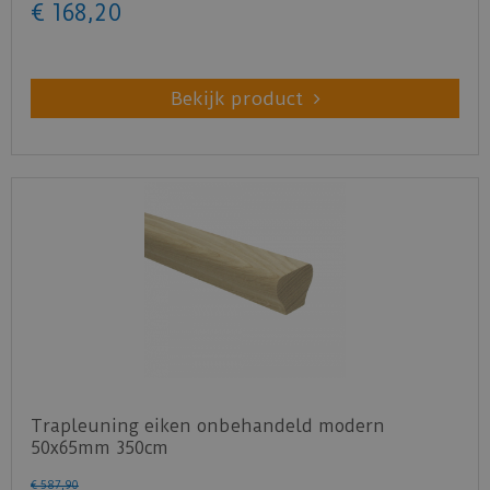
€
168
,
20
Bekijk product
Trapleuning eiken onbehandeld modern
50x65mm 350cm
€
587
,
90