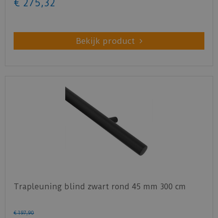
€
275
,
32
Bekijk product
Trapleuning blind zwart rond 45 mm 300 cm
€
197
,
90