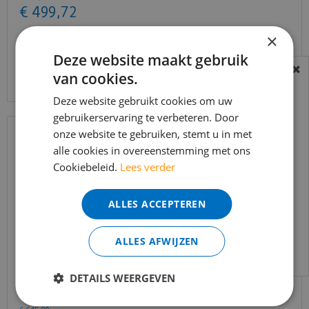
€
499
,
72
×
Deze website maakt gebruik
Bekijk product
van cookies.
BEREIKBAARHEID
In verband met de vakantie periode zijn wij
Deze website gebruikt cookies om uw
gebruikerservaring te verbeteren. Door
t/m 14 augustus telefonisch helaas niet
onze website te gebruiken, stemt u in met
bereikbaar.
alle cookies in overeenstemming met ons
Bestelling worden uiteraard verwerkt
Cookiebeleid.
Lees verder
echter iets minder snel dan wat je van ons
gewend bent.
ALLES ACCEPTEREN
Voor vragen kan je ons bereiken via
email:
info@merkvloerenwinkel.nl
ALLES AFWIJZEN
Trapleuning eik onbehandeld sleutelgat
DETAILS WEERGEVEN
40x60mm 350cm