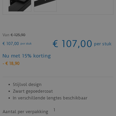
Van
€
125
,
90
€
107
,
00
€
107
,
00
per stuk
per stuk
Nu met 15% korting
-
€
18
,
90
Stijlvol design
Zwart gepoedercoat
In verschillende lengtes beschikbaar
1
Aantal per verpakking