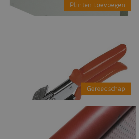
Plinten toevoegen
Gereedschap