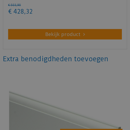
€
503
,
90
€
428
,
32
Bekijk product
Extra benodigdheden toevoegen