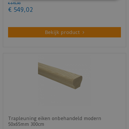
€
645
,
90
€
549
,
02
Bekijk product
Trapleuning eiken onbehandeld modern
50x65mm 300cm