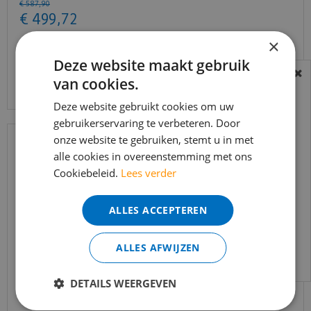
€
587
,
90
€
499
,
72
×
Deze website maakt gebruik
Bekijk product
van cookies.
BEREIKBAARHEID
In verband met de vakantie periode zijn wij
Deze website gebruikt cookies om uw
t/m 14 augustus telefonisch helaas niet
gebruikerservaring te verbeteren. Door
onze website te gebruiken, stemt u in met
bereikbaar.
alle cookies in overeenstemming met ons
Bestelling worden uiteraard verwerkt
Cookiebeleid.
Lees verder
echter iets minder snel dan wat je van ons
gewend bent.
ALLES ACCEPTEREN
Voor vragen kan je ons bereiken via
email:
info@merkvloerenwinkel.nl
ALLES AFWIJZEN
Trapleuning eik onbehandeld sleutelgat
DETAILS WEERGEVEN
40x60mm 350cm