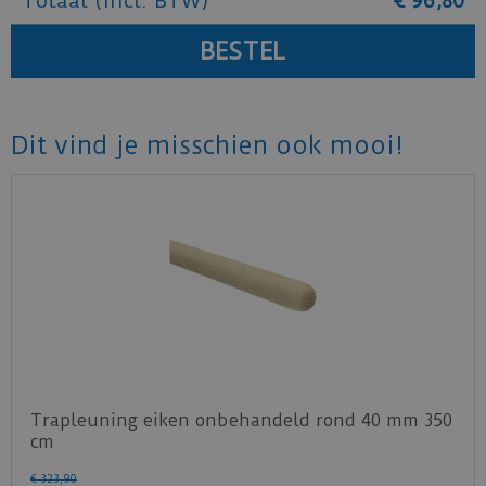
Totaal (incl. BTW)
€
96
,
80
Dit vind je misschien ook mooi!
Trapleuning eiken onbehandeld rond 40 mm 350
cm
€
323
,
90