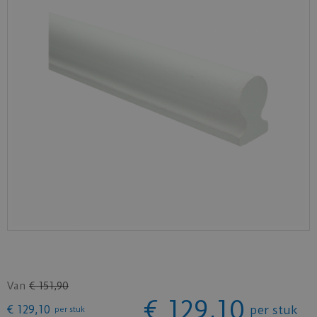
Van
€
151
,
90
€
129
,
10
€
129
,
10
per stuk
per stuk