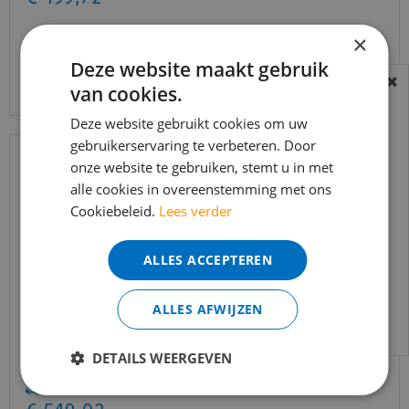
×
Deze website maakt gebruik
Bekijk product
van cookies.
BEREIKBAARHEID
In verband met de vakantie periode zijn wij
Deze website gebruikt cookies om uw
gebruikerservaring te verbeteren. Door
t/m 14 augustus telefonisch helaas niet
onze website te gebruiken, stemt u in met
bereikbaar.
alle cookies in overeenstemming met ons
Bestelling worden uiteraard verwerkt
Cookiebeleid.
Lees verder
echter iets minder snel dan wat je van ons
gewend bent.
ALLES ACCEPTEREN
Voor vragen kan je ons bereiken via
email:
info@merkvloerenwinkel.nl
ALLES AFWIJZEN
Trapleuning eik onbehandeld sleutelgat
DETAILS WEERGEVEN
40x60mm 350cm
€
645
,
90