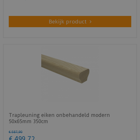
Bekijk product
Trapleuning eiken onbehandeld modern
50x65mm 350cm
€
587
,
90
€
499
,
72