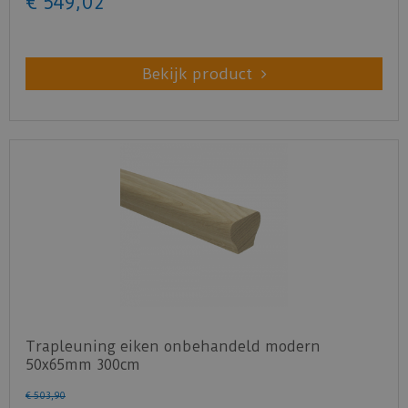
€
549
,
02
Bekijk product
Trapleuning eiken onbehandeld modern
50x65mm 300cm
€
503
,
90