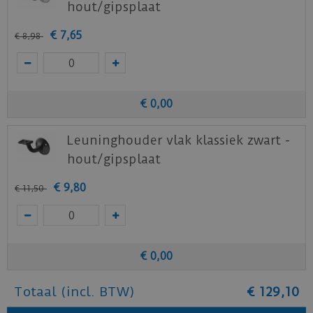
hout/gipsplaat
€
7
,
65
€
8
,
98
€
0
,
00
Leuninghouder vlak klassiek zwart -
hout/gipsplaat
€
9
,
80
€
11
,
50
€
0
,
00
Totaal (incl. BTW)
€
129
,
10