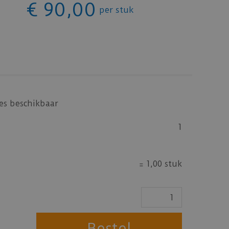
€
90
,
00
per stuk
tes beschikbaar
1
=
1,00 stuk