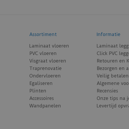
Assortiment
Informatie
Laminaat vloeren
Laminaat leg
PVC vloeren
Click PVC leg
Visgraat vloeren
Retouren en 
Traprenovatie
Bezorgen en 
Ondervloeren
Veilig betalen
Egaliseren
Algemene voo
Plinten
Recensies
Accessoires
Onze tips na 
Wandpanelen
Levertijd opv