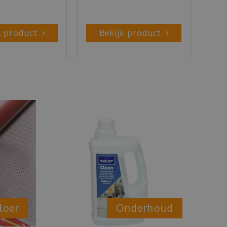
k product
Bekijk product
loer
Onderhoud