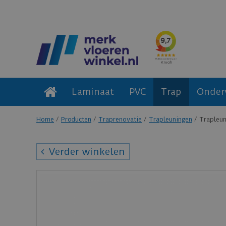
Laminaat
PVC
Trap
Onder
Home
Producten
Traprenovatie
Trapleuningen
Trapleun
Verder winkelen