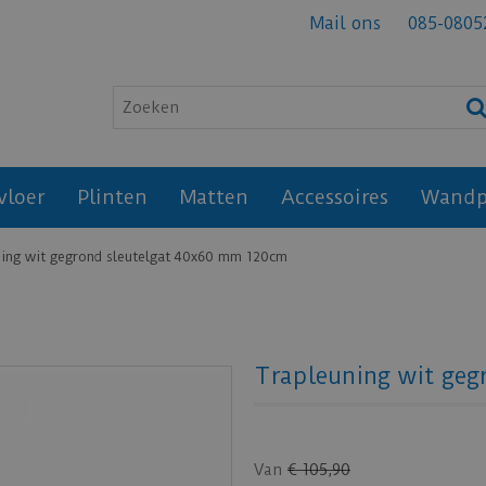
Mail ons
085-0805
vloer
Plinten
Matten
Accessoires
Wandp
ing wit gegrond sleutelgat 40x60 mm 120cm
Trapleuning wit ge
Van
€
105
,
90