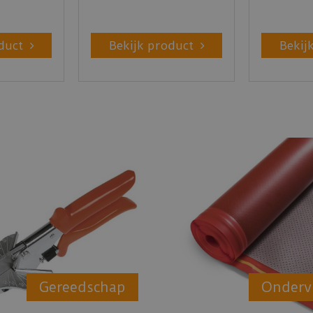
duct
Bekijk product
Bekij
Gereedschap
Onderv