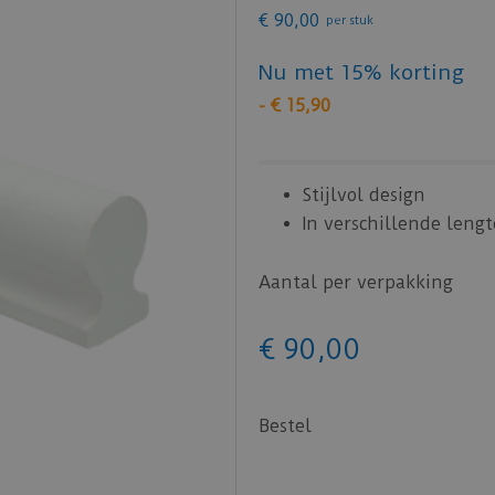
€
90
,
00
per stuk
Nu met 15% korting
-
€
15
,
90
Stijlvol design
In verschillende leng
Aantal per verpakking
€
90
,
00
Bestel