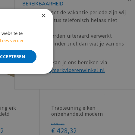
BEREIKBAARHEID
In verband met de vakantie periode zijn wij
×
t/m 14 augustus telefonisch helaas niet
bereikbaar.
 website te
Bestelling worden uiteraard verwerkt
Lees verder
echter iets minder snel dan wat je van ons
gewend bent.
ACCEPTEREN
Voor vragen kan je ons bereiken via
email:
info@merkvloerenwinkel.nl
ing eik
Trapleuning eiken
deld
onbehandeld modern
at 40x60mm
50x65mm 300cm
€
503
,
90
2
€
428
,
32