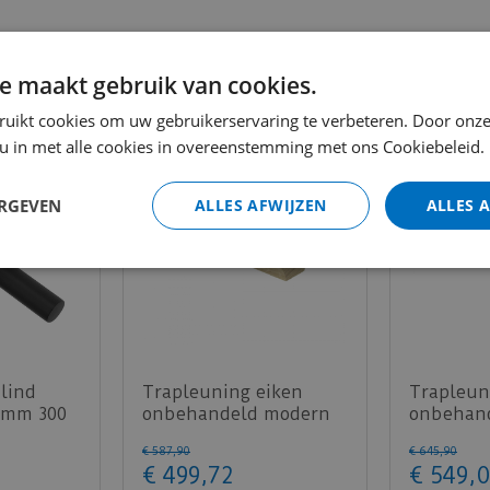
e maakt gebruik van cookies.
ruikt cookies om uw gebruikerservaring te verbeteren. Door onze
 u in met alle cookies in overeenstemming met ons Cookiebeleid.
ERGEVEN
ALLES AFWIJZEN
ALLES 
lind
Trapleuning eiken
Trapleun
 mm 300
onbehandeld modern
onbehan
50x65mm 350cm
sleutelg
€
587
,
90
€
645
,
90
350cm
€
499
,
72
€
549
,
0