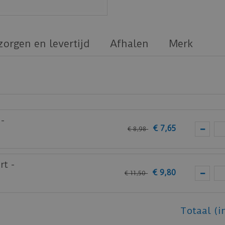
zorgen en levertijd
Afhalen
Merk
-
€
7
,
65
€
8
,
98
rt -
€
9
,
80
€
11
,
50
Totaal (i