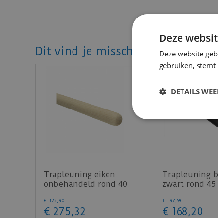
Deze websit
Dit vind je misschien ook mooi!
Deze website geb
gebruiken, stemt
DETAILS WE
Trapleuning eiken
Trapleuning b
onbehandeld rond 40
zwart rond 45
mm 350 cm
cm
€
323
,
90
€
197
,
90
€
275
,
32
€
168
,
20