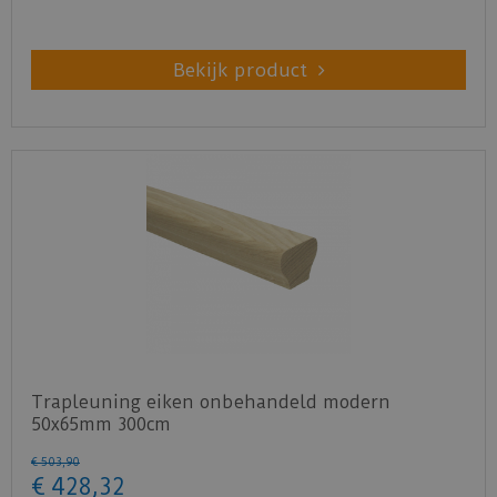
Bekijk product
Trapleuning eiken onbehandeld modern
50x65mm 300cm
€
503
,
90
€
428
,
32