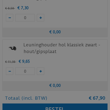
€
7
,
30
€
8
,
58
€
0
,
00
Leuninghouder hol klassiek zwart -
hout/gipsplaat
€
9
,
65
€
11
,
38
€
0
,
00
Totaal (incl. BTW)
€
67
,
90