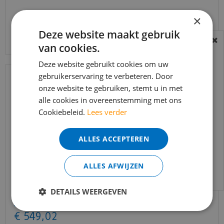
×
Bekijk product
Deze website maakt gebruik
van cookies.
BEREIKBAARHEID
In verband met de vakantie periode zijn wij
Deze website gebruikt cookies om uw
t/m 14 augustus telefonisch helaas niet
gebruikerservaring te verbeteren. Door
onze website te gebruiken, stemt u in met
bereikbaar.
alle cookies in overeenstemming met ons
Bestelling worden uiteraard verwerkt
Cookiebeleid.
Lees verder
echter iets minder snel dan wat je van ons
gewend bent.
ALLES ACCEPTEREN
Voor vragen kan je ons bereiken via
email:
info@merkvloerenwinkel.nl
ALLES AFWIJZEN
Trapleuning eik onbehandeld sleutelgat
40x60mm 350cm
DETAILS WEERGEVEN
€
645
,
90
€
549
,
02