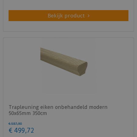
Bekijk product
Trapleuning eiken onbehandeld modern
50x65mm 350cm
€
587
,
90
€
499
,
72