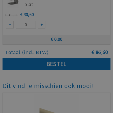
plat
€
30
,
50
€
35
,
90
€
0
,
00
Totaal (incl. BTW)
€
86
,
60
Dit vind je misschien ook mooi!