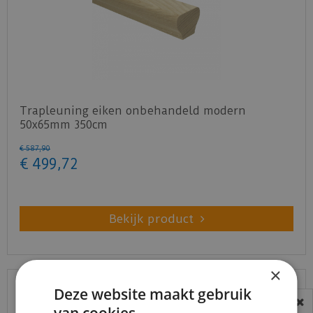
Trapleuning eiken onbehandeld modern
50x65mm 350cm
€
587
,
90
€
499
,
72
Bekijk product
×
Deze website maakt gebruik