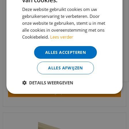
van cookies.
BEREIKBAARHEID
In verband met de vakantie periode zijn wij
Deze website gebruikt cookies om uw
t/m 14 augustus telefonisch helaas niet
gebruikerservaring te verbeteren. Door
onze website te gebruiken, stemt u in met
bereikbaar.
alle cookies in overeenstemming met ons
Bestelling worden uiteraard verwerkt
Cookiebeleid.
Lees verder
echter iets minder snel dan wat je van ons
gewend bent.
Trapleuning eik onbehandeld sleutelgat
ALLES ACCEPTEREN
40x60mm 350cm
Voor vragen kan je ons bereiken via
email:
info@merkvloerenwinkel.nl
€
645
,
90
ALLES AFWIJZEN
€
549
,
02
DETAILS WEERGEVEN
Bekijk product