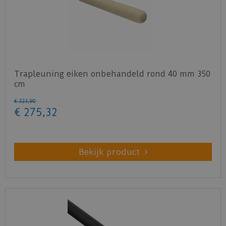
Trapleuning eiken onbehandeld rond 40 mm 350
cm
€
323
,
90
€
275
,
32
Bekijk product