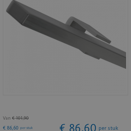
Van
€
101
,
90
€
86
,
60
€
86
,
60
per stuk
per stuk