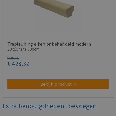
Trapleuning eiken onbehandeld modern
50x65mm 300cm
€
503
,
90
€
428
,
32
Bekijk product
Extra benodigdheden toevoegen