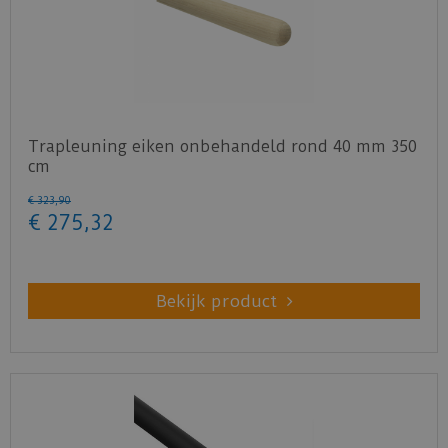
Trapleuning eiken onbehandeld rond 40 mm 350
cm
€
323
,
90
€
275
,
32
Bekijk product