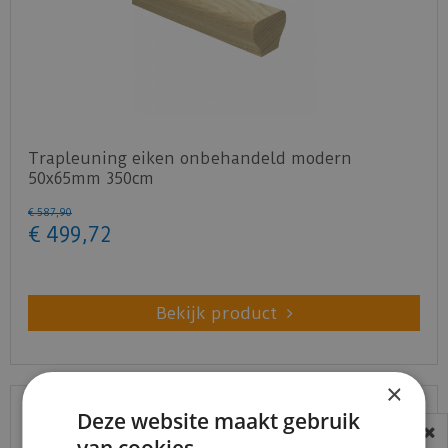
Trapleuning eiken onbehandeld modern
50x65mm 350cm
€
587
,
90
€
499
,
72
Bekijk product
×
Deze website maakt gebruik