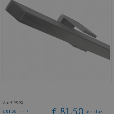
Van
€
95
,
90
€
81
,
50
€
81
,
50
per stuk
per stuk