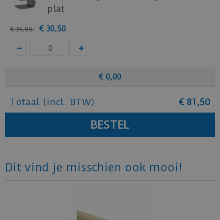
plat
€
30
,
50
€
35
,
90
€
0
,
00
Totaal (incl. BTW)
€
81
,
50
Dit vind je misschien ook mooi!