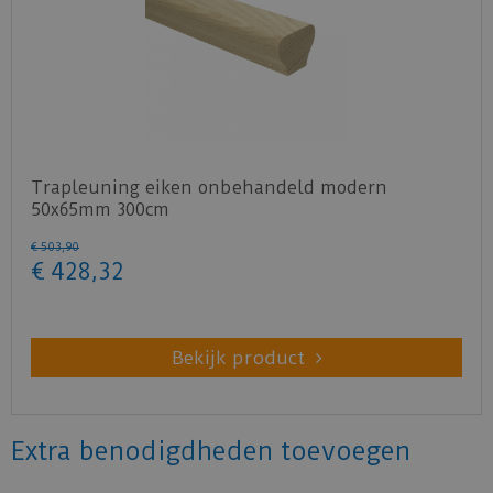
Trapleuning eiken onbehandeld modern
50x65mm 300cm
€
503
,
90
€
428
,
32
Bekijk product
Extra benodigdheden toevoegen