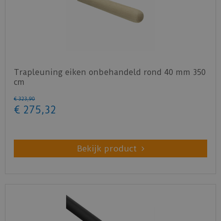
Trapleuning eiken onbehandeld rond 40 mm 350
cm
€
323
,
90
€
275
,
32
Bekijk product