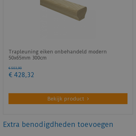
Trapleuning eiken onbehandeld modern
50x65mm 300cm
€
503
,
90
€
428
,
32
Bekijk product
Extra benodigdheden toevoegen