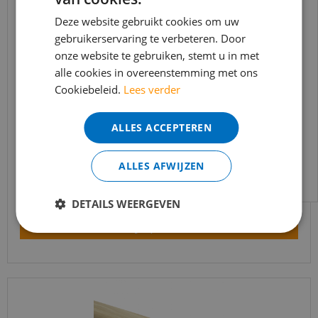
BEREIKBAARHEID
In verband met de vakantie periode zijn wij
Deze website gebruikt cookies om uw
gebruikerservaring te verbeteren. Door
t/m 14 augustus telefonisch helaas niet
onze website te gebruiken, stemt u in met
bereikbaar.
alle cookies in overeenstemming met ons
Bestelling worden uiteraard verwerkt
Cookiebeleid.
Lees verder
echter iets minder snel dan wat je van ons
gewend bent.
Trapleuning eik onbehandeld sleutelgat
ALLES ACCEPTEREN
40x60mm 350cm
Voor vragen kan je ons bereiken via
email:
info@merkvloerenwinkel.nl
€
645
,
90
ALLES AFWIJZEN
€
549
,
02
DETAILS WEERGEVEN
Bekijk product