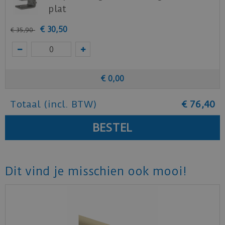
plat
€
30
,
50
€
35
,
90
€
0
,
00
Totaal (incl. BTW)
€
76
,
40
Dit vind je misschien ook mooi!