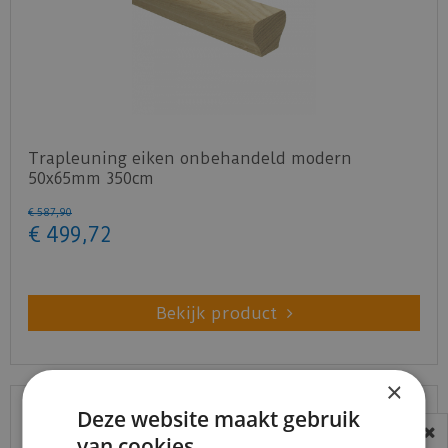
Trapleuning eiken onbehandeld modern
50x65mm 350cm
€
587
,
90
€
499
,
72
Bekijk product
×
Deze website maakt gebruik
van cookies.