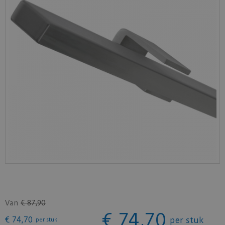
Van
€
87
,
90
€
74
,
70
€
74
,
70
per stuk
per stuk