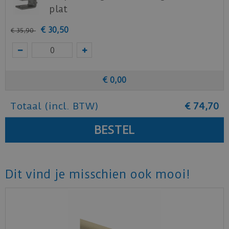
plat
€
30
,
50
€
35
,
90
€
0
,
00
Totaal (incl. BTW)
€
74
,
70
Dit vind je misschien ook mooi!