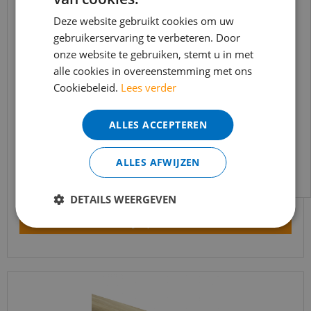
BEREIKBAARHEID
In verband met de vakantie periode zijn wij
Deze website gebruikt cookies om uw
gebruikerservaring te verbeteren. Door
t/m 14 augustus telefonisch helaas niet
onze website te gebruiken, stemt u in met
bereikbaar.
alle cookies in overeenstemming met ons
Bestelling worden uiteraard verwerkt
Cookiebeleid.
Lees verder
echter iets minder snel dan wat je van ons
gewend bent.
Trapleuning eik onbehandeld sleutelgat
ALLES ACCEPTEREN
40x60mm 350cm
Voor vragen kan je ons bereiken via
email:
info@merkvloerenwinkel.nl
€
645
,
90
ALLES AFWIJZEN
€
549
,
02
DETAILS WEERGEVEN
Bekijk product