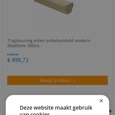
Trapleuning eiken onbehandeld modern
50x65mm 350cm
€
587
,
90
€
499
,
72
Bekijk product
×
Deze website maakt gebruik
van cookies.