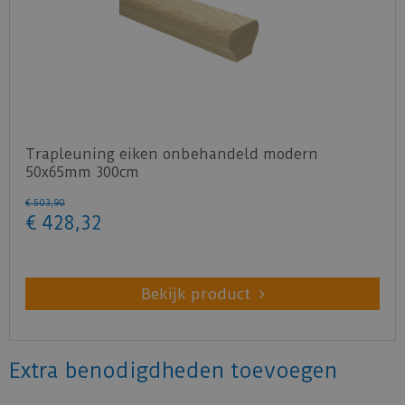
Trapleuning eiken onbehandeld modern
50x65mm 300cm
€
503
,
90
€
428
,
32
Bekijk product
Extra benodigdheden toevoegen