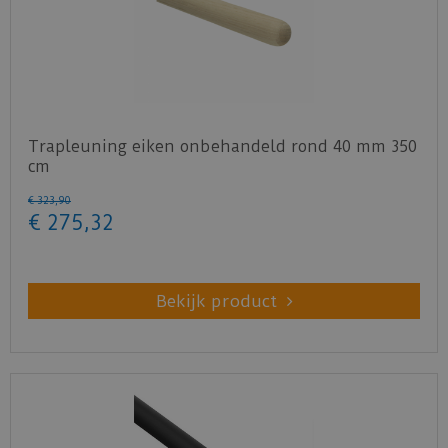
Trapleuning eiken onbehandeld rond 40 mm 350
cm
€
323
,
90
€
275
,
32
Bekijk product