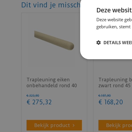
Dit vind je misschien ook mooi!
Deze websit
Deze website geb
gebruiken, stemt
DETAILS WE
Trapleuning eiken
Trapleuning b
onbehandeld rond 40
zwart rond 45
mm 350 cm
cm
€
323
,
90
€
197
,
90
€
275
,
32
€
168
,
20
Bekijk product
Bekijk pro