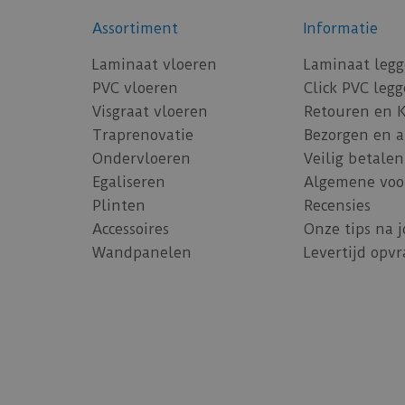
Assortiment
Informatie
Laminaat vloeren
Laminaat leg
PVC vloeren
Click PVC leg
Visgraat vloeren
Retouren en 
Traprenovatie
Bezorgen en 
Ondervloeren
Veilig betalen
Egaliseren
Algemene voo
Plinten
Recensies
Accessoires
Onze tips na 
Wandpanelen
Levertijd opv