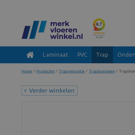
Laminaat
PVC
Trap
Onder
Home
Producten
Traprenovatie
Trapleuningen
Trapleun
Verder winkelen