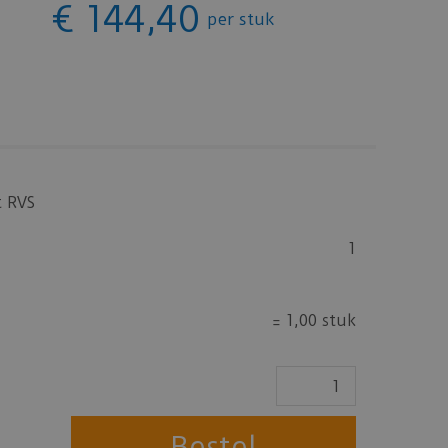
€
144
,
40
per stuk
t RVS
1
=
1,00 stuk