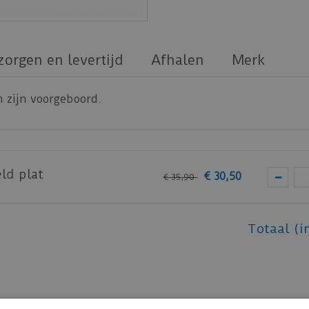
zorgen en levertijd
Afhalen
Merk
n zijn voorgeboord.
ld plat
€
30
,
50
€
35
,
90
Totaal (i