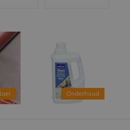
loer
Onderhoud