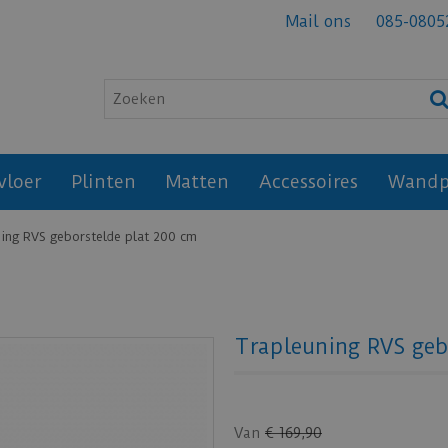
Mail ons
085-0805
vloer
Plinten
Matten
Accessoires
Wandp
ing RVS geborstelde plat 200 cm
Trapleuning RVS geb
Van
€
169
,
90