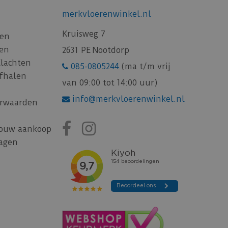
merkvloerenwinkel.nl
Kruisweg 7
gen
gen
2631 PE Nootdorp
Klachten
085-0805244
(ma t/m vrij
afhalen
van 09:00 tot 14:00 uur)
info@merkvloerenwinkel.nl
rwaarden
jouw aankoop
ragen