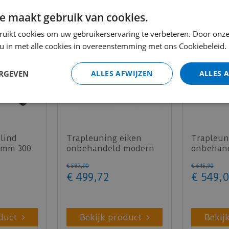
e maakt gebruik van cookies.
ruikt cookies om uw gebruikerservaring te verbeteren. Door onze
 u in met alle cookies in overeenstemming met ons Cookiebeleid.
ERGEVEN
ALLES AFWIJZEN
ALLES 
lind
Trapleuning eiken
Trapleun
 mm 300
onbehandeld modern
onbehan
50x65mm 350cm
sleutelg
€
587
,
90
€
645
,
90
350cm
€
499
,
72
€
549
,
0
duct
Bekijk product
Bekij