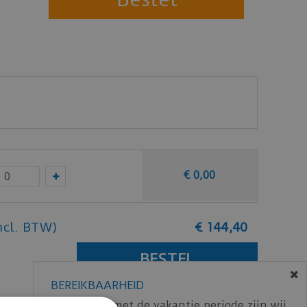
€
0
,
00
ncl. BTW)
€
144
,
40
BEREIKBAARHEID
In verband met de vakantie periode zijn wij