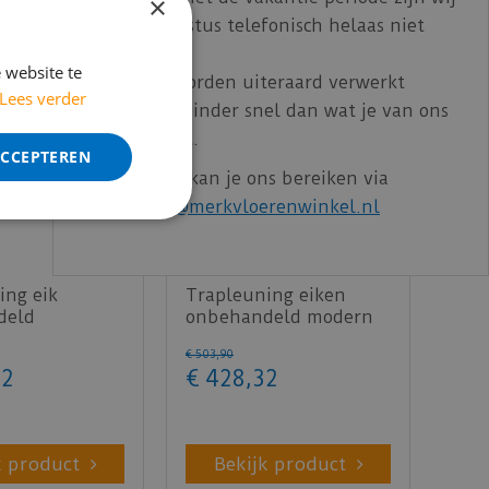
×
t/m 14 augustus telefonisch helaas niet
bereikbaar.
 website te
Bestelling worden uiteraard verwerkt
Lees verder
echter iets minder snel dan wat je van ons
gewend bent.
ACCEPTEREN
Voor vragen kan je ons bereiken via
email:
info@merkvloerenwinkel.nl
ing eik
Trapleuning eiken
deld
onbehandeld modern
at 40x60mm
50x65mm 300cm
€
503
,
90
2
€
428
,
32
k product
Bekijk product