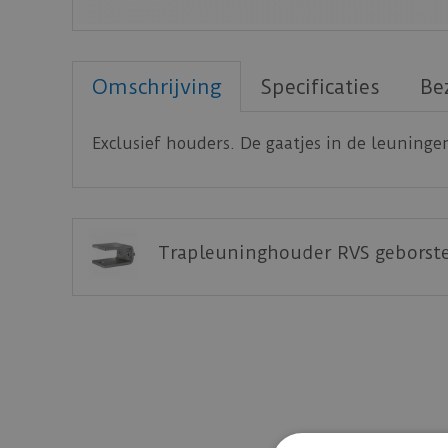
Omschrijving
Specificaties
Be
Exclusief houders. De gaatjes in de leuninge
Trapleuninghouder RVS geborste