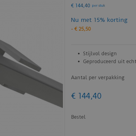
€
144
,
40
per stuk
Nu met 15% korting
-
€
25
,
50
Stijlvol design
Geproduceerd uit ech
Aantal per verpakking
€
144
,
40
Bestel