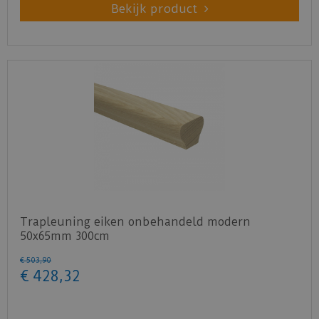
Bekijk product
Trapleuning eiken onbehandeld modern
50x65mm 300cm
€
503
,
90
€
428
,
32