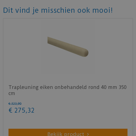
Dit vind je misschien ook mooi!
Trapleuning eiken onbehandeld rond 40 mm 350
cm
€
323
,
90
€
275
,
32
Bekijk product