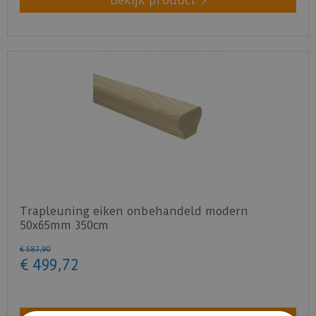
Bekijk product
Trapleuning eiken onbehandeld modern
50x65mm 350cm
€
587
,
90
€
499
,
72