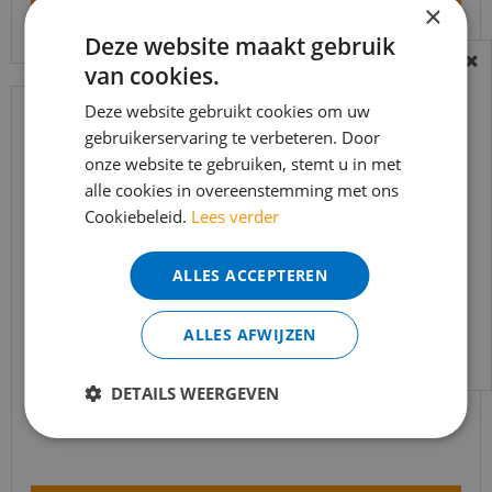
Bekijk product
×
Deze website maakt gebruik
van cookies.
BEREIKBAARHEID
In verband met de vakantie periode zijn wij
Deze website gebruikt cookies om uw
gebruikerservaring te verbeteren. Door
t/m 14 augustus telefonisch helaas niet
onze website te gebruiken, stemt u in met
bereikbaar.
alle cookies in overeenstemming met ons
Bestelling worden uiteraard verwerkt
Cookiebeleid.
Lees verder
echter iets minder snel dan wat je van ons
gewend bent.
ALLES ACCEPTEREN
Voor vragen kan je ons bereiken via
email:
info@merkvloerenwinkel.nl
ALLES AFWIJZEN
Trapleuning eik onbehandeld sleutelgat
40x60mm 350cm
DETAILS WEERGEVEN
€
645
,
90
€
549
,
02