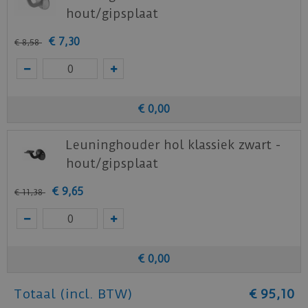
hout/gipsplaat
€
7
,
30
€
8
,
58
€
0
,
00
Leuninghouder hol klassiek zwart -
hout/gipsplaat
€
9
,
65
€
11
,
38
€
0
,
00
Totaal (incl. BTW)
€
95
,
10