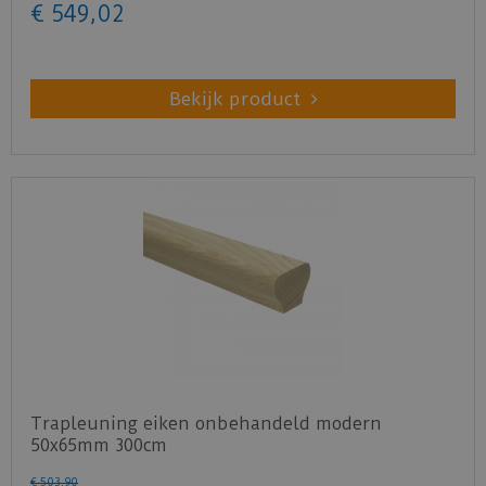
€
549
,
02
Bekijk product
Trapleuning eiken onbehandeld modern
50x65mm 300cm
€
503
,
90