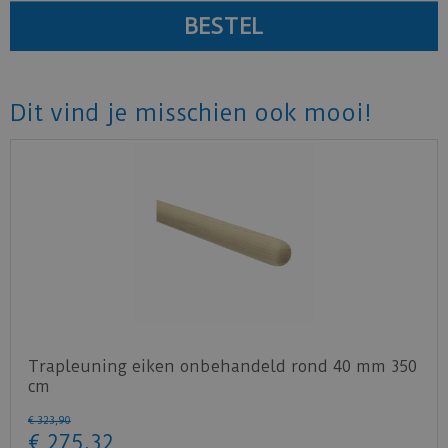
Dit vind je misschien ook mooi!
Trapleuning eiken onbehandeld rond 40 mm 350
cm
€
323
,
90
€
275
,
32