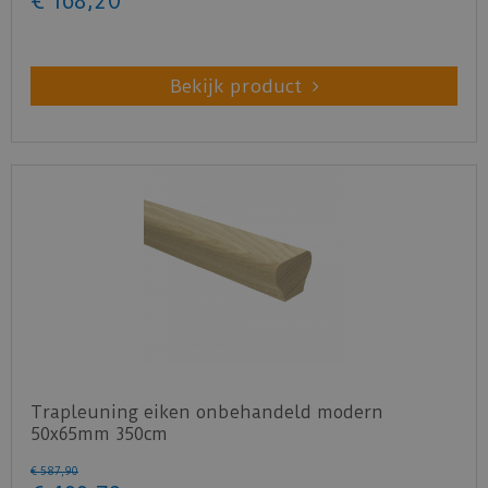
€
168
,
20
Bekijk product
Trapleuning eiken onbehandeld modern
50x65mm 350cm
€
587
,
90