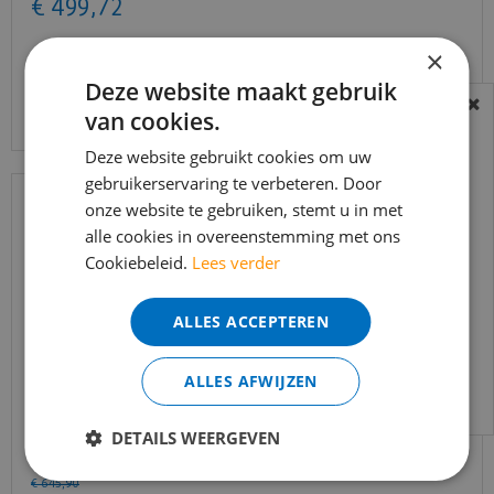
€
499
,
72
×
Deze website maakt gebruik
Bekijk product
van cookies.
BEREIKBAARHEID
In verband met de vakantie periode zijn wij
Deze website gebruikt cookies om uw
t/m 14 augustus telefonisch helaas niet
gebruikerservaring te verbeteren. Door
onze website te gebruiken, stemt u in met
bereikbaar.
alle cookies in overeenstemming met ons
Bestelling worden uiteraard verwerkt
Cookiebeleid.
Lees verder
echter iets minder snel dan wat je van ons
gewend bent.
ALLES ACCEPTEREN
Voor vragen kan je ons bereiken via
email:
info@merkvloerenwinkel.nl
ALLES AFWIJZEN
Trapleuning eik onbehandeld sleutelgat
DETAILS WEERGEVEN
40x60mm 350cm
€
645
,
90