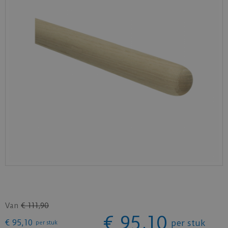
Van
€
111
,
90
€
95
,
10
€
95
,
10
per stuk
per stuk