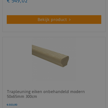
€
549
,
02
Bekijk product
Trapleuning eiken onbehandeld modern
50x65mm 300cm
€
503
,
90