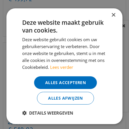
×
Deze website maakt gebruik
Bekijk product
van cookies.
BEREIKBAARHEID
In verband met de vakantie periode zijn wij
Deze website gebruikt cookies om uw
t/m 14 augustus telefonisch helaas niet
gebruikerservaring te verbeteren. Door
onze website te gebruiken, stemt u in met
bereikbaar.
alle cookies in overeenstemming met ons
Bestelling worden uiteraard verwerkt
Cookiebeleid.
Lees verder
echter iets minder snel dan wat je van ons
gewend bent.
ALLES ACCEPTEREN
Voor vragen kan je ons bereiken via
email:
info@merkvloerenwinkel.nl
ALLES AFWIJZEN
Trapleuning eik onbehandeld sleutelgat
DETAILS WEERGEVEN
40x60mm 350cm
€
645
,
90