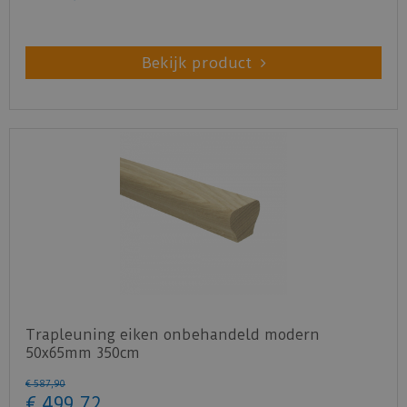
Bekijk product
Trapleuning eiken onbehandeld modern
50x65mm 350cm
€
587
,
90
€
499
,
72