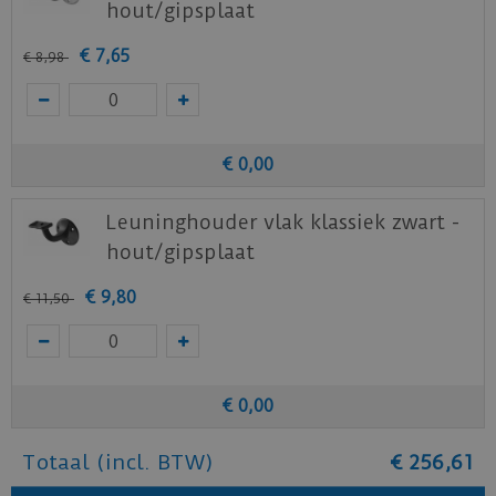
hout/gipsplaat
€
7
,
65
€
8
,
98
€
0
,
00
Leuninghouder vlak klassiek zwart -
hout/gipsplaat
€
9
,
80
€
11
,
50
€
0
,
00
Totaal (incl. BTW)
€
256
,
61