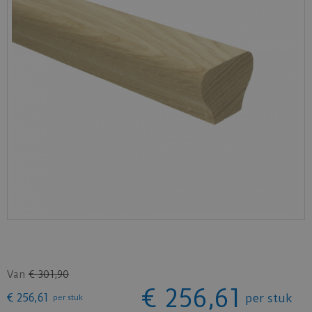
Van
€
301
,
90
€
256
,
61
€
256
,
61
per stuk
per stuk