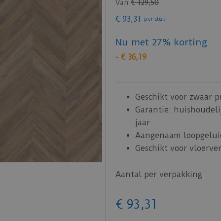
Van
€
129
,
50
€
93
,
31
per stuk
Nu met 27% korting
-
€
36
,
19
Geschikt voor zwaar p
Garantie: huishoudeli
jaar
Aangenaam loopgelui
Geschikt voor vloerve
Aantal per verpakking
€
93
,
31