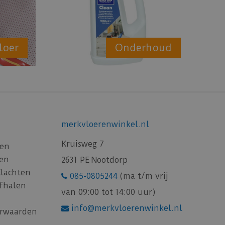
loer
Onderhoud
merkvloerenwinkel.nl
Kruisweg 7
gen
gen
2631 PE Nootdorp
Klachten
085-0805244
(ma t/m vrij
afhalen
van 09:00 tot 14:00 uur)
info@merkvloerenwinkel.nl
rwaarden