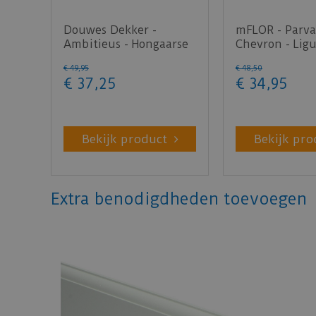
Douwes Dekker -
mFLOR - Parva
Ambitieus - Hongaarse
Chevron - Ligu
punt crème brûlée
(Plak PVC)
€
49
,
95
€
48
,
50
078…
€
37
,
25
€
34
,
95
Bekijk product
Bekijk pro
Extra benodigdheden toevoegen