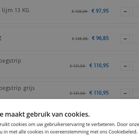
 lijm 13 KG
€
97
,
95
€
128
,
04
g
€
96
,
85
€
126
,
96
thuis past? Vraag
hier
gratis stalen aan bij mFLOR.
oegstrip
€
110
,
95
€
131
,
50
egstrip grijs
€
110
,
95
€
131
,
50
e maakt gebruik van cookies.
oegstrip zwart
€
110
,
95
€
131
,
50
ruikt cookies om uw gebruikerservaring te verbeteren. Door onze
 u in met alle cookies in overeenstemming met ons Cookiebeleid.