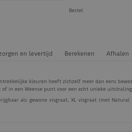
Bestel
zorgen en levertijd
Berekenen
Afhalen
antrekkelijke kleuren heeft zichzelf meer dan eens bewez
 of in een Weense punt voor een echt unieke uitstraling
krijgbaar als gewone visgraat, XL visgraat (met Natural
dus de creatieve mogelijkheden zijn eindeloos!
e.