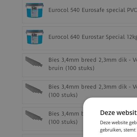
Download
hier
de onderhoudsinstructie.
Eurocol 540 Eurosafe special PVC
Download
hier
de garantievoorwaarden.
Staal aanvragen
Eurocol 640 Eurostar Special 12k
Benieuwd hoe deze mFLOR PVC vloer bij jou 
Bies 3,4mm breed 2,3mm dik - V
bruin (100 stuks)
Bies 3,4mm breed 2,3mm dik - Vo
(100 stuks)
Deze websit
Bies 3,4mm breed 2,3mm dik - V
(100 stuks)
Deze website geb
gebruiken, stemt