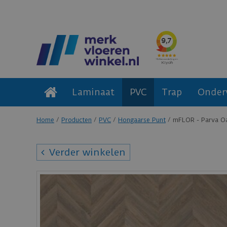
Laminaat
PVC
Trap
Onder
Home
Producten
PVC
Hongaarse Punt
mFLOR - Parva Oa
Verder winkelen