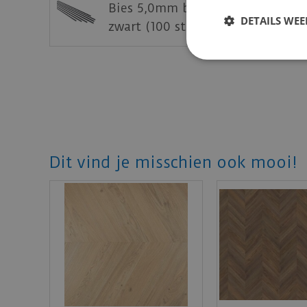
Bies 5,0mm breed 2,4mm dik - V
DETAILS WE
zwart (100 stuks)
Dit vind je misschien ook mooi!