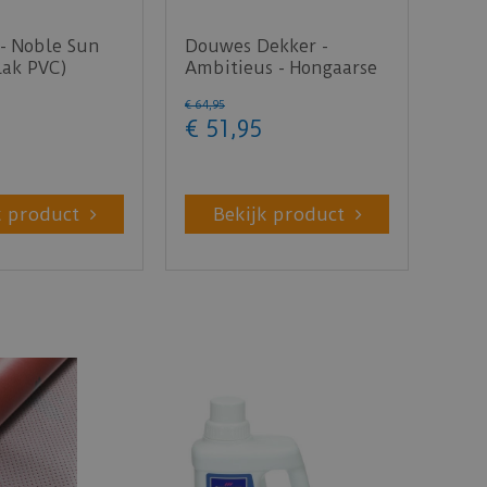
- Noble Sun
Douwes Dekker -
lak PVC)
Ambitieus - Hongaarse
punt crème brûlée
€
64
,
95
078…
€
51
,
95
k product
Bekijk product