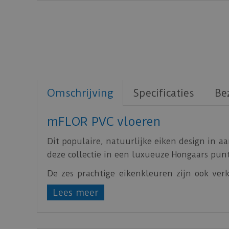
Omschrijving
Specificaties
Be
mFLOR PVC vloeren
Dit populaire, natuurlijke eiken design in a
deze collectie in een luxueuze Hongaars punt
De zes prachtige eikenkleuren zijn ook ver
Natural Touch), met exact hetzelfde design, 
Lees meer
Download
hier
de leginstructie.
Download
hier
de vloerverwarming informati