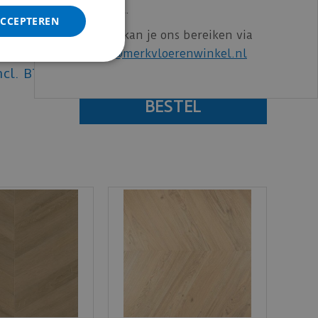
gewend bent.
€
0
,
00
ACCEPTEREN
Voor vragen kan je ons bereiken via
email:
info@merkvloerenwinkel.nl
ncl. BTW)
€
93
,
31