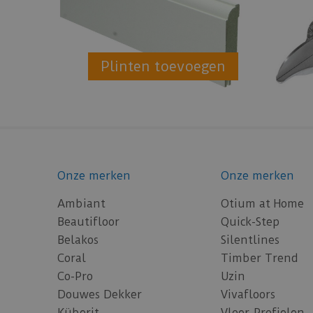
Plinten toevoegen
Onze merken
Onze merken
Ambiant
Otium at Home
Beautifloor
Quick-Step
Belakos
Silentlines
Coral
Timber Trend
Co-Pro
Uzin
Douwes Dekker
Vivafloors
Küberit
Vloer-Profielen