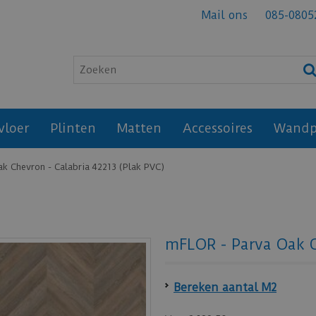
Mail ons
085-0805
vloer
Plinten
Matten
Accessoires
Wandp
k Chevron - Calabria 42213 (Plak PVC)
mFLOR - Parva Oak C
Bereken aantal M2