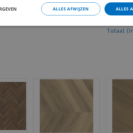
oegstrip
€
132
,
95
ERGEVEN
ALLES AFWIJZEN
ALLES 
€
157
,
50
Totaal (i