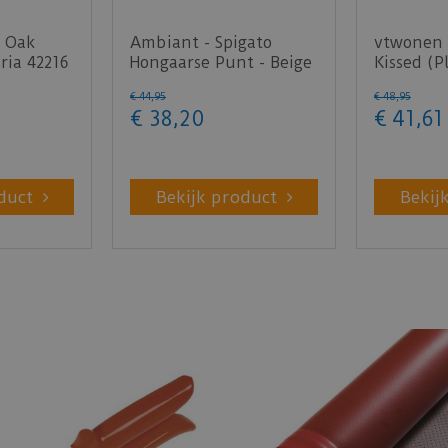
 Oak
Ambiant - Spigato
vtwonen 
ria 42216
Hongaarse Punt - Beige
Kissed (P
(Plak PVC)
€
44
,
95
€
48
,
95
€
38
,
20
€
41
,
61
duct
Bekijk product
Bekij