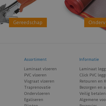
Gereedschap
Onderv
Assortiment
Informatie
Laminaat vloeren
Laminaat leg
PVC vloeren
Click PVC leg
Visgraat vloeren
Retouren en 
Traprenovatie
Bezorgen en 
Ondervloeren
Veilig betalen
Egaliseren
Algemene voo
Plinten
Recensies