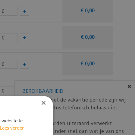
€
0
,
00
€
0
,
00
€
0
,
00
€
0
,
00
BEREIKBAARHEID
In verband met de vakantie periode zijn wij
×
t/m 14 augustus telefonisch helaas niet
bereikbaar.
€
0
,
00
 website te
Bestelling worden uiteraard verwerkt
Lees verder
echter iets minder snel dan wat je van ons