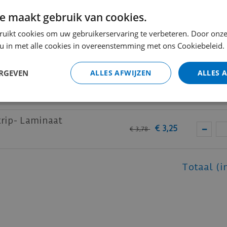
e maakt gebruik van cookies.
elakt RAL9005
ruikt cookies om uw gebruikerservaring te verbeteren. Door onze
€
10
,
60
€
14
,
60
 u in met alle cookies in overeenstemming met ons Cookiebeleid.
ERGEVEN
ALLES AFWIJZEN
ALLES 
elakt RAL9005
€
13
,
35
€
18
,
50
trip- Laminaat
€
3
,
25
€
3
,
78
Totaal (i