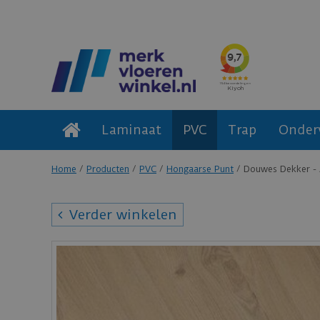
Laminaat
PVC
Trap
Onder
Home
Producten
PVC
Hongaarse Punt
Douwes Dekker - 
Verder winkelen