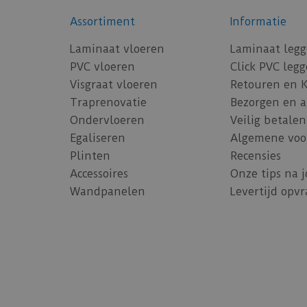
Assortiment
Informatie
Laminaat vloeren
Laminaat leg
PVC vloeren
Click PVC leg
Visgraat vloeren
Retouren en 
Traprenovatie
Bezorgen en 
Ondervloeren
Veilig betalen
Egaliseren
Algemene voo
Plinten
Recensies
Accessoires
Onze tips na 
Wandpanelen
Levertijd opv