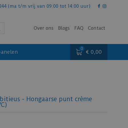
244
(ma t/m vrij van 09:00 tot 14:00 uur)
Over ons
Blogs
FAQ
Contact
€ 0,00
anelen
itieus - Hongaarse punt crème
VC)