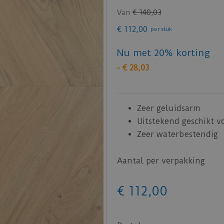
Van
€
140
,
03
€
112
,
00
per stuk
Nu met 20% korting
-
€
28
,
03
Zeer geluidsarm
Uitstekend geschikt v
Zeer waterbestendig
Aantal per verpakking
€
112
,
00