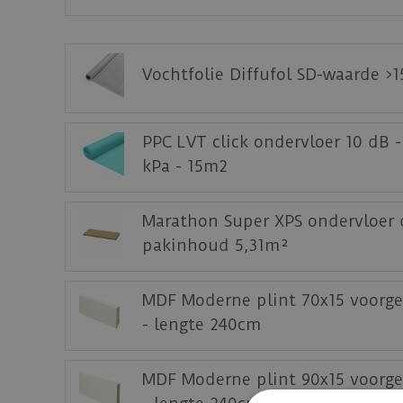
De Douwes Dekker Ambitieus klik-PVC vloere
is (10 dB-eis) kunnen de vloeren geïnstal
ondervloer (86575).
Vochtfolie Diffufol SD-waarde >
Toepassing op andere en/of indrukbare onder
Bekijk
hier
alle leginstructies van de Ambiti
PPC LVT click ondervloer 10 dB 
Download
hier
het productblad.
kPa - 15m2
Download
hier
het testrapport.
Staal aanvragen
Marathon Super XPS ondervloer 
pakinhoud 5,31m²
Benieuwd hoe deze nieuwe vloer eruit ziet 
MDF Moderne plint 70x15 voorge
- lengte 240cm
MDF Moderne plint 90x15 voorge