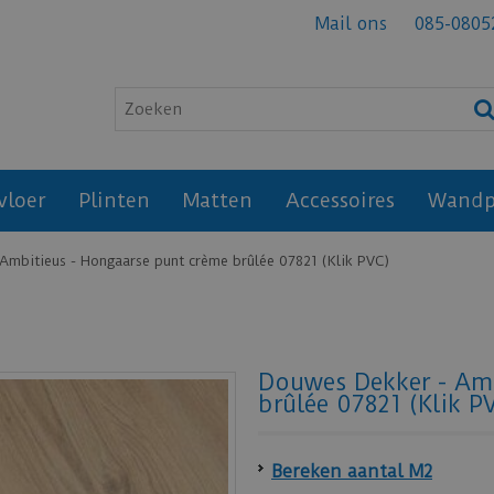
Mail ons
085-0805
vloer
Plinten
Matten
Accessoires
Wandp
Ambitieus - Hongaarse punt crème brûlée 07821 (Klik PVC)
Douwes Dekker - Amb
brûlée 07821 (Klik P
Bereken aantal M2