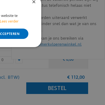
×
t/m 14 augustus telefonisch helaas niet
bereikbaar.
 website te
Bestelling worden uiteraard verwerkt
€
0
,
00
Lees verder
echter iets minder snel dan wat je van ons
gewend bent.
ACCEPTEREN
Voor vragen kan je ons bereiken via
€
0
,
00
email:
info@merkvloerenwinkel.nl
€
0
,
00
ncl. BTW)
€
112
,
00