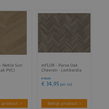
- Noble Sun
mFLOR - Parva Oak
lak PVC)
Chevron - Lombardia
42217 (Plak PVC)
€
48
,
50
€
34
,
95
per m2
k product
Bekijk product