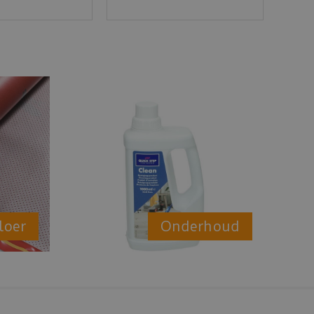
loer
Onderhoud