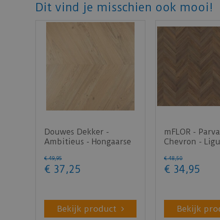
Dit vind je misschien ook mooi!
Douwes Dekker -
mFLOR - Parva
Ambitieus - Hongaarse
Chevron - Ligu
punt crème brûlée
(Plak PVC)
€
49
,
95
€
48
,
50
078…
€
37
,
25
€
34
,
95
Bekijk product
Bekijk pro