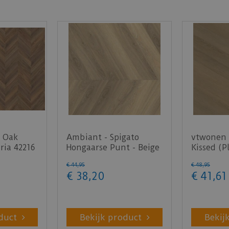
 Oak
Ambiant - Spigato
vtwonen 
ria 42216
Hongaarse Punt - Beige
Kissed (P
(Plak PVC)
€
44
,
95
€
48
,
95
€
38
,
20
€
41
,
61
duct
Bekijk product
Bekij