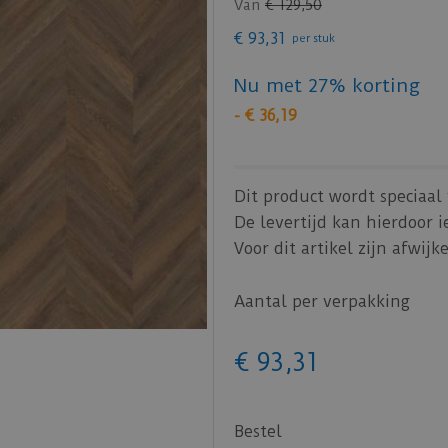
Van
€
129
,
50
€
93
,
31
per stuk
Nu met 27% korting
-
€
36
,
19
Dit product wordt speciaal 
De levertijd kan hierdoor i
Voor dit artikel zijn afwi
Aantal per verpakking
€
93
,
31
Bestel