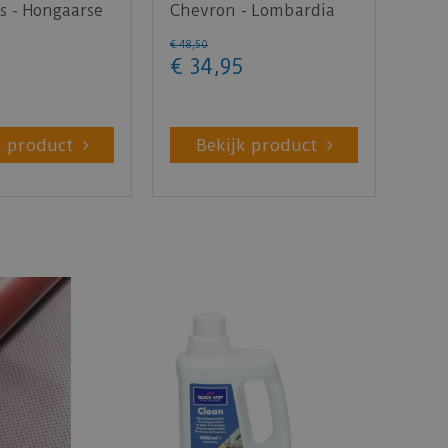
s - Hongaarse
Chevron - Lombardia
me brûlée
42217 (Plak PVC)
€
48
,
50
€
34
,
95
k product
Bekijk product