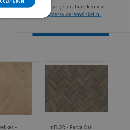
ACCEPTEREN
Voor vragen kan je ons bereiken via
ncl. BTW)
email:
info@merkvloerenwinkel.nl
€
93
,
31
ekker -
mFLOR - Parva Oak