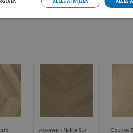
ERGEVEN
ALLES AFWIJZEN
ALLES 
Totaal (i
gato
vtwonen - Noble Sun
Douwes D