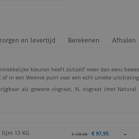
zorgen en levertijd
Berekenen
Afhalen
antrekkelijke kleuren heeft zichzelf meer dan eens bewez
 of in een Weense punt voor een echt unieke uitstraling
krijgbaar als gewone visgraat, XL visgraat (met Natural
dus de creatieve mogelijkheden zijn eindeloos!
e.
 lijm 13 KG
€
97
,
95
€
128
,
04