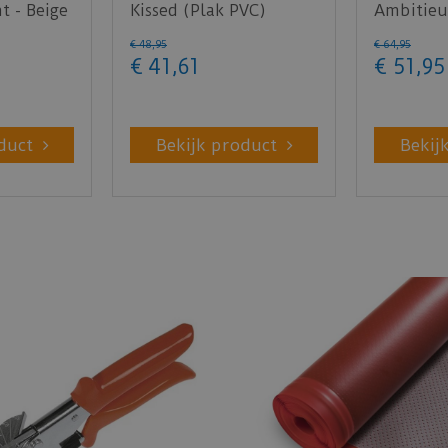
t - Beige
Kissed (Plak PVC)
Ambitieu
punt crè
€
48
,
95
€
64
,
95
078…
€
41
,
61
€
51
,
95
duct
Bekijk product
Bekij