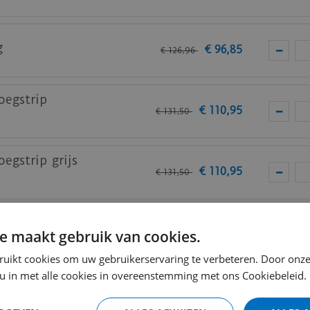
g
€
96
,
85
€
126
,
96
thuis past? Vraag
hier
gratis stalen aan bij mFLOR.
oegstrip
€
110
,
95
€
131
,
50
egstrip grijs
€
110
,
95
€
131
,
50
oegstrip zwart
€
110
,
95
e maakt gebruik van cookies.
€
131
,
50
ruikt cookies om uw gebruikerservaring te verbeteren. Door onze
 u in met alle cookies in overeenstemming met ons Cookiebeleid.
oegstrip
€
132
,
95
€
157
,
50