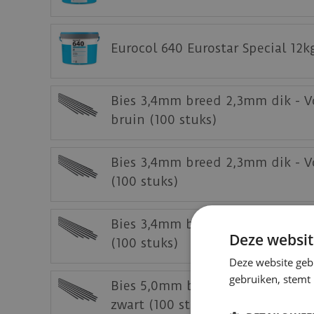
Download
hier
de garantievoorwaarden.
Staal aanvragen
Eurocol 640 Eurostar Special 12k
Benieuwd hoe deze mFLOR PVC vloer bij jou 
Bies 3,4mm breed 2,3mm dik - V
bruin (100 stuks)
Bies 3,4mm breed 2,3mm dik - Vo
(100 stuks)
Bies 3,4mm breed 2,3mm dik - V
Deze websit
(100 stuks)
Deze website geb
gebruiken, stemt
Bies 5,0mm breed 2,4mm dik - V
zwart (100 stuks)