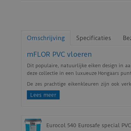
Omschrijving
Specificaties
Be
mFLOR PVC vloeren
Dit populaire, natuurlijke eiken design in a
deze collectie in een luxueuze Hongaars punt
De zes prachtige eikenkleuren zijn ook ver
Natural Touch), met exact hetzelfde design, 
Lees meer
Download
hier
de leginstructie.
Download
hier
de vloerverwarming informati
Download
hier
de onderhoudsinstructie.
Eurocol 540 Eurosafe special PVC