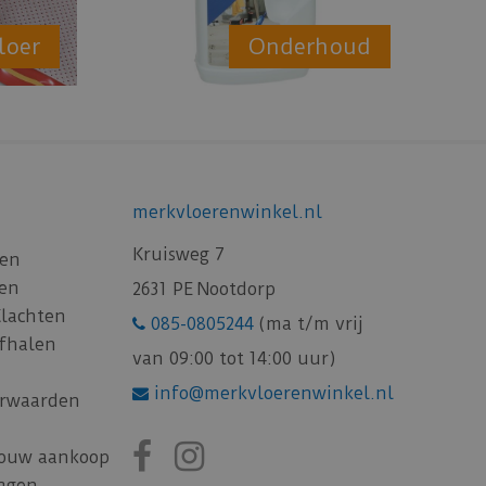
loer
Onderhoud
merkvloerenwinkel.nl
Kruisweg 7
gen
gen
2631 PE Nootdorp
Klachten
085-0805244
(ma t/m vrij
afhalen
van 09:00 tot 14:00 uur)
info@merkvloerenwinkel.nl
rwaarden
jouw aankoop
ragen