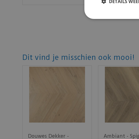
DETAILS WE
Dit vind je misschien ook mooi!
Douwes Dekker -
Ambiant - Spi