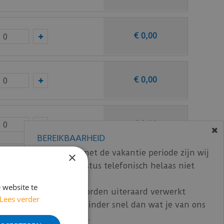
€
0
,
00
€
0
,
00
€
0
,
00
BEREIKBAARHEID
In verband met de vakantie periode zijn wij
×
t/m 14 augustus telefonisch helaas niet
€
0
,
00
bereikbaar.
 website te
Bestelling worden uiteraard verwerkt
Lees verder
echter iets minder snel dan wat je van ons
€
0
,
00
gewend bent.