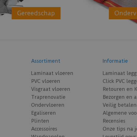
Gereedschap
Onderv
Assortiment
Informatie
Laminaat vloeren
Laminaat leg
PVC vloeren
Click PVC leg
Visgraat vloeren
Retouren en 
Traprenovatie
Bezorgen en 
Ondervloeren
Veilig betalen
Egaliseren
Algemene voo
Plinten
Recensies
Accessoires
Onze tips na 
Wandpanelen
Levertijd opv