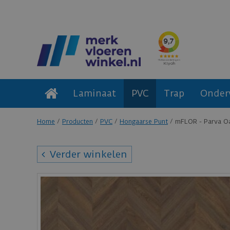
Laminaat
PVC
Trap
Onder
Home
Producten
PVC
Hongaarse Punt
mFLOR - Parva Oa
Verder winkelen