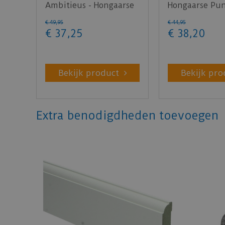
Ambitieus - Hongaarse
Hongaarse Pun
punt crème brûlée
(Plak PVC)
€
49
,
95
€
44
,
95
078…
€
37
,
25
€
38
,
20
Bekijk product
Bekijk pro
Extra benodigdheden toevoegen