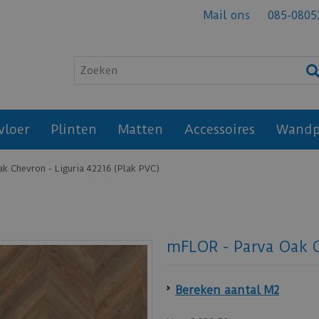
Mail ons
085-0805
vloer
Plinten
Matten
Accessoires
Wandp
k Chevron - Liguria 42216 (Plak PVC)
mFLOR - Parva Oak C
Bereken aantal M2