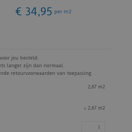
€
34
,
95
per m2
voor jou besteld.
ets langer zijn dan normaal.
jkende retourvoorwaarden van toepassing.
2,67 m2
=
2,67 m2