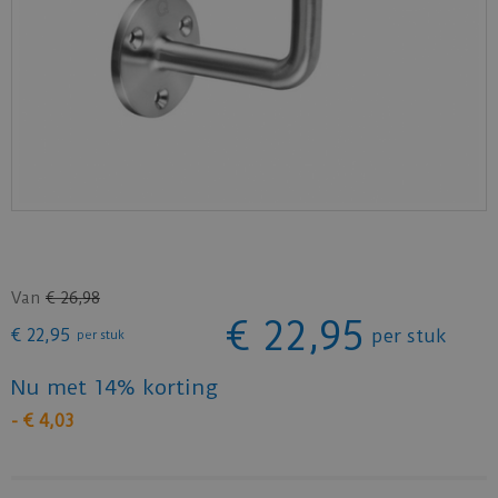
Van
€
26
,
98
€
22
,
95
€
22
,
95
per stuk
per stuk
Nu met 14% korting
-
€
4
,
03