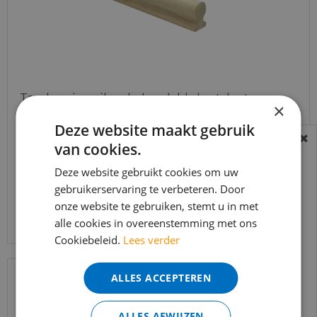
Trapleuning eik onbehandeld sleutelgat
×
40x60mm 350cm
Deze website maakt gebruik
€
645
,
90
van cookies.
BEREIKBAARHEID
€
549
,
02
In verband met de vakantie periode zijn wij
Deze website gebruikt cookies om uw
t/m 14 augustus telefonisch helaas niet
gebruikerservaring te verbeteren. Door
onze website te gebruiken, stemt u in met
bereikbaar.
Bekijk product
alle cookies in overeenstemming met ons
Bestelling worden uiteraard verwerkt
Cookiebeleid.
Lees verder
echter iets minder snel dan wat je van ons
gewend bent.
ALLES ACCEPTEREN
Voor vragen kan je ons bereiken via
email:
info@merkvloerenwinkel.nl
ALLES AFWIJZEN