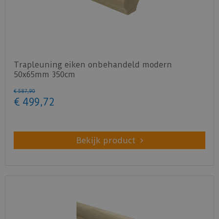
Trapleuning eiken onbehandeld modern
50x65mm 350cm
€
587
,
90
€
499
,
72
Bekijk product