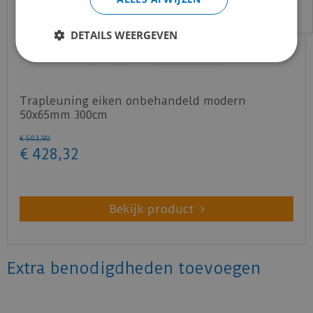
DETAILS WEERGEVEN
Trapleuning eiken onbehandeld modern
50x65mm 300cm
€
503
,
90
€
428
,
32
Bekijk product
Extra benodigdheden toevoegen