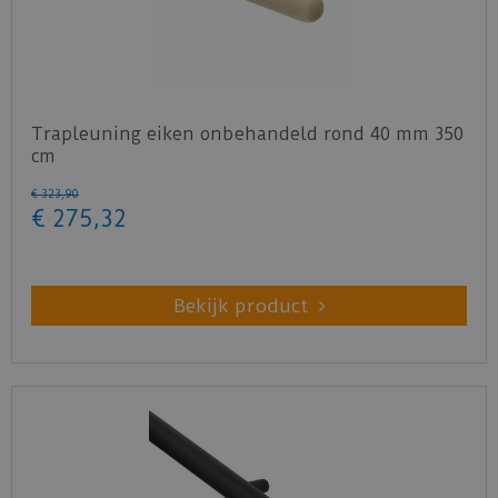
Trapleuning eiken onbehandeld rond 40 mm 350
cm
€
323
,
90
€
275
,
32
Bekijk product