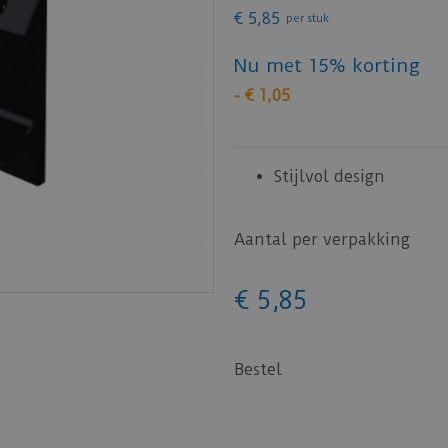
€
5
,
85
per stuk
Nu met 15% korting
-
€
1
,
05
Stijlvol design
Aantal per verpakking
€
5
,
85
Bestel