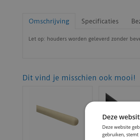
Omschrijving
Specificaties
Be
Let op: houders worden geleverd zonder beve
Dit vind je misschien ook mooi!
Deze websit
Deze website geb
gebruiken, stemt