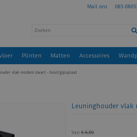
Mail ons
085-0805
vloer
Plinten
Matten
Accessoires
Wandp
ouder vlak modern zwart - hout/gipsplaat
Leuninghouder vlak 
Van
€
6
,
90