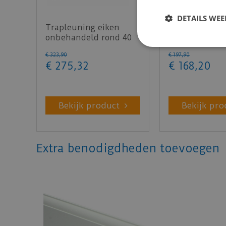
DETAILS WE
Trapleuning eiken
Trapleuning b
onbehandeld rond 40
zwart rond 45
mm 350 cm
cm
€
323
,
90
€
197
,
90
€
275
,
32
€
168
,
20
Bekijk product
Bekijk pro
Extra benodigdheden toevoegen