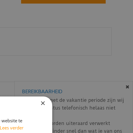
BEREIKBAARHEID
In verband met de vakantie periode zijn wij
×
t/m 14 augustus telefonisch helaas niet
bereikbaar.
 website te
Bestelling worden uiteraard verwerkt
Lees verder
echter iets minder snel dan wat je van ons