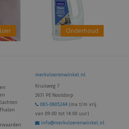
loer
Onderhoud
merkvloerenwinkel.nl
Kruisweg 7
gen
gen
2631 PE Nootdorp
Klachten
085-0805244
(ma t/m vrij
afhalen
van 09:00 tot 14:00 uur)
info@merkvloerenwinkel.nl
rwaarden