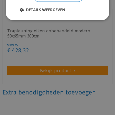
DETAILS WEERGEVEN
Trapleuning eiken onbehandeld modern
50x65mm 300cm
€
503
,
90
€
428
,
32
Bekijk product
Extra benodigdheden toevoegen