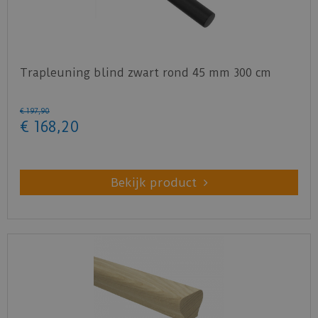
Trapleuning blind zwart rond 45 mm 300 cm
€
197
,
90
€
168
,
20
Bekijk product