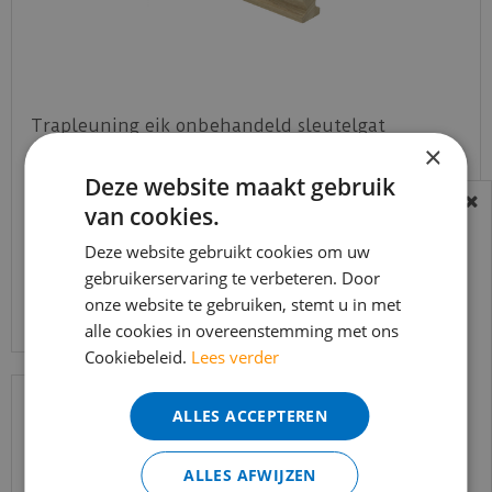
Trapleuning eik onbehandeld sleutelgat
40x60mm 350cm
×
Deze website maakt gebruik
€
645
,
90
€
549
,
02
van cookies.
BEREIKBAARHEID
In verband met de vakantie periode zijn wij
Deze website gebruikt cookies om uw
gebruikerservaring te verbeteren. Door
t/m 14 augustus telefonisch helaas niet
Bekijk product
onze website te gebruiken, stemt u in met
bereikbaar.
alle cookies in overeenstemming met ons
Bestelling worden uiteraard verwerkt
Cookiebeleid.
Lees verder
echter iets minder snel dan wat je van ons
gewend bent.
ALLES ACCEPTEREN
Voor vragen kan je ons bereiken via
email:
info@merkvloerenwinkel.nl
ALLES AFWIJZEN