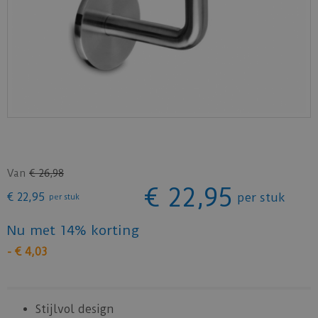
Van
€
26
,
98
€
22
,
95
€
22
,
95
per stuk
per stuk
Nu met 14% korting
-
€
4
,
03
Stijlvol design