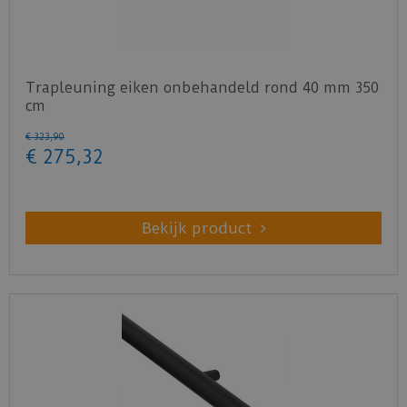
Trapleuning eiken onbehandeld rond 40 mm 350
cm
€
323
,
90
€
275
,
32
Bekijk product