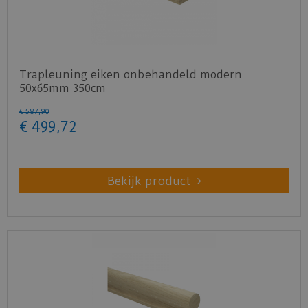
Trapleuning eiken onbehandeld modern
50x65mm 350cm
€
587
,
90
€
499
,
72
Bekijk product