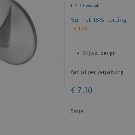
€
7
,
10
per stuk
Nu met 15% korting
-
€
1
,
28
Stijlvol design
Aantal per verpakking
€
7
,
10
Bestel