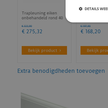
DETAILS WE
Trapleuning eiken
Trapleuning b
onbehandeld rond 40
zwart rond 45
mm 350 cm
cm
€
323
,
90
€
197
,
90
€
275
,
32
€
168
,
20
Bekijk product
Bekijk pro
Extra benodigdheden toevoegen