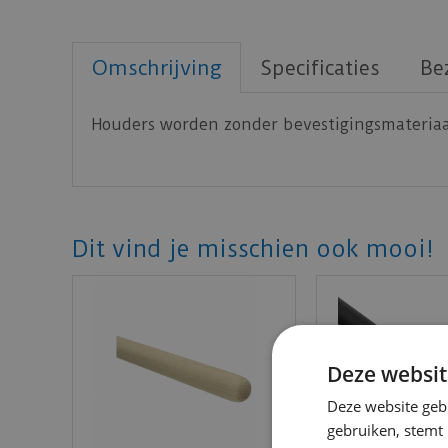
Omschrijving
Specificaties
Be
Houders worden zonder bevestigingsmateriaa
Dit vind je misschien ook mooi!
Deze websit
Deze website geb
gebruiken, stemt