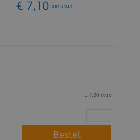
€
7
,
10
per stuk
1
=
1,00 stuk