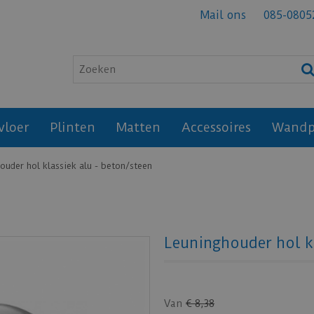
Mail ons
085-0805
vloer
Plinten
Matten
Accessoires
Wandp
ouder hol klassiek alu - beton/steen
Leuninghouder hol kl
Van
€
8
,
38