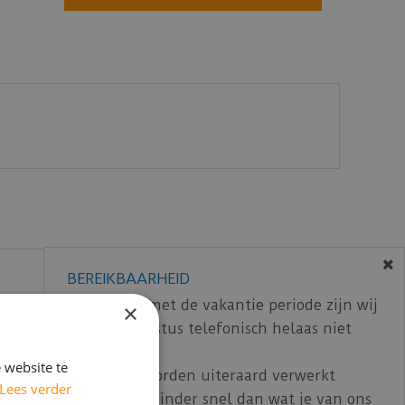
BEREIKBAARHEID
In verband met de vakantie periode zijn wij
×
t/m 14 augustus telefonisch helaas niet
bereikbaar.
 website te
Bestelling worden uiteraard verwerkt
Lees verder
echter iets minder snel dan wat je van ons