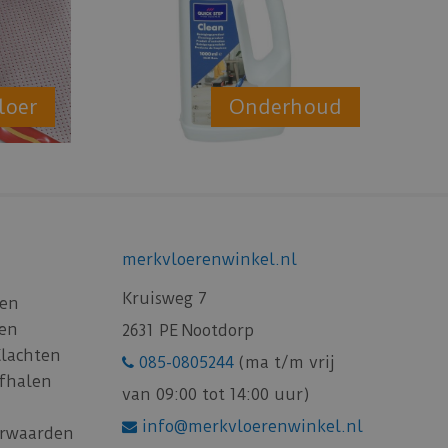
loer
Onderhoud
merkvloerenwinkel.nl
Kruisweg 7
gen
gen
2631 PE Nootdorp
Klachten
085-0805244
(ma t/m vrij
afhalen
van 09:00 tot 14:00 uur)
info@merkvloerenwinkel.nl
rwaarden