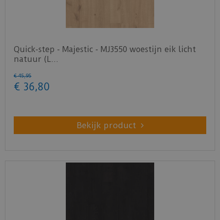
Quick-step - Majestic - MJ3550 woestijn eik licht
natuur (L…
€
45
,
95
€
36
,
80
Bekijk product