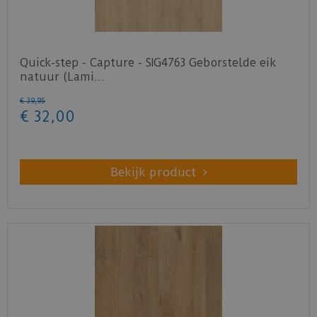
Quick-step - Capture - SIG4763 Geborstelde eik
natuur (Lami…
€
39
,
95
€
32
,
00
Bekijk product