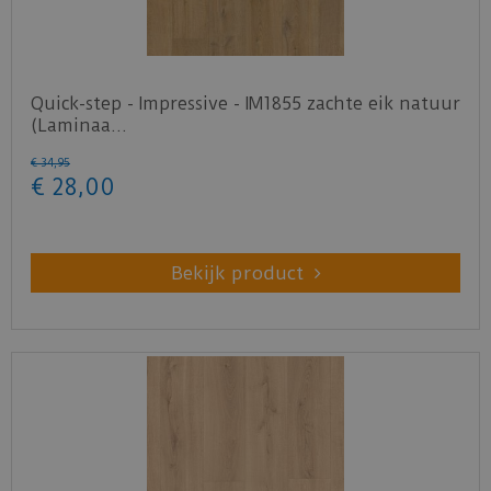
Quick-step - Impressive - IM1855 zachte eik natuur
(Laminaa…
€
34
,
95
€
28
,
00
Bekijk product