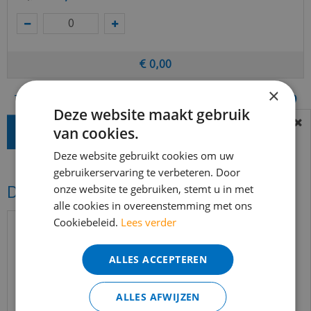
€
0
,
00
×
Totaal (incl. BTW)
€
32
,
49
Deze website maakt gebruik
van cookies.
BEREIKBAARHEID
In verband met de vakantie periode zijn wij
Deze website gebruikt cookies om uw
t/m 14 augustus telefonisch helaas niet
gebruikerservaring te verbeteren. Door
onze website te gebruiken, stemt u in met
Dit vind je misschien ook mooi!
bereikbaar.
alle cookies in overeenstemming met ons
Bestelling worden uiteraard verwerkt
Cookiebeleid.
Lees verder
echter iets minder snel dan wat je van ons
gewend bent.
ALLES ACCEPTEREN
Voor vragen kan je ons bereiken via
email:
info@merkvloerenwinkel.nl
ALLES AFWIJZEN