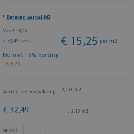
Bereken aantal M2
Van
€
38
,
25
€
15
,
25
€
32
,
49
per m2
per stuk
Nu met 15% korting
-
€
5
,
76
2,131 m2
Aantal per verpakking
€
32
,
49
=
2,13 m2
Bestel