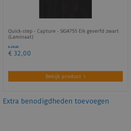
Quick-step - Capture - SIG4755 Eik geverfd zwart
(Laminaat)
€
39
,
95
€
32
,
00
Bekijk product
Extra benodigdheden toevoegen