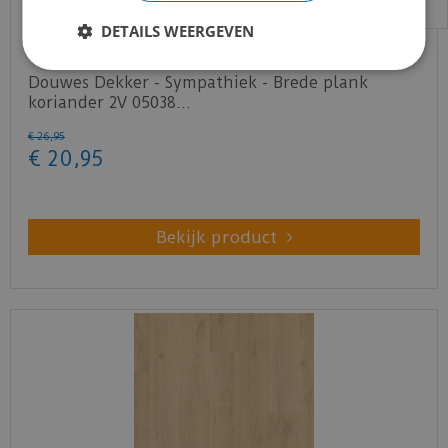
DETAILS WEERGEVEN
Douwes Dekker - Sympathiek - Brede plank
koriander 2V 05038…
€
26
,
95
€
20
,
95
Bekijk product