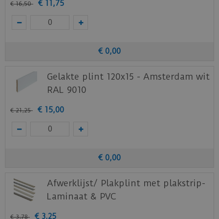
€
11
,
75
€
16
,
50
€
0
,
00
Gelakte plint 120x15 - Amsterdam wit
RAL 9010
€
15
,
00
€
21
,
25
€
0
,
00
Afwerklijst/ Plakplint met plakstrip-
Laminaat & PVC
€
3
,
25
€
3
,
78