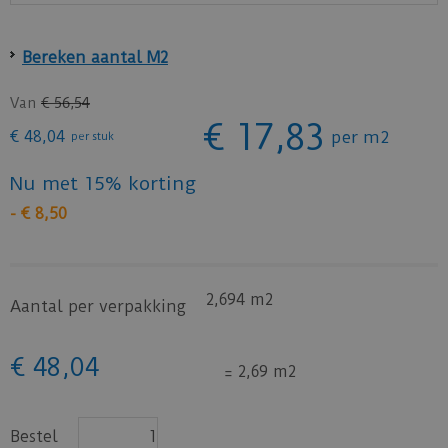
Bereken aantal M2
Van
€
56
,
54
€
17
,
83
€
48
,
04
per m2
per stuk
Nu met 15% korting
-
€
8
,
50
2,694 m2
Aantal per verpakking
€
48
,
04
=
2,69 m2
Bestel