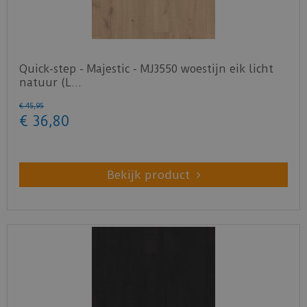
Quick-step - Majestic - MJ3550 woestijn eik licht
natuur (L…
€
45
,
95
€
36
,
80
Bekijk product