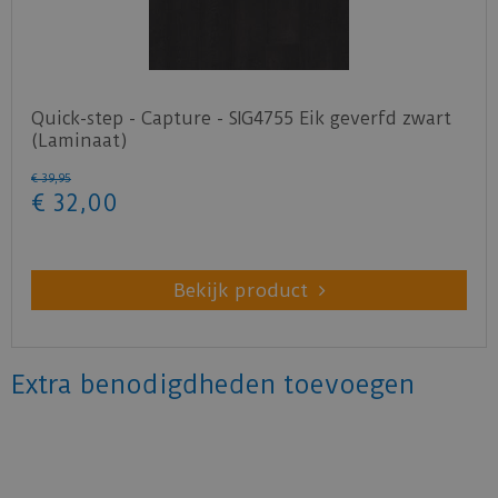
Quick-step - Capture - SIG4755 Eik geverfd zwart
(Laminaat)
€
39
,
95
€
32
,
00
Bekijk product
Extra benodigdheden toevoegen