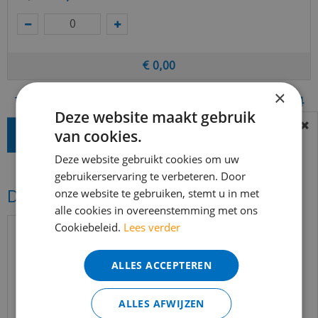
€
0
,
00
×
Totaal (incl. BTW)
€
48
,
04
Deze website maakt gebruik
van cookies.
BEREIKBAARHEID
In verband met de vakantie periode zijn wij
Deze website gebruikt cookies om uw
t/m 14 augustus telefonisch helaas niet
gebruikerservaring te verbeteren. Door
onze website te gebruiken, stemt u in met
Dit vind je misschien ook mooi!
bereikbaar.
alle cookies in overeenstemming met ons
Bestelling worden uiteraard verwerkt
Cookiebeleid.
Lees verder
echter iets minder snel dan wat je van ons
gewend bent.
ALLES ACCEPTEREN
Voor vragen kan je ons bereiken via
email:
info@merkvloerenwinkel.nl
ALLES AFWIJZEN