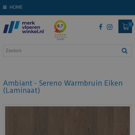
HOME
Ambiant - Sereno Warmbruin Eiken
(Laminaat)