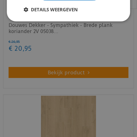
DETAILS WEERGEVEN
Douwes Dekker - Sympathiek - Brede plank
koriander 2V 05038…
€
26
,
95
€
20
,
95
Bekijk product