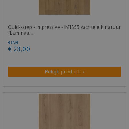
Quick-step - Impressive - IM1855 zachte eik natuur
(Laminaa…
€
34
,
95
€
28
,
00
Bekijk product