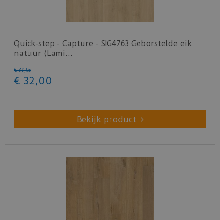
Quick-step - Capture - SIG4763 Geborstelde eik
natuur (Lami…
€
39
,
95
€
32
,
00
Bekijk product