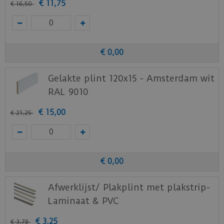
€
11
,
75
€
16
,
50
€
0
,
00
Gelakte plint 120x15 - Amsterdam wit
RAL 9010
€
15
,
00
€
21
,
25
€
0
,
00
Afwerklijst/ Plakplint met plakstrip-
Laminaat & PVC
€
3
,
25
€
3
,
78