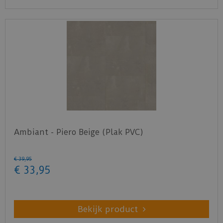
Ambiant - Piero Beige (Plak PVC)
€
39
,
95
€
33
,
95
Bekijk product