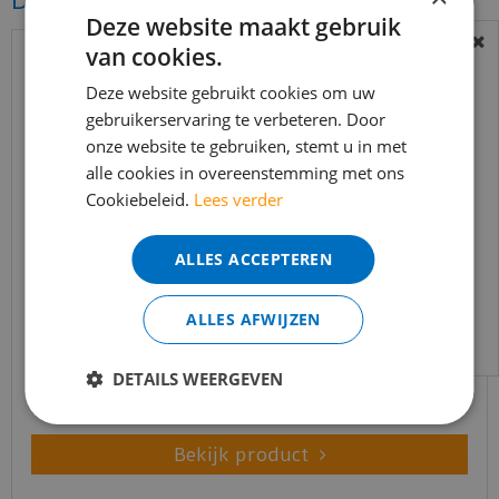
Deze website maakt gebruik
van cookies.
BEREIKBAARHEID
In verband met de vakantie periode zijn wij
Deze website gebruikt cookies om uw
gebruikerservaring te verbeteren. Door
t/m 14 augustus telefonisch helaas niet
onze website te gebruiken, stemt u in met
bereikbaar.
alle cookies in overeenstemming met ons
Bestelling worden uiteraard verwerkt
Cookiebeleid.
Lees verder
echter iets minder snel dan wat je van ons
gewend bent.
ALLES ACCEPTEREN
Voor vragen kan je ons bereiken via
vtwonen - Royal Sun Kissed (Plak PVC)
email:
info@merkvloerenwinkel.nl
ALLES AFWIJZEN
€
46
,
95
€
39
,
91
DETAILS WEERGEVEN
Bekijk product