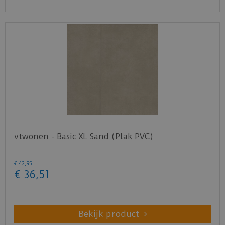
vtwonen - Basic XL Sand (Plak PVC)
€
42
,
95
€
36
,
51
Bekijk product