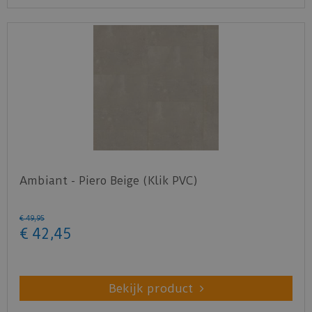
Ambiant - Piero Beige (Klik PVC)
€
49
,
95
€
42
,
45
Bekijk product