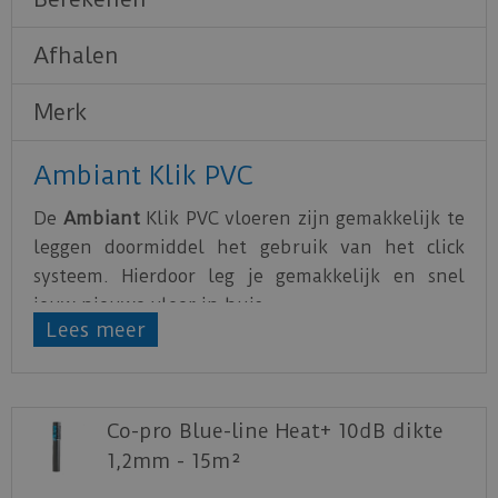
Afhalen
Merk
Ambiant Klik PVC
De
Ambiant
Klik PVC vloeren zijn gemakkelijk te
leggen doormiddel het gebruik van het click
systeem. Hierdoor leg je gemakkelijk en snel
jouw nieuwe vloer in huis.
Lees meer
De PVC vloeren van
Ambiant
zijn water- en
krasbestendig. Hierdoor is het optimaal genieten
van de nieuwe vloer.
Co-pro Blue-line Heat+ 10dB dikte
Download
hier
de leg- en onderhoudsinstructie.
1,2mm - 15m²
Download
hier
de acclimatiseer instructie.