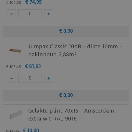
€
74
,
95
€
106
,
50
Download
hier
de garantievoorwaarden van de
Ambiant PVC vloeren.
Staal aanvragen
€
0
,
00
Benieuwd hoe deze nieuwe vloer eruit ziet bij je
Jumpax Classic 10dB - dikte 10mm -
nieuwe of huidige meubels? Vraag dan
nu
hier
een staal op van deze vloer bij Ambiant.
pakinhoud 2,88m²
€
81
,
93
€
105
,
45
€
0
,
00
Gelakte plint 70x15 - Amsterdam
extra wit RAL 9016
€
10
,
00
€
13
,
95