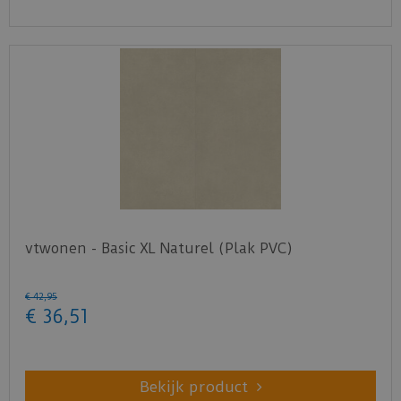
vtwonen - Basic XL Naturel (Plak PVC)
€
42
,
95
€
36
,
51
Bekijk product