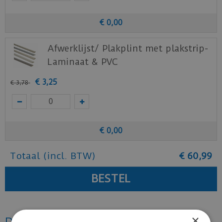
€
0
,
00
Afwerklijst/ Plakplint met plakstrip-
Laminaat & PVC
€
3
,
25
€
3
,
78
€
0
,
00
Totaal (incl. BTW)
€
60
,
99
×
Dit vind je misschien ook mooi!