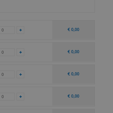
taal op van deze vloer bij Ambiant.
€
0
,
00
€
0
,
00
€
0
,
00
€
0
,
00