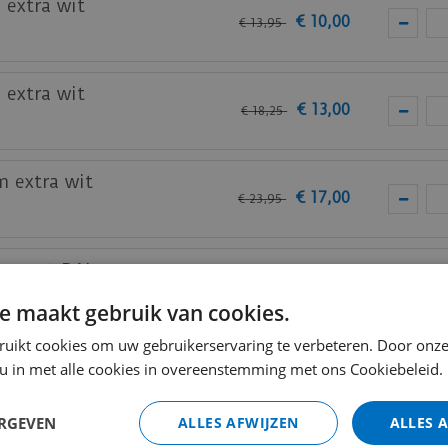
 extra wit
€
10
,
00
€
13
,
95
 extra wit
€
13
,
00
€
18
,
25
m extra wit
€
17
,
00
€
23
,
95
m zwart RAL
€
12
,
00
€
16
,
95
e maakt gebruik van cookies.
ruikt cookies om uw gebruikerservaring te verbeteren. Door onze
m zwart RAL
 u in met alle cookies in overeenstemming met ons Cookiebeleid.
€
15
,
50
€
21
,
95
ERGEVEN
ALLES AFWIJZEN
ALLES 
am zwart RAL