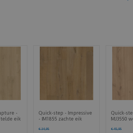
apture -
Quick-step - Impressive
Quick-ste
telde eik
- IM1855 zachte eik
MJ3550 wo
…
natuur (Laminaa…
licht na
€
34
,
95
€
45
,
95