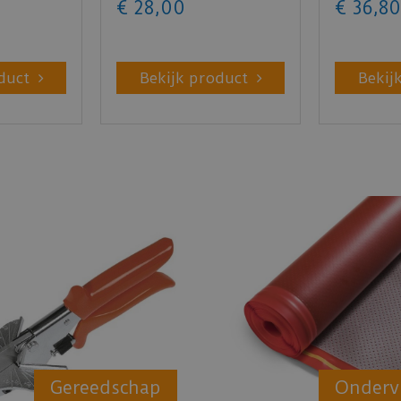
€
28
,
00
€
36
,
80
duct
Bekijk product
Bekij
Gereedschap
Onderv