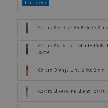
de
Red-line
ondervloer van Co-pro aanbevol
Lees meer
Staal aanvragen
Benieuwd hoe deze nieuwe vloer eruit ziet 
Co-pro Red-line 10dB dikte 2mm
Co-pro Black-Line Silent+ 10dB 
10m²
Co-pro Orange-Line dikte 2mm 
Co-pro Silver-Line Silent+ dikte