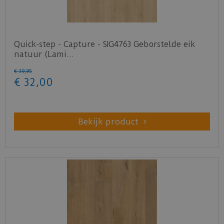
Quick-step - Capture - SIG4763 Geborstelde eik
natuur (Lami…
€
39
,
95
€
32
,
00
Bekijk product