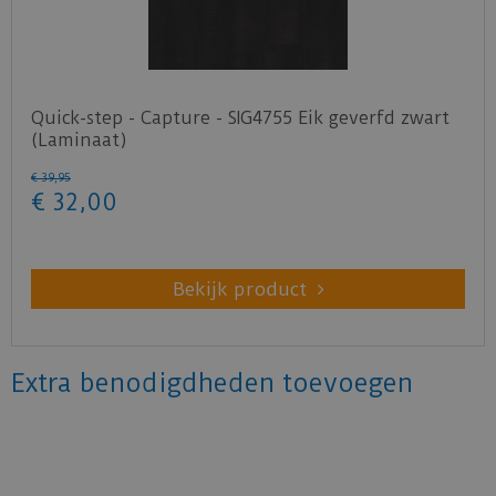
Quick-step - Capture - SIG4755 Eik geverfd zwart
(Laminaat)
€
39
,
95
€
32
,
00
Bekijk product
Extra benodigdheden toevoegen