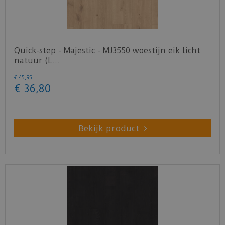
Quick-step - Majestic - MJ3550 woestijn eik licht
natuur (L…
€
45
,
95
€
36
,
80
Bekijk product