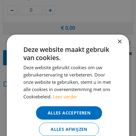
€
0
,
00
×
Totaal (incl. BTW)
€
41
,
08
Deze website maakt gebruik
van cookies.
BEREIKBAARHEID
In verband met de vakantie periode zijn wij
Deze website gebruikt cookies om uw
gebruikerservaring te verbeteren. Door
t/m 14 augustus telefonisch helaas niet
onze website te gebruiken, stemt u in met
Dit vind je misschien ook mooi!
bereikbaar.
alle cookies in overeenstemming met ons
Bestelling worden uiteraard verwerkt
Cookiebeleid.
Lees verder
echter iets minder snel dan wat je van ons
gewend bent.
ALLES ACCEPTEREN
Voor vragen kan je ons bereiken via
email:
info@merkvloerenwinkel.nl
ALLES AFWIJZEN