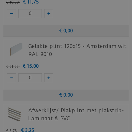
€
11
,
75
€
16
,
50
€
0
,
00
Gelakte plint 120x15 - Amsterdam wit
RAL 9010
€
15
,
00
€
21
,
25
€
0
,
00
Afwerklijst/ Plakplint met plakstrip-
Laminaat & PVC
€
3
,
25
€
3
,
78