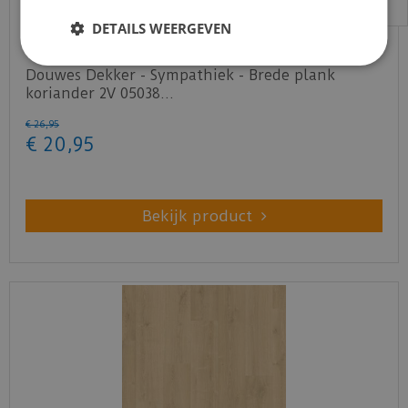
DETAILS WEERGEVEN
Douwes Dekker - Sympathiek - Brede plank
koriander 2V 05038…
€
26
,
95
€
20
,
95
Bekijk product