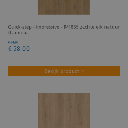
Quick-step - Impressive - IM1855 zachte eik natuur
(Laminaa…
€
34
,
95
€
28
,
00
Bekijk product