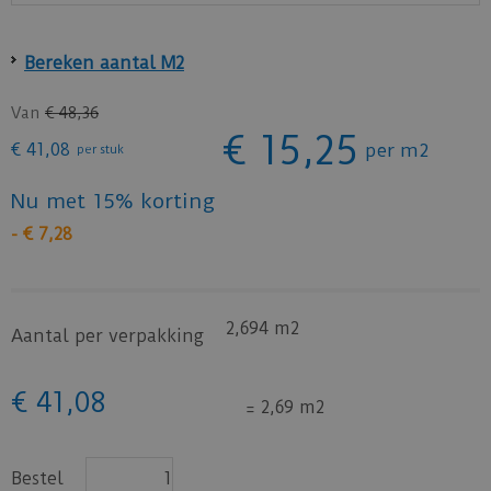
Bereken aantal M2
Van
€
48
,
36
€
15
,
25
€
41
,
08
per m2
per stuk
Nu met 15% korting
-
€
7
,
28
2,694 m2
Aantal per verpakking
€
41
,
08
=
2,69 m2
Bestel