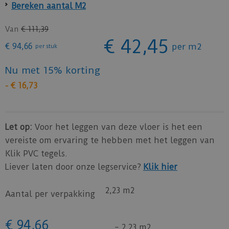
Bereken aantal M2
Van
€
111
,
39
€
42
,
45
€
94
,
66
per m2
per stuk
Nu met 15% korting
-
€
16
,
73
Let op:
Voor het leggen van deze vloer is het een
vereiste om ervaring te hebben met het leggen van
Klik PVC tegels.
Liever laten door onze legservice?
Klik hier
2,23 m2
Aantal per verpakking
€
94
,
66
=
2,23 m2