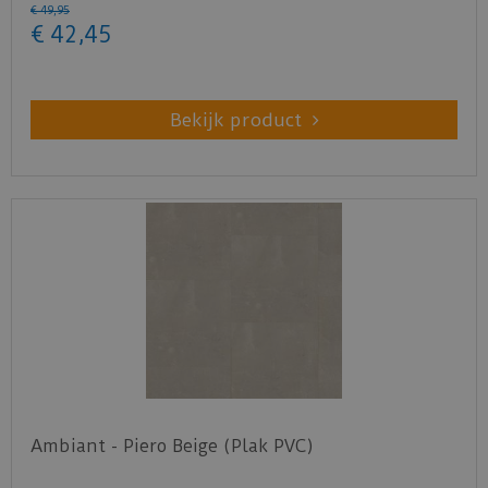
€
49
,
95
€
42
,
45
Bekijk product
Ambiant - Piero Beige (Plak PVC)