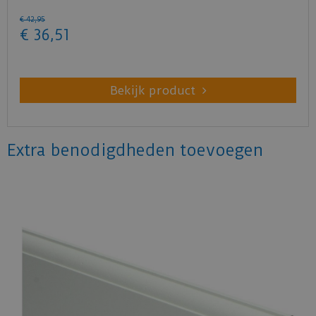
€
42
,
95
€
36
,
51
Bekijk product
Extra benodigdheden toevoegen