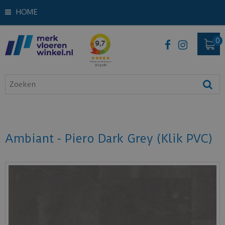
HOME
Ambiant - Piero Dark Grey (Klik PVC)