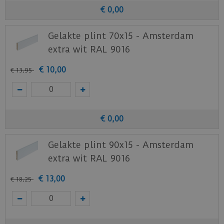
Download
hier
de acclimatiseer instructie.
€
0
,
00
Download
hier
de garantievoorwaarden van de
Gelakte plint 70x15 - Amsterdam
Ambiant PVC vloeren.
extra wit RAL 9016
Staal aanvragen
€
10
,
00
€
13
,
95
Benieuwd hoe deze nieuwe vloer eruit ziet bij je
nieuwe of huidige meubels? Vraag dan
nu
hier
een staal op van deze vloer bij Ambiant.
€
0
,
00
Gelakte plint 90x15 - Amsterdam
extra wit RAL 9016
€
13
,
00
€
18
,
25