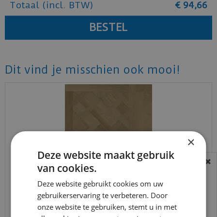
Totaal (incl. BTW)
€
94
,
66
Dit vind je misschien ook mooi!
×
Deze website maakt gebruik
van cookies.
BEREIKBAARHEID
In verband met de vakantie periode zijn wij
Deze website gebruikt cookies om uw
vtwonen - Royal Sun Kissed (Plak PVC)
gebruikerservaring te verbeteren. Door
t/m 14 augustus telefonisch helaas niet
onze website te gebruiken, stemt u in met
bereikbaar.