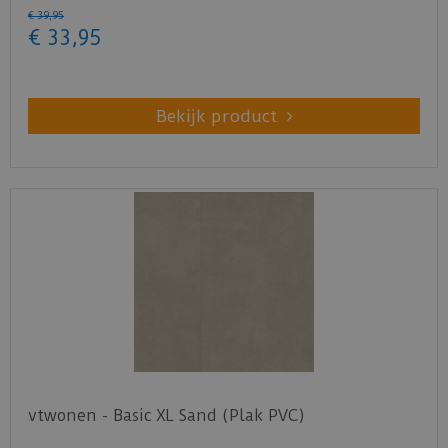
€
39
,
95
€
33
,
95
Bekijk product
vtwonen - Basic XL Sand (Plak PVC)