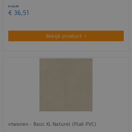
€
42
,
95
€
36
,
51
Bekijk product
vtwonen - Basic XL Naturel (Plak PVC)