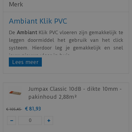
Merk
Ambiant Klik PVC
De
Ambiant
Klik PVC vloeren zijn gemakkelijk te
leggen doormiddel het gebruik van het click
systeem. Hierdoor leg je gemakkelijk en snel
jouw nieuwe vloer in huis.
Lees meer
De PVC vloeren van
Ambiant
zijn water- en
krasbestendig. Hierdoor is het optimaal genieten
van de nieuwe vloer.
Jumpax Classic 10dB - dikte 10mm -
Alle Ambiant vloeren zijn voorzien van een
pakinhoud 2,88m²
geïntegreerde ondervloer
die in staat is om
kieren en oneffenheden in de ondergrond te
€
81
,
93
€
105
,
45
overbruggen.
Download
hier
de leg- en onderhoudsinstructie.