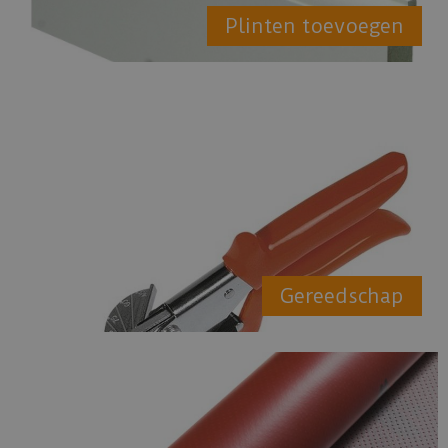
Plinten toevoegen
Gereedschap