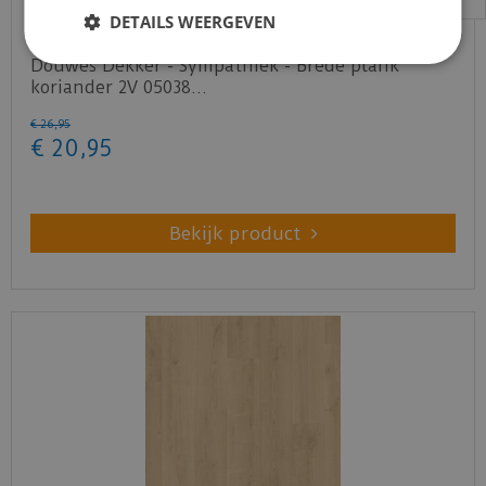
DETAILS WEERGEVEN
Douwes Dekker - Sympathiek - Brede plank
koriander 2V 05038…
€
26
,
95
€
20
,
95
Bekijk product