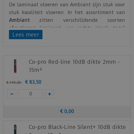
De laminaat vloeren van Ambiant zijn stuk voor
stuk kwaliteit vloeren. In het assortiment van
Ambiant
zitten verschilldende soorten
afmetingen laminaat, van rechte plank, tegel
Lees meer
tot visgraat.
Vergeet bij de laminaat vloeren van Ambiant
niet de juiste ondervloer te kiezen. Wanneer de
Co-pro Red-line 10dB dikte 2mm -
vloer in een appartement geplaatst zal worden
15m²
is de
Red-line
ondervloer van Co-pro
aanbevolen.
€
83
,
50
€
119
,
25
Staal aanvragen
Benieuwd hoe deze nieuwe vloer eruit ziet bij je
nieuwe of huidige meubels? Vraag dan
€
0
,
00
nu
hier
een staal op van deze vloer bij Ambiant.
Co-pro Black-Line Silent+ 10dB dikte