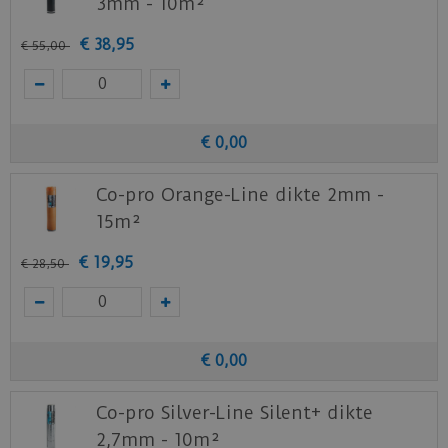
3mm - 10m²
€
38
,
95
€
55
,
00
€
0
,
00
Co-pro Orange-Line dikte 2mm -
15m²
€
19
,
95
€
28
,
50
€
0
,
00
Co-pro Silver-Line Silent+ dikte
2,7mm - 10m²