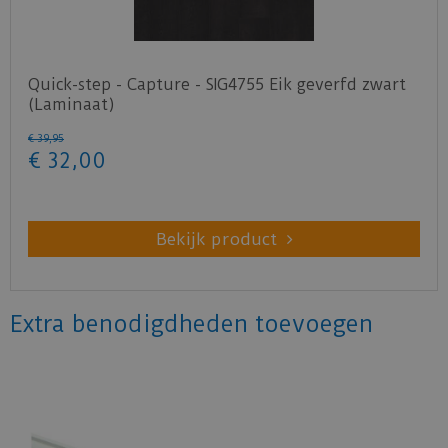
Quick-step - Capture - SIG4755 Eik geverfd zwart
(Laminaat)
€
39
,
95
€
32
,
00
Bekijk product
Extra benodigdheden toevoegen