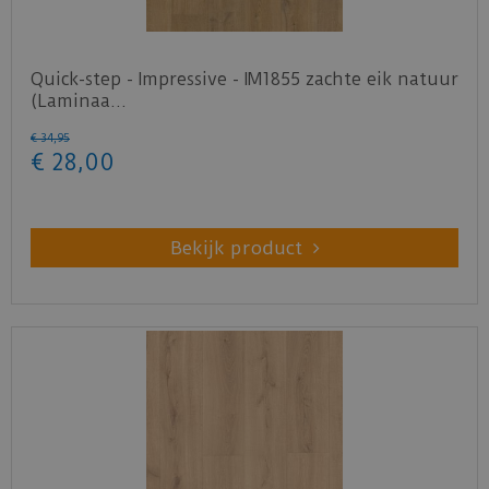
Quick-step - Impressive - IM1855 zachte eik natuur
(Laminaa…
€
34
,
95
€
28
,
00
Bekijk product