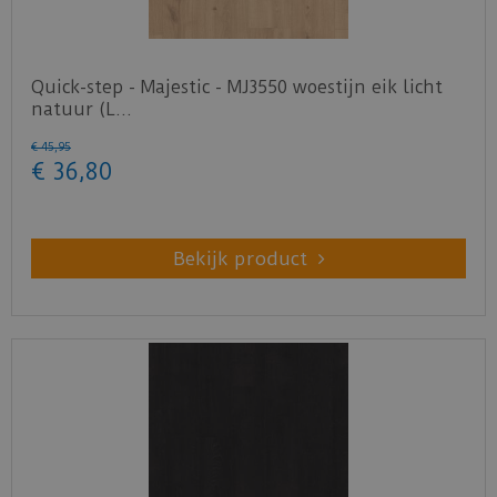
Quick-step - Majestic - MJ3550 woestijn eik licht
natuur (L…
€
45
,
95
€
36
,
80
Bekijk product