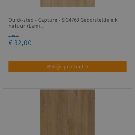
Quick-step - Capture - SIG4763 Geborstelde eik
natuur (Lami…
€
39
,
95
€
32
,
00
Bekijk product