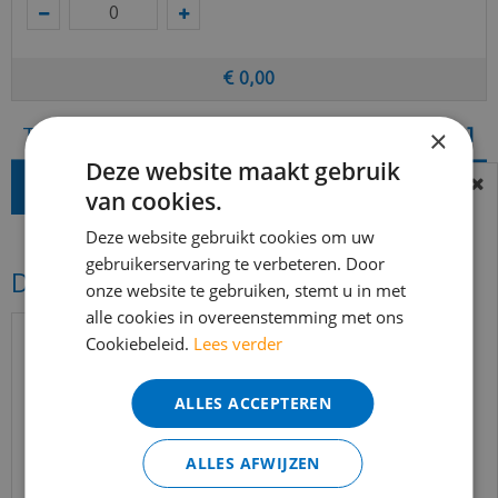
€
0
,
00
Totaal (incl. BTW)
€
49
,
81
×
Deze website maakt gebruik
van cookies.
BEREIKBAARHEID
In verband met de vakantie periode zijn wij
Deze website gebruikt cookies om uw
t/m 14 augustus telefonisch helaas niet
gebruikerservaring te verbeteren. Door
Dit vind je misschien ook mooi!
onze website te gebruiken, stemt u in met
bereikbaar.
alle cookies in overeenstemming met ons
Bestelling worden uiteraard verwerkt
Cookiebeleid.
Lees verder
echter iets minder snel dan wat je van ons
gewend bent.
ALLES ACCEPTEREN
Voor vragen kan je ons bereiken via
email:
info@merkvloerenwinkel.nl
ALLES AFWIJZEN