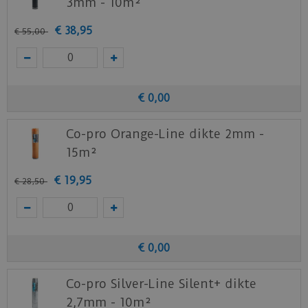
3mm - 10m²
€
38
,
95
€
55
,
00
€
0
,
00
Co-pro Orange-Line dikte 2mm -
15m²
€
19
,
95
€
28
,
50
€
0
,
00
Co-pro Silver-Line Silent+ dikte
2,7mm - 10m²