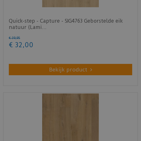
Quick-step - Capture - SIG4763 Geborstelde eik
natuur (Lami…
€
39
,
95
€
32
,
00
Bekijk product