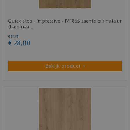
Quick-step - Impressive - IM1855 zachte eik natuur
(Laminaa…
€
34
,
95
€
28
,
00
Bekijk product