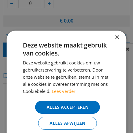
€
0
,
00
×
Totaal (incl. BTW)
€
49
,
81
Deze website maakt gebruik
van cookies.
BEREIKBAARHEID
In verband met de vakantie periode zijn wij
Deze website gebruikt cookies om uw
gebruikerservaring te verbeteren. Door
t/m 14 augustus telefonisch helaas niet
Dit vind je misschien ook mooi!
onze website te gebruiken, stemt u in met
bereikbaar.
alle cookies in overeenstemming met ons
Bestelling worden uiteraard verwerkt
Cookiebeleid.
Lees verder
echter iets minder snel dan wat je van ons
gewend bent.
ALLES ACCEPTEREN
Voor vragen kan je ons bereiken via
email:
info@merkvloerenwinkel.nl
ALLES AFWIJZEN