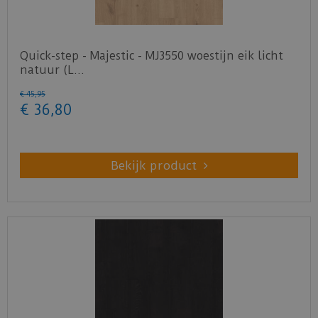
Quick-step - Majestic - MJ3550 woestijn eik licht
natuur (L…
€
45
,
95
€
36
,
80
Bekijk product