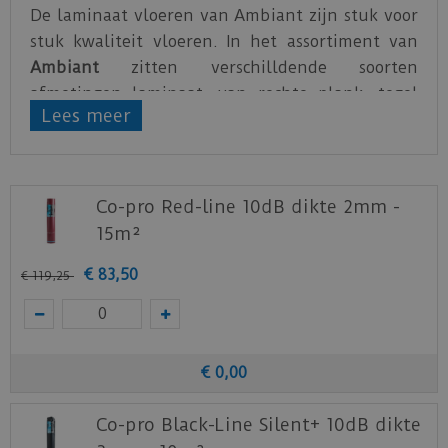
De laminaat vloeren van Ambiant zijn stuk voor
stuk kwaliteit vloeren. In het assortiment van
Ambiant
zitten verschilldende soorten
afmetingen laminaat, van rechte plank, tegel
Lees meer
tot visgraat.
Vergeet bij de laminaat vloeren van Ambiant
niet de juiste ondervloer te kiezen. Wanneer de
Co-pro Red-line 10dB dikte 2mm -
vloer in een appartement geplaatst zal worden
15m²
is de
Red-line
ondervloer van Co-pro
aanbevolen.
€
83
,
50
€
119
,
25
Staal aanvragen
Benieuwd hoe deze nieuwe vloer eruit ziet bij je
nieuwe of huidige meubels? Vraag dan
€
0
,
00
nu
hier
een staal op van deze vloer bij Ambiant.
Co-pro Black-Line Silent+ 10dB dikte