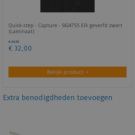
Quick-step - Capture - SIG4755 Eik geverfd zwart
(Laminaat)
€
39
,
95
€
32
,
00
Bekijk product
Extra benodigdheden toevoegen