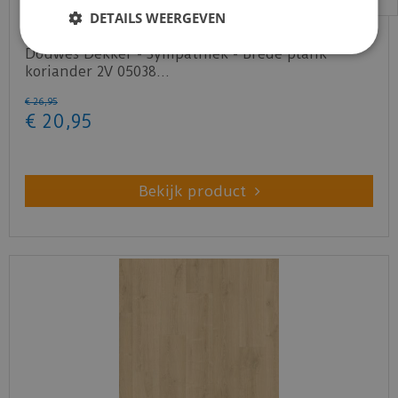
DETAILS WEERGEVEN
Douwes Dekker - Sympathiek - Brede plank
koriander 2V 05038…
€
26
,
95
€
20
,
95
Bekijk product