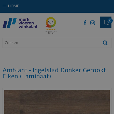
HOME
Ambiant - Ingelstad Donker Gerookt
Eiken (Laminaat)