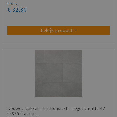
€
40
,
95
€
32
,
80
Bekijk product
Douwes Dekker - Enthousiast - Tegel vanille 4V
04956 (Lamin…