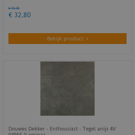
€
40
,
95
€
32
,
80
Bekijk product
Douwes Dekker - Enthousiast - Tegel anijs 4V
04955 (Laminaa…