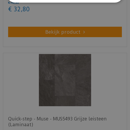
€
40
,
95
€
32
,
80
Bekijk product
Quick-step - Muse - MUS5493 Grijze leisteen
(Laminaat)