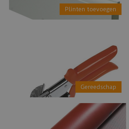
Plinten toevoegen
Gereedschap