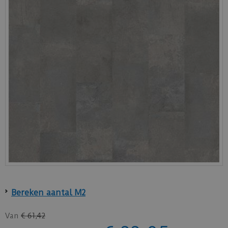
Bereken aantal M2
Van
€
61
,
42