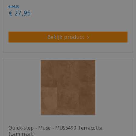
€
34
,
95
€
27
,
95
Bekijk product
Quick-step - Muse - MUS5490 Terracotta
(Laminaat)