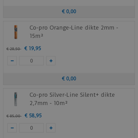
€
0
,
00
Co-pro Orange-Line dikte 2mm -
15m²
€
19
,
95
€
28
,
50
€
0
,
00
Co-pro Silver-Line Silent+ dikte
2,7mm - 10m²
€
58
,
95
€
85
,
00