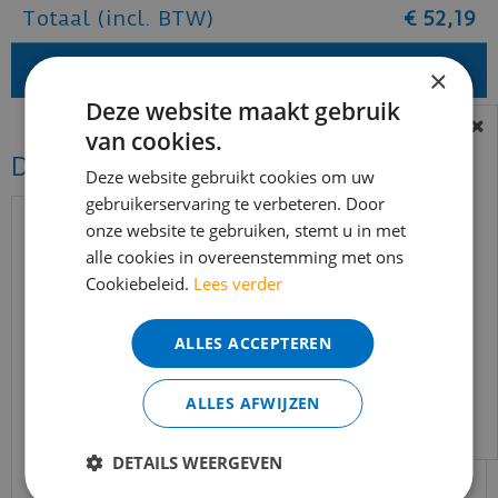
Totaal (incl. BTW)
€
52
,
19
×
Deze website maakt gebruik
van cookies.
BEREIKBAARHEID
Dit vind je misschien ook mooi!
In verband met de vakantie periode zijn wij
Deze website gebruikt cookies om uw
gebruikerservaring te verbeteren. Door
t/m 14 augustus telefonisch helaas niet
onze website te gebruiken, stemt u in met
bereikbaar.
alle cookies in overeenstemming met ons
Bestelling worden uiteraard verwerkt
Cookiebeleid.
Lees verder
echter iets minder snel dan wat je van ons
gewend bent.
ALLES ACCEPTEREN
Voor vragen kan je ons bereiken via
email:
info@merkvloerenwinkel.nl
ALLES AFWIJZEN
Quick-step - Muse - MUS5494 Botanisch beton
DETAILS WEERGEVEN
(Laminaat)