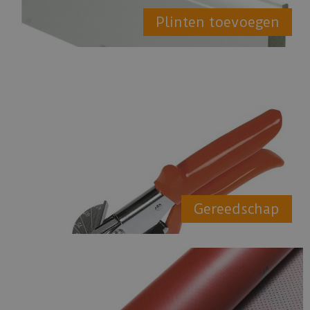
Plinten toevoegen
Gereedschap