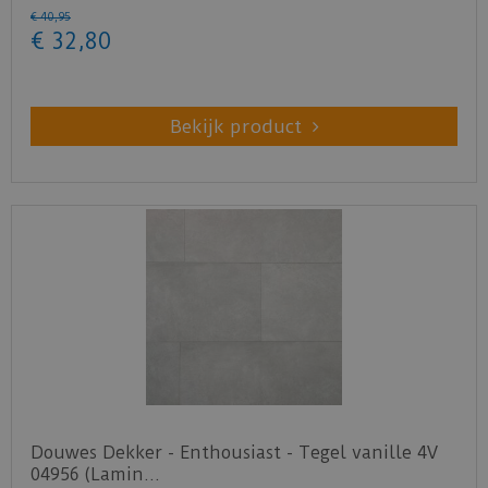
€
40
,
95
€
32
,
80
Bekijk product
Douwes Dekker - Enthousiast - Tegel vanille 4V
04956 (Lamin…