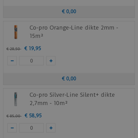
€
0
,
00
Co-pro Orange-Line dikte 2mm -
15m²
€
19
,
95
€
28
,
50
€
0
,
00
Co-pro Silver-Line Silent+ dikte
2,7mm - 10m²
€
58
,
95
€
85
,
00