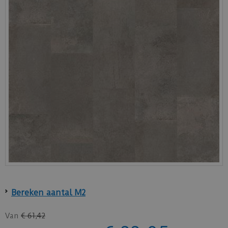
Bereken aantal M2
Van
€
61
,
42