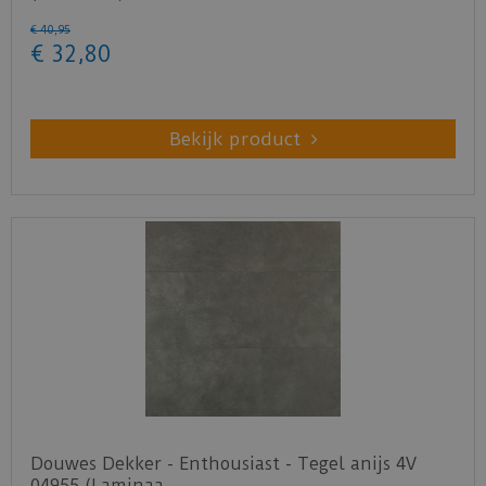
€
40
,
95
€
32
,
80
Bekijk product
Douwes Dekker - Enthousiast - Tegel anijs 4V
04955 (Laminaa…