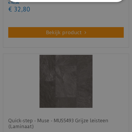
€
40
,
95
€
32
,
80
Bekijk product
Quick-step - Muse - MUS5493 Grijze leisteen
(Laminaat)