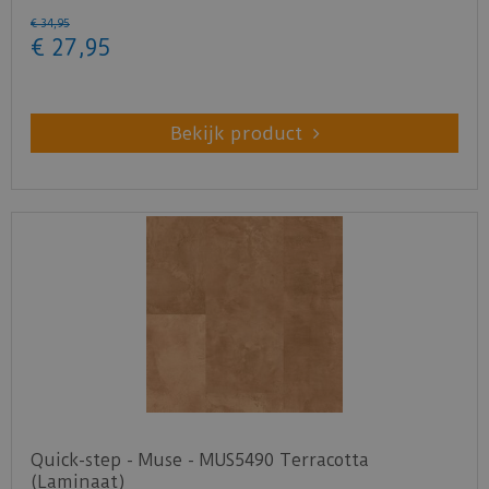
€
34
,
95
€
27
,
95
Bekijk product
Quick-step - Muse - MUS5490 Terracotta
(Laminaat)