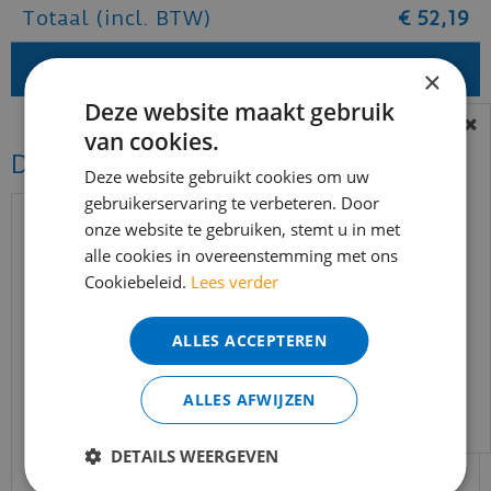
Totaal (incl. BTW)
€
52
,
19
×
Deze website maakt gebruik
van cookies.
BEREIKBAARHEID
Dit vind je misschien ook mooi!
In verband met de vakantie periode zijn wij
Deze website gebruikt cookies om uw
t/m 14 augustus telefonisch helaas niet
gebruikerservaring te verbeteren. Door
onze website te gebruiken, stemt u in met
bereikbaar.
alle cookies in overeenstemming met ons
Bestelling worden uiteraard verwerkt
Cookiebeleid.
Lees verder
echter iets minder snel dan wat je van ons
gewend bent.
ALLES ACCEPTEREN
Voor vragen kan je ons bereiken via
email:
info@merkvloerenwinkel.nl
ALLES AFWIJZEN
Quick-step - Muse - MUS5494 Botanisch beton
DETAILS WEERGEVEN
(Laminaat)