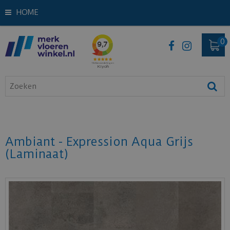
HOME
Ambiant - Expression Aqua Grijs
(Laminaat)