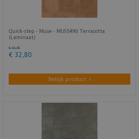
Quick-step - Muse - MUS5490 Terracotta
(Laminaat)
€
40
,
95
€
32
,
80
Bekijk product