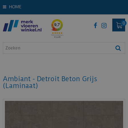
HOME
Ambiant - Detroit Beton Grijs
(Laminaat)