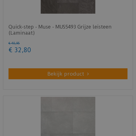
Quick-step - Muse - MUS5493 Grijze leisteen
(Laminaat)
€
40
,
95
€
32
,
80
Bekijk product