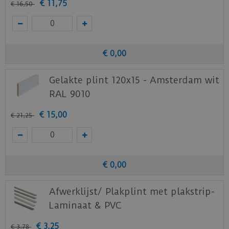
€
11
,
75
€
16
,
50
€
0
,
00
Gelakte plint 120x15 - Amsterdam wit
RAL 9010
€
15
,
00
€
21
,
25
€
0
,
00
Afwerklijst/ Plakplint met plakstrip-
Laminaat & PVC
€
3
,
25
€
3
,
78