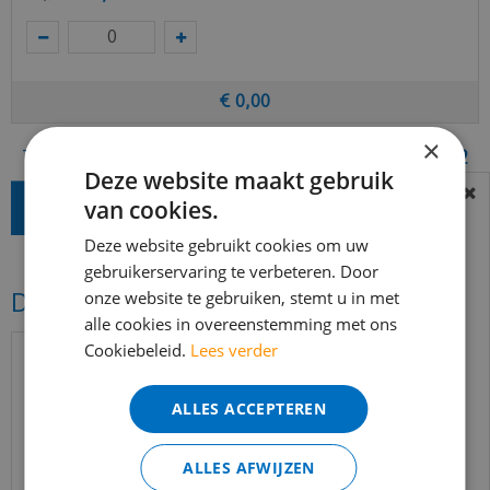
€
0
,
00
×
Totaal (incl. BTW)
€
38
,
12
Deze website maakt gebruik
van cookies.
BEREIKBAARHEID
In verband met de vakantie periode zijn wij
Deze website gebruikt cookies om uw
t/m 14 augustus telefonisch helaas niet
gebruikerservaring te verbeteren. Door
onze website te gebruiken, stemt u in met
Dit vind je misschien ook mooi!
bereikbaar.
alle cookies in overeenstemming met ons
Bestelling worden uiteraard verwerkt
Cookiebeleid.
Lees verder
echter iets minder snel dan wat je van ons
gewend bent.
ALLES ACCEPTEREN
Voor vragen kan je ons bereiken via
email:
info@merkvloerenwinkel.nl
ALLES AFWIJZEN