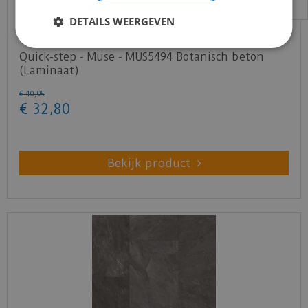
DETAILS WEERGEVEN
Quick-step - Muse - MUS5494 Botanisch beton
(Laminaat)
€
40
,
95
€
32
,
80
Bekijk product