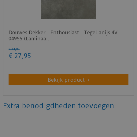
Douwes Dekker - Enthousiast - Tegel anijs 4V
04955 (Laminaa…
€
34
,
95
€
27
,
95
Bekijk product
Extra benodigdheden toevoegen