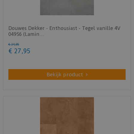
Douwes Dekker - Enthousiast - Tegel vanille 4V
04956 (Lamin…
€
34
,
95
€
27
,
95
Bekijk product