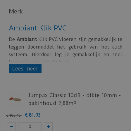
Merk
Ambiant Klik PVC
De
Ambiant
Klik PVC vloeren zijn gemakkelijk te
leggen doormiddel het gebruik van het click
systeem. Hierdoor leg je gemakkelijk en snel
jouw nieuwe vloer in huis.
Lees meer
De PVC vloeren van
Ambiant
zijn water- en
krasbestendig. Hierdoor is het optimaal genieten
van de nieuwe vloer.
Jumpax Classic 10dB - dikte 10mm -
Alle Ambiant vloeren zijn voorzien van een
pakinhoud 2,88m²
geïntegreerde ondervloer
die in staat is om
kieren en oneffenheden in de ondergrond te
€
81
,
93
€
105
,
45
overbruggen.
Download
hier
de leg- en onderhoudsinstructie.