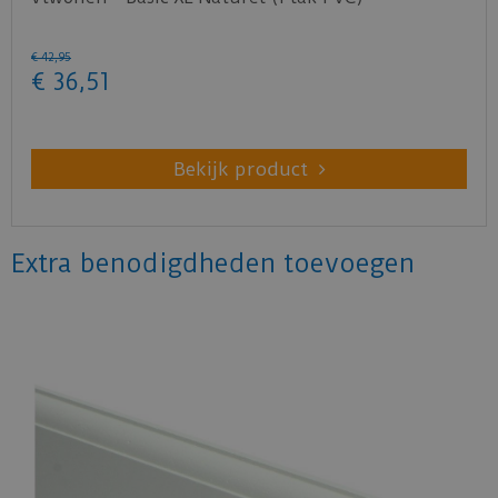
€
42
,
95
€
36
,
51
Bekijk product
Extra benodigdheden toevoegen