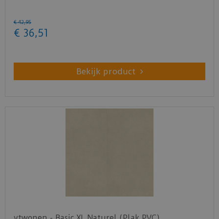
€
42
,
95
€
36
,
51
Bekijk product
vtwonen - Basic XL Naturel (Plak PVC)