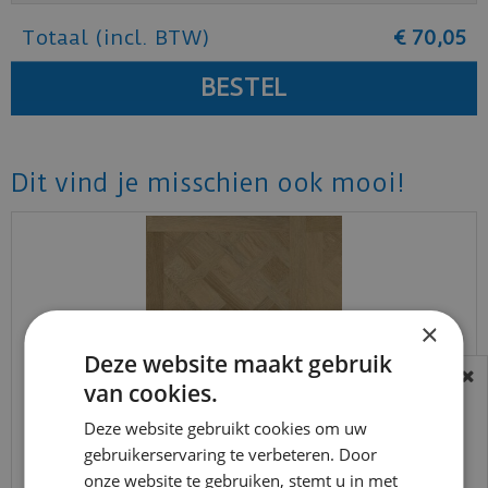
Totaal (incl. BTW)
€
70
,
05
Dit vind je misschien ook mooi!
×
Deze website maakt gebruik
van cookies.
BEREIKBAARHEID
In verband met de vakantie periode zijn wij
Deze website gebruikt cookies om uw
t/m 14 augustus telefonisch helaas niet
gebruikerservaring te verbeteren. Door
vtwonen - Royal Sun Kissed (Plak PVC)
onze website te gebruiken, stemt u in met
bereikbaar.