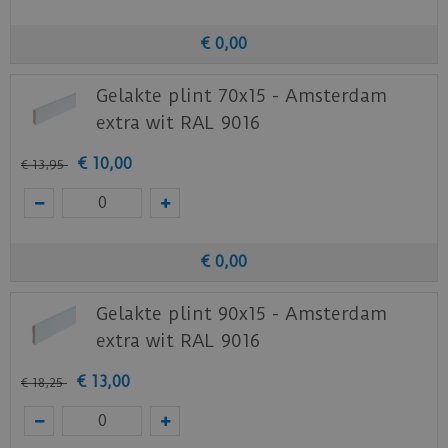
Download
hier
de acclimatiseer instructie.
€
0
,
00
Download
hier
de garantievoorwaarden van de
Gelakte plint 70x15 - Amsterdam
Ambiant PVC vloeren.
extra wit RAL 9016
Staal aanvragen
€
10
,
00
€
13
,
95
Benieuwd hoe deze nieuwe vloer eruit ziet bij je
nieuwe of huidige meubels? Vraag dan
nu
hier
een staal op van deze vloer bij Ambiant.
€
0
,
00
Gelakte plint 90x15 - Amsterdam
extra wit RAL 9016
€
13
,
00
€
18
,
25