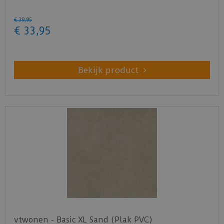
€
39
,
95
€
33
,
95
Bekijk product
vtwonen - Basic XL Sand (Plak PVC)