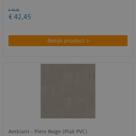
€
49
,
95
€
42
,
45
Bekijk product
Ambiant - Piero Beige (Plak PVC)