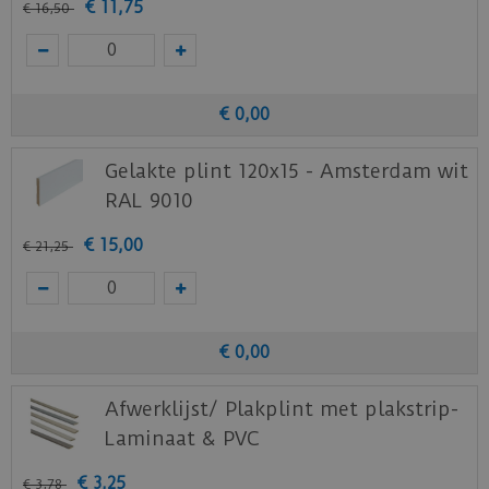
€
11
,
75
€
16
,
50
€
0
,
00
Gelakte plint 120x15 - Amsterdam wit
RAL 9010
€
15
,
00
€
21
,
25
€
0
,
00
Afwerklijst/ Plakplint met plakstrip-
Laminaat & PVC
€
3
,
25
€
3
,
78