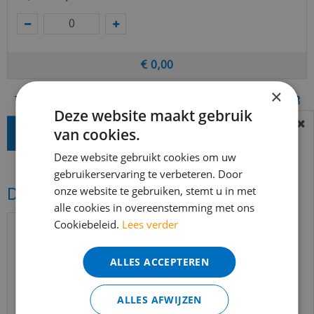
€
0
,
00
×
Totaal (incl. BTW)
€
54
,
38
Deze website maakt gebruik
van cookies.
BEREIKBAARHEID
In verband met de vakantie periode zijn wij
Deze website gebruikt cookies om uw
t/m 14 augustus telefonisch helaas niet
gebruikerservaring te verbeteren. Door
onze website te gebruiken, stemt u in met
Dit vind je misschien ook mooi!
bereikbaar.
alle cookies in overeenstemming met ons
Bestelling worden uiteraard verwerkt
Cookiebeleid.
Lees verder
echter iets minder snel dan wat je van ons
gewend bent.
ALLES ACCEPTEREN
Voor vragen kan je ons bereiken via
email:
info@merkvloerenwinkel.nl
ALLES AFWIJZEN