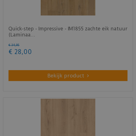
Quick-step - Impressive - IM1855 zachte eik natuur
(Laminaa…
€
34
,
95
€
28
,
00
Bekijk product