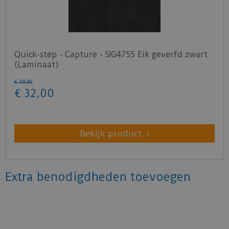
Quick-step - Capture - SIG4755 Eik geverfd zwart
(Laminaat)
€
39
,
95
€
32
,
00
Bekijk product
Extra benodigdheden toevoegen