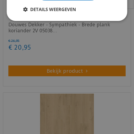
DETAILS WEERGEVEN
Douwes Dekker - Sympathiek - Brede plank
koriander 2V 05038…
€
26
,
95
€
20
,
95
Bekijk product