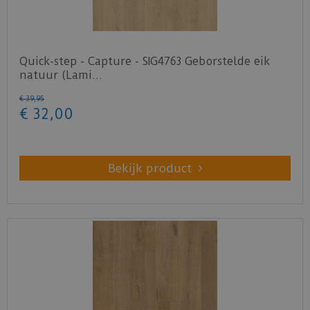
Quick-step - Capture - SIG4763 Geborstelde eik
natuur (Lami…
€
39
,
95
€
32
,
00
Bekijk product