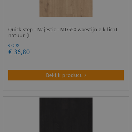
Quick-step - Majestic - MJ3550 woestijn eik licht
natuur (L…
€
45
,
95
€
36
,
80
Bekijk product