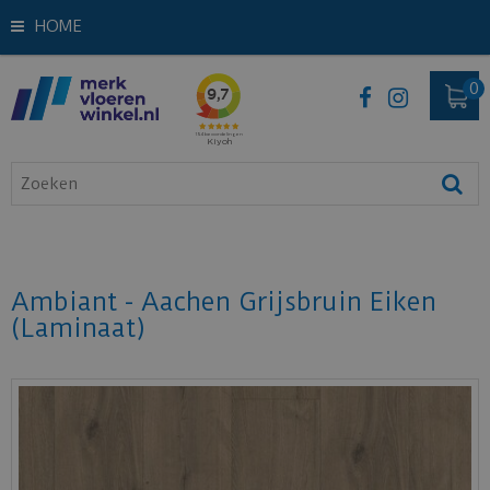
HOME
Ambiant - Aachen Grijsbruin Eiken
(Laminaat)