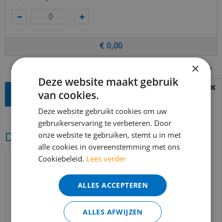
€
0
,
00
×
Totaal (incl. BTW)
€
63
,
87
Deze website maakt gebruik
van cookies.
BEREIKBAARHEID
In verband met de vakantie periode zijn wij
Deze website gebruikt cookies om uw
t/m 14 augustus telefonisch helaas niet
gebruikerservaring te verbeteren. Door
onze website te gebruiken, stemt u in met
Dit vind je misschien ook mooi!
bereikbaar.
alle cookies in overeenstemming met ons
Bestelling worden uiteraard verwerkt
Cookiebeleid.
Lees verder
echter iets minder snel dan wat je van ons
gewend bent.
ALLES ACCEPTEREN
Voor vragen kan je ons bereiken via
email:
info@merkvloerenwinkel.nl
ALLES AFWIJZEN