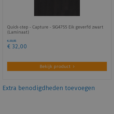
Quick-step - Capture - SIG4755 Eik geverfd zwart
(Laminaat)
€
39
,
95
€
32
,
00
Bekijk product
Extra benodigdheden toevoegen