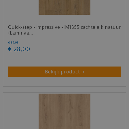
Quick-step - Impressive - IM1855 zachte eik natuur
(Laminaa…
€
34
,
95
€
28
,
00
Bekijk product