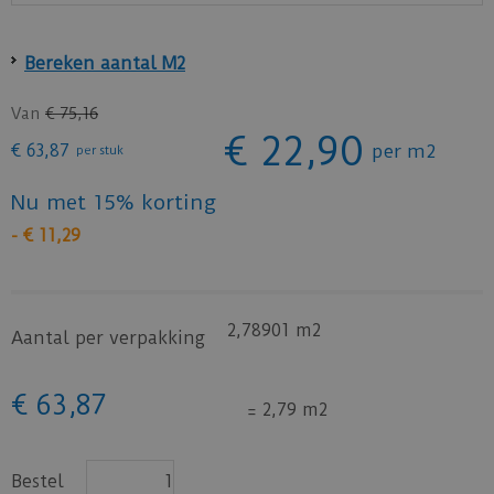
Bereken aantal M2
Van
€
75
,
16
€
22
,
90
€
63
,
87
per m2
per stuk
Nu met 15% korting
-
€
11
,
29
2,78901 m2
Aantal per verpakking
€
63
,
87
=
2,79 m2
Bestel