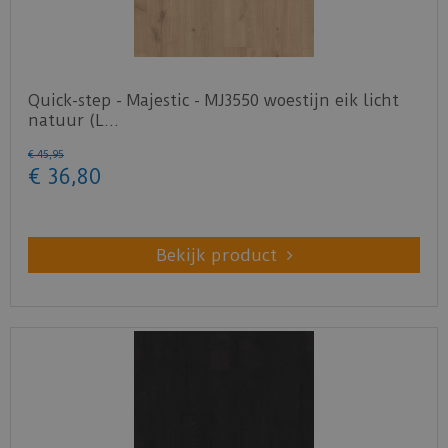
Quick-step - Majestic - MJ3550 woestijn eik licht
natuur (L…
€
45
,
95
€
36
,
80
Bekijk product