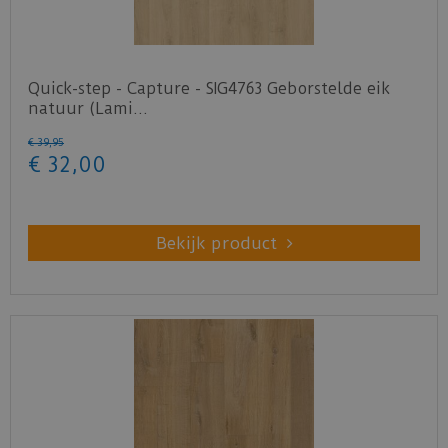
Quick-step - Capture - SIG4763 Geborstelde eik
natuur (Lami…
€
39
,
95
€
32
,
00
Bekijk product