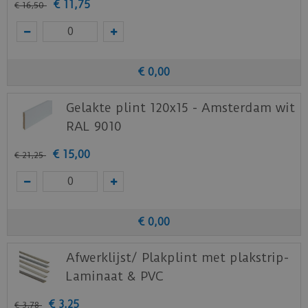
€
11
,
75
€
16
,
50
€
0
,
00
Gelakte plint 120x15 - Amsterdam wit
RAL 9010
€
15
,
00
€
21
,
25
€
0
,
00
Afwerklijst/ Plakplint met plakstrip-
Laminaat & PVC
€
3
,
25
€
3
,
78