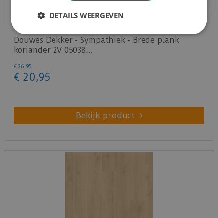
DETAILS WEERGEVEN
Douwes Dekker - Sympathiek - Brede plank
koriander 2V 05038…
€
26
,
95
€
20
,
95
Bekijk product