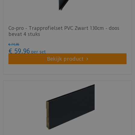
Co-pro - Trapprofielset PVC Zwart 130cm - doos
bevat 4 stuks
€
74
,
95
€
59
,
96
per set
Bekijk product