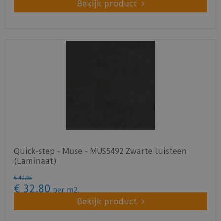
Bekijk product
Quick-step - Muse - MUS5492 Zwarte luisteen
(Laminaat)
€
40
,
95
€
32
,
80
per m2
Bekijk product