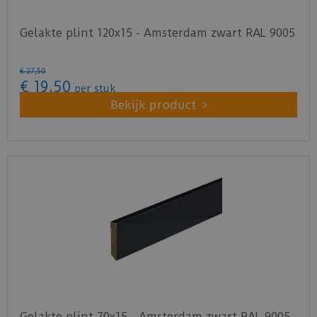
Gelakte plint 120x15 - Amsterdam zwart RAL 9005
€
27
,
50
€
19
,
50
per stuk
Bekijk product
Gelakte plint 70x15 - Amsterdam zwart RAL 9005