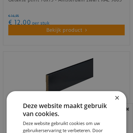
€
16
,
95
€
12
,
00
per stuk
Bekijk product
×
Deze website maakt gebruik
van cookies.
BEREIKBAARHEID
Gelakte plint 90x15 - Amsterdam zwart RAL 9005
In verband met de vakantie periode zijn wij
Deze website gebruikt cookies om uw
t/m 14 augustus telefonisch helaas niet
gebruikerservaring te verbeteren. Door