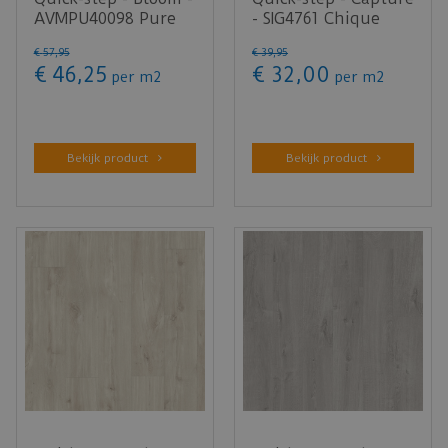
AVMPU40098 Pure
- SIG4761 Chique
honing eik (Klik
Notelaar Laminaat)
€
57
,
95
€
39
,
95
PVC)
€
46
,
25
€
32
,
00
per m2
per m2
Bekijk product
Bekijk product