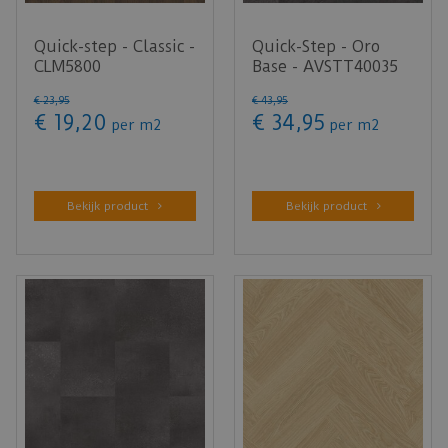
Quick-step - Classic -
Quick-Step - Oro
CLM5800
Base - AVSTT40035
Pindabruine eik
Leisteen zwart (Klik
€
23
,
95
€
43
,
95
(Laminaat)
PVC)
€
19
,
20
€
34
,
95
per m2
per m2
Bekijk product
Bekijk product