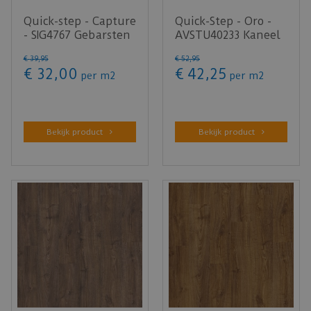
Quick-step - Capture
Quick-Step - Oro -
- SIG4767 Gebarsten
AVSTU40233 Kaneel
eik natuur
rots (Klik PVC)
€
39
,
95
€
52
,
95
(Lamina…
€
32
,
00
€
42
,
25
per m2
per m2
Bekijk product
Bekijk product