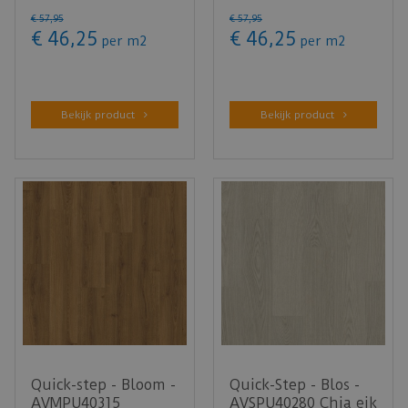
Botanisch grijs (Klik
eik polair (Klik PVC)
€
57
,
95
€
57
,
95
PVC)
€
46
,
25
€
46
,
25
per m2
per m2
Bekijk product
Bekijk product
Quick-step - Bloom -
Quick-Step - Blos -
AVMPU40315
AVSPU40280 Chia eik