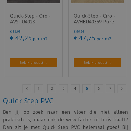
Quick-Step - Oro -
Quick-Step - Ciro -
AVSTU40231
AVHBU40359 Pure
Vulkanische rots
eik blush (Klik PVC)
€
52
,
95
€
59
,
95
(Klik PVC)
€
42
,
25
€
47
,
75
per m2
per m2
Bekijk product
Bekijk product
1
2
3
4
5
6
7
Quick Step PVC
Ben jij op zoek naar een vloer die niet alleen
praktisch is, maar ook de wow-factor in huis haalt?
Dan zit je met Quick Step PVC helemaal goed! Bij