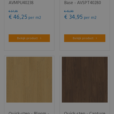
AVMPU40238
Base - AVSPT40280
Botanische gerookte
Chia eik (Klik PVC)
€
57
,
95
€
43
,
90
eik (Kl…
€
46
,
25
€
34
,
95
per m2
per m2
Bekijk product
Bekijk product
Quick-step - Bloom -
Quick-step - Capture