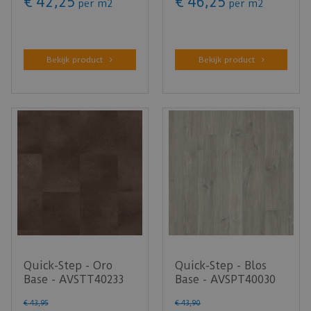
€
42
,
25
€
46
,
25
per m2
per m2
Bekijk product
Bekijk product
Quick-Step - Oro
Quick-Step - Blos
Base - AVSTT40233
Base - AVSPT40030
Kaneel rots (Klik
Canyon eik grijs met
€
43
,
95
€
43
,
90
PVC)
za…