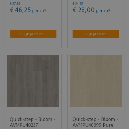
€
57
,
95
€
34
,
95
blush (Klik…
grijs…
€
46
,
25
€
28
,
00
per m2
per m2
Bekijk product
Bekijk product
Quick-step - Bloom -
Quick-step - Bloom -
AVMPU40237
AVMPU40099 Pure