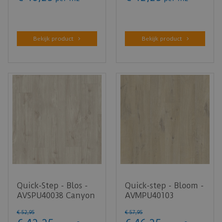
Bekijk product
Bekijk product
Quick-Step - Blos -
Quick-step - Bloom -
AVSPU40038 Canyon
AVMPU40103
eik beige (Klik PVC)
Katoenbeige eik
€
52
,
95
€
57
,
95
(Klik PVC)