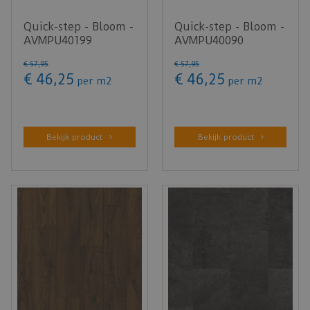
Quick-step - Bloom -
Quick-step - Bloom -
AVMPU40199
AVMPU40090
Herstchocoladebruin
Herfstbruine eik
€
57
,
95
€
57
,
95
e eik (K…
(Klik PVC)
€
46
,
25
€
46
,
25
per m2
per m2
Bekijk product
Bekijk product