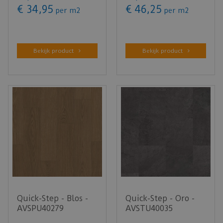
PV…
(Klik PV…
€
34
,
95
€
46
,
25
per m2
per m2
Bekijk product
Bekijk product
Quick-Step - Blos -
Quick-Step - Oro -
AVSPU40279
AVSTU40035
Cacaobruine eik
Leisteen zwart (Klik