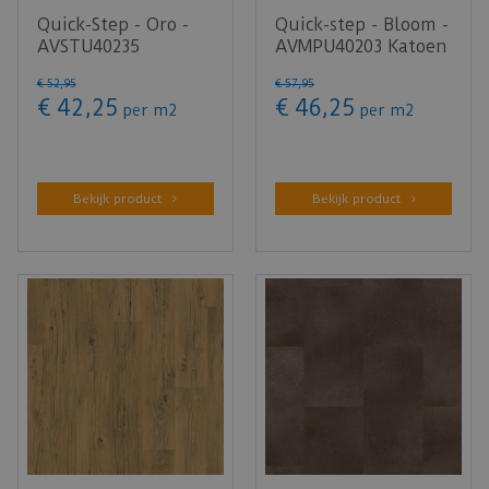
Quick-Step - Oro -
Quick-step - Bloom -
AVSTU40235
AVMPU40203 Katoen
Geoxideerde rots
diep naturelle eik
€
52
,
95
€
57
,
95
(Klik PVC)
(…
€
42
,
25
€
46
,
25
per m2
per m2
Bekijk product
Bekijk product