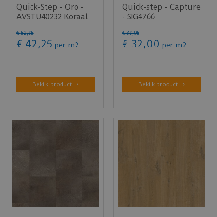
Quick-Step - Oro -
Quick-step - Capture
AVSTU40232 Koraal
- SIG4766
rots (Klik PVC)
Geborstelde eik
€
52
,
95
€
39
,
95
bruin (Lamin…
€
42
,
25
€
32
,
00
per m2
per m2
Bekijk product
Bekijk product