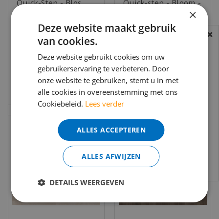
Quick-Step - Blos
Quick-step - Bloom -
×
Base - AVSPT40038
AVMPU40201 Katoen
Canyon eik beige
koudgrijze eik
Deze website maakt gebruik
€
43
,
90
€
57
,
95
(Klik …
(Klik…
van cookies.
€
34
,
95
€
46
,
25
BEREIKBAARHEID
per m2
per m2
In verband met de vakantie periode zijn wij
Deze website gebruikt cookies om uw
gebruikerservaring te verbeteren. Door
t/m 14 augustus telefonisch helaas niet
onze website te gebruiken, stemt u in met
bereikbaar.
Bekijk product
Bekijk product
alle cookies in overeenstemming met ons
Bestelling worden uiteraard verwerkt
Cookiebeleid.
Lees verder
echter iets minder snel dan wat je van ons
gewend bent.
ALLES ACCEPTEREN
Voor vragen kan je ons bereiken via
email:
info@merkvloerenwinkel.nl
ALLES AFWIJZEN
DETAILS WEERGEVEN