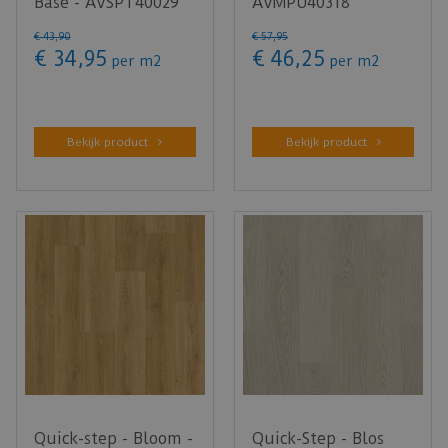
Base - AVSPT40029
AVMPU40318
Vintage kastanje
Geborstelde eik
€
43
,
90
€
57
,
95
natuur…
honing (Kli…
€
34
,
95
€
46
,
25
per m2
per m2
Bekijk product
Bekijk product
Quick-step - Bloom -
Quick-Step - Blos