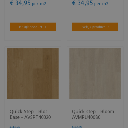
€
34
,
95
€
34
,
95
per m2
per m2
Bekijk product
Bekijk product
Quick-Step - Blos
Quick-step - Bloom -
Base - AVSPT40320
AVMPU40080
Kusteik honing (Klik
Zeebries beige eik
€
43
,
90
€
57
,
95