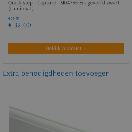
Quick-step - Capture - SIG4755 Eik geverfd zwart
(Laminaat)
€
39
,
95
€
32
,
00
Bekijk product
Extra benodigdheden toevoegen