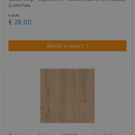
(Laminaa…
€
34
,
95
€
28
,
00
Bekijk product