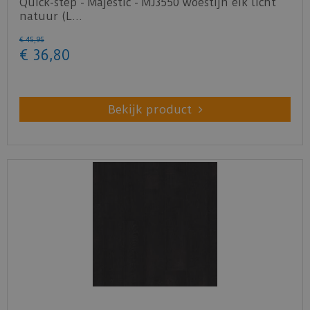
Quick-step - Majestic - MJ3550 woestijn eik licht
natuur (L…
€
45
,
95
€
36
,
80
Bekijk product