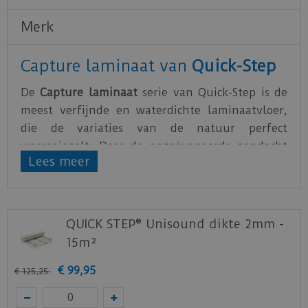
Merk
Capture laminaat van
Quick-Step
De
Capture laminaat
serie van Quick-Step is de
meest verfijnde en waterdichte laminaatvloer,
die de variaties van de natuur perfect
weerspiegelt. Door de ongeëvenaarde aandacht
Lees meer
voor details valt deze laminaatvloer niet te
onderscheiden van echt hout.
Wanneer je een laminaatvloer plaatst, is het van
QUICK STEP® Unisound dikte 2mm -
essentieel belang om de juiste ondervloer te
15m²
kiezen. Naast het creëren van een vlakke basis,
biedt het ook een uitstekende akoestische en
€
99
,
95
€
125
,
25
thermische isolatie en dempt het kraakgeluiden.
Bovendien biedt je ondervloer een uitstekende