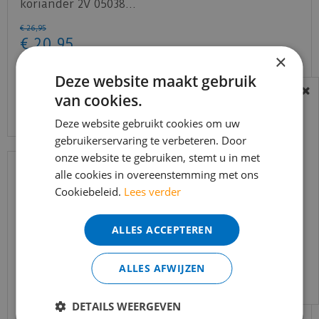
koriander 2V 05038…
€
26
,
95
€
20
,
95
×
Deze website maakt gebruik
van cookies.
Bekijk product
BEREIKBAARHEID
In verband met de vakantie periode zijn wij
Deze website gebruikt cookies om uw
gebruikerservaring te verbeteren. Door
t/m 14 augustus telefonisch helaas niet
onze website te gebruiken, stemt u in met
bereikbaar.
alle cookies in overeenstemming met ons
Bestelling worden uiteraard verwerkt
Cookiebeleid.
Lees verder
echter iets minder snel dan wat je van ons
gewend bent.
ALLES ACCEPTEREN
Voor vragen kan je ons bereiken via
email:
info@merkvloerenwinkel.nl
ALLES AFWIJZEN
DETAILS WEERGEVEN
Quick-step - Capture - SIG4763 Geborstelde eik