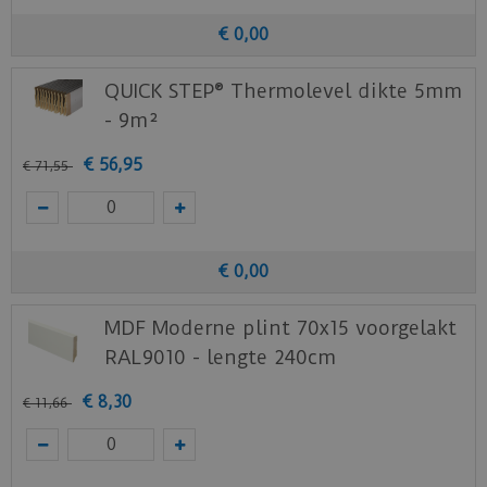
€
0
,
00
QUICK STEP® Thermolevel dikte 5mm
- 9m²
€
56
,
95
€
71
,
55
€
0
,
00
MDF Moderne plint 70x15 voorgelakt
RAL9010 - lengte 240cm
€
8
,
30
€
11
,
66