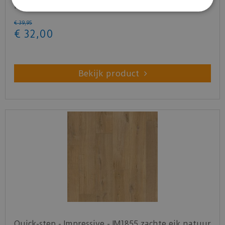
natuur (Lami…
€
39
,
95
€
32
,
00
Bekijk product
Quick-step - Impressive - IM1855 zachte eik natuur