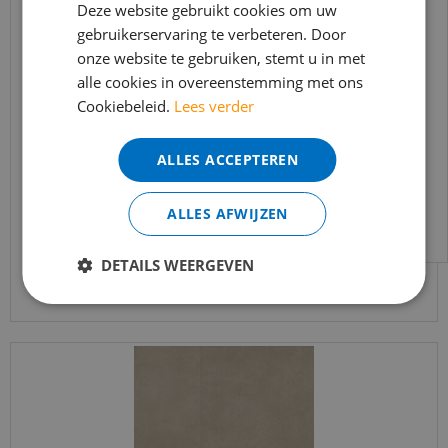
In verband met de vakantie periode zijn wij
Deze website gebruikt cookies om uw
t/m 14 augustus telefonisch helaas niet
gebruikerservaring te verbeteren. Door
onze website te gebruiken, stemt u in met
bereikbaar.
alle cookies in overeenstemming met ons
Bestelling worden uiteraard verwerkt
Cookiebeleid.
Lees verder
echter iets minder snel dan wat je van ons
Ambiant - Piero Beige (Plak PVC)
gewend bent.
ALLES ACCEPTEREN
€
39
,
95
Voor vragen kan je ons bereiken via
€
33
,
95
email:
info@merkvloerenwinkel.nl
ALLES AFWIJZEN
DETAILS WEERGEVEN
Bekijk product