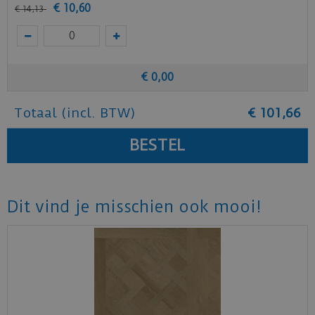
€
10
,
60
€
14
,
13
€
0
,
00
Totaal (incl. BTW)
€
101
,
66
Dit vind je misschien ook mooi!