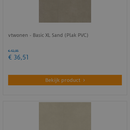
vtwonen - Basic XL Sand (Plak PVC)
€
42
,
95
€
36
,
51
Bekijk product