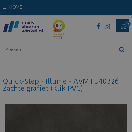
HOME
Quick-Step - Illume - AVMTU40326
Zachte grafiet (Klik PVC)