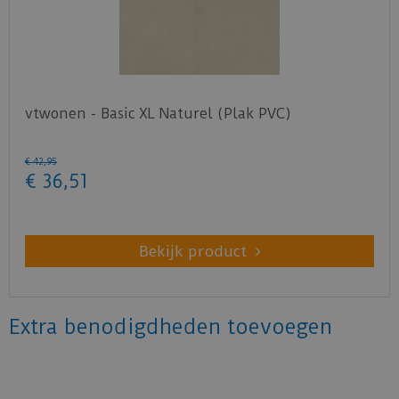
vtwonen - Basic XL Naturel (Plak PVC)
€
42
,
95
€
36
,
51
Bekijk product
Extra benodigdheden toevoegen