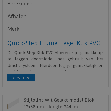
Berekenen
Afhalen
Merk
Quick-Step Illume Tegel Klik PVC
De
Quick-Step
Klik PVC vloeren zijn gemakkelijk
te leggen doormiddel het gebruik van het
Uniclic ysteem. Hierdoor leg je gemakkelijk en
snel jouw nieuwe vloer in huis.
Lees meer
De PVC vloeren van Quick-Step zijn water- en
krasbestendig. Hierdoor is het optimaal genieten
van de nieuwe vloer. De tegel PVC vloeren uit
Stijlplint Wit Gelakt model Blok
de Illume serie heeft een geïntegreerde
12x58mm - lengte 244cm
ondervloer waardoor er geen aanvullende