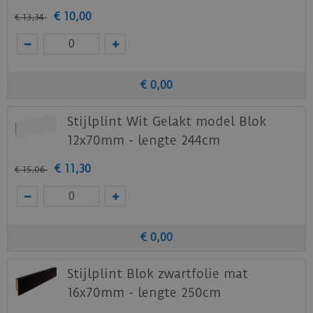
ondervloer nodig is.
€
10
,
00
€
13
,
34
Download
hier
de leg instructie.
Download
hier
de onderhoud instructie.
Download
hier
de vloerverwarming instructie.
€
0
,
00
Staal aanvragen
Stijlplint Wit Gelakt model Blok
Benieuwd hoe deze nieuwe vloer eruit ziet bij je
12x70mm - lengte 244cm
nieuwe of huidige meubels? Vraag dan
€
11
,
30
€
15
,
06
nu
hier
een staal op van deze vloer bij Quick-
Step.
€
0
,
00
Stijlplint Blok zwartfolie mat
16x70mm - lengte 250cm