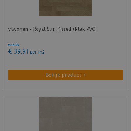
vtwonen - Royal Sun Kissed (Plak PVC)
€
46
,
95
€
39
,
91
per m2
Bekijk product